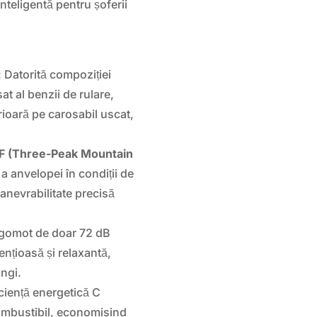
teligentă pentru șoferii
: Datorită compoziției
at al benzii de rulare,
ioară pe carosabil uscat,
 (Three-Peak Mountain
a anvelopei în condiții de
manevrabilitate precisă
zgomot de doar 72 dB
nțioasă și relaxantă,
ngi.
ciență energetică C
ombustibil, economisind