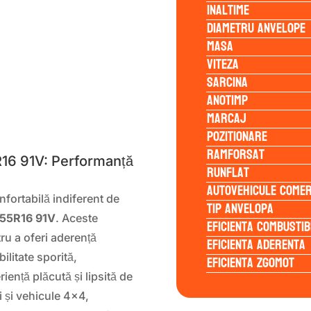
Inaltime
Diametru anvelope
Masa
Viteza
Sarcina
Anotimp
Marcaj
S
Pozitionare
Ramforsat
6 91V: Performanță
Runflat
Autovehicule comer
fortabilă indiferent de
Tip anvelopa
55R16 91V
. Aceste
Eficienta Combustib
u a oferi aderență
Eficienta Aderenta
ilitate sporită,
Eficienta Zgomot
iență plăcută și lipsită de
i și vehicule 4×4,