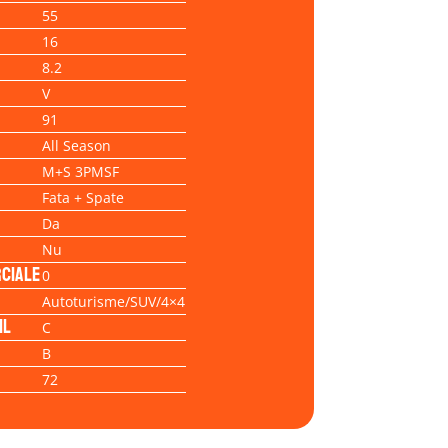
55
16
8.2
V
91
All Season
M+S 3PMSF
Fata + Spate
Da
Nu
ciale
0
Autoturisme/SUV/4×4
il
C
B
72