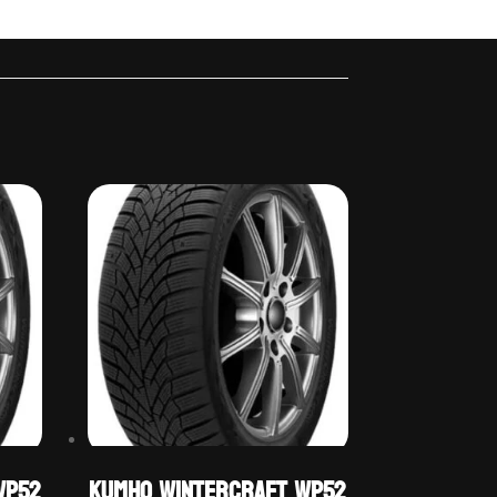
WP52
Kumho WINTERCRAFT WP52