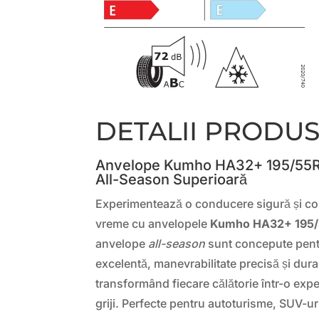
DETALII PRODU
Anvelope Kumho HA32+ 195/55R1
All-Season Superioară
Experimentează o conducere sigură și con
vreme cu anvelopele
Kumho HA32+ 195/
anvelope
all-season
sunt concepute pentr
excelentă, manevrabilitate precisă și durab
transformând fiecare călătorie într-o exper
griji. Perfecte pentru autoturisme, SUV-ur