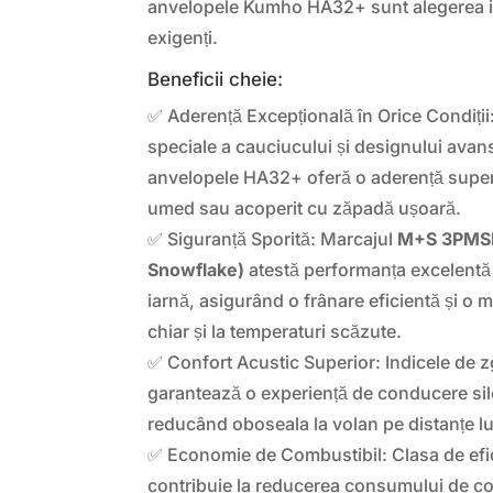
anvelopele Kumho HA32+ sunt alegerea in
exigenți.
Beneficii cheie:
✅ Aderență Excepțională în Orice Condiții
speciale a cauciucului și designului avans
anvelopele HA32+ oferă o aderență super
umed sau acoperit cu zăpadă ușoară.
✅ Siguranță Sporită: Marcajul
M+S 3PMSF
Snowflake)
atestă performanța excelentă 
iarnă, asigurând o frânare eficientă și o 
chiar și la temperaturi scăzute.
✅ Confort Acustic Superior: Indicele de 
garantează o experiență de conducere sile
reducând oboseala la volan pe distanțe lu
✅ Economie de Combustibil: Clasa de efi
contribuie la reducerea consumului de c