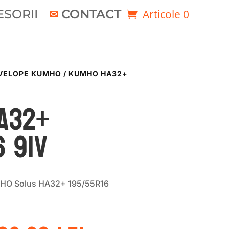
SORII
CONTACT
Articole 0
VELOPE KUMHO
/ KUMHO HA32+
A32+
6 91V
MHO Solus HA32+ 195/55R16
rețul
Prețul