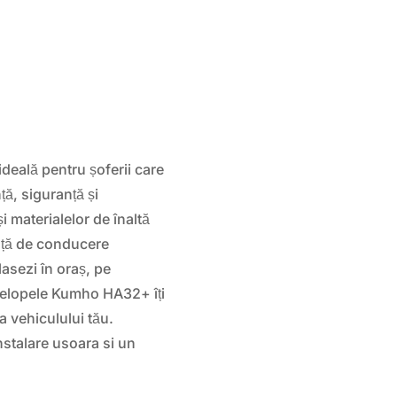
eală pentru șoferii care
ță, siguranță și
 materialelor de înaltă
ență de conducere
lasezi în oraș, pe
velopele Kumho HA32+ îți
a vehiculului tău.
nstalare usoara si un
.