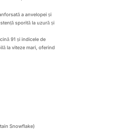
anforsată a anvelopei și
istență sporită la uzură și
cină 91 și indicele de
lă la viteze mari, oferind
ain Snowflake)