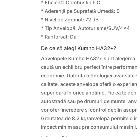
* Eficiență Combustibil: C
* Aderență pe Suprafață Umedă: B
* Nivel de Zgomot: 72 dB
* Tip Anvelopă: Autoturisme/SUV/4×4
* Ranforsat: Da
De ce să alegi Kumho HA32+?
Anvelopele Kumho HA32+ sunt alegerea id
caută un echilibru perfect între performan
economie. Datorită tehnologiei avansate și
calitate, aceste anvelope oferă o experi
superioară în orice anotimp. Fie că te dep
autostradă sau pe drumuri de munte, an
vor oferi încredere și control deplin asupr
Greutatea de 8.2 kg/anvelopă permite o i
impact minim asupra consumului masinii