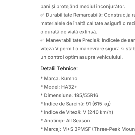
bani și protejând mediul înconjurător.
✅ Durabilitate Remarcabilă: Construcția r
materialele de înaltă calitate asigură o rez
o durată de viață extinsă.
✅ Manevrabilitate Precisă: Indicele de sar
viteză V permit o manevrare sigură și stabi
un control optim asupra vehiculului.
Detalii Tehnice:
* Marca: Kumho
* Model: HA32+
* Dimensiune: 195/55R16
* Indice de Sarcină: 91 (615 kg)
* Indice de Viteză: V (240 km/h)
* Anotimp: All Season
* Marcaj: M+S 3PMSF (Three-Peak Mount