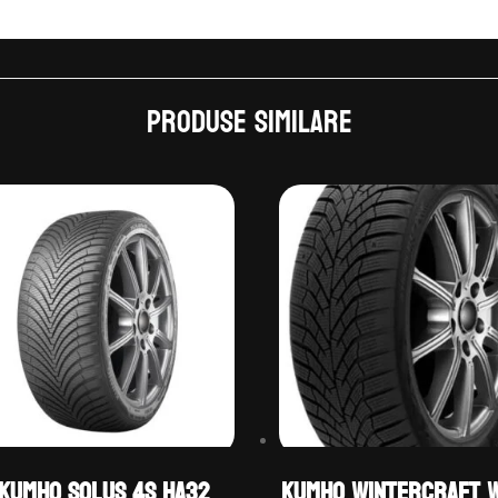
Produse similare
Kumho SOLUS 4S HA32
Kumho WINTERCRAFT 