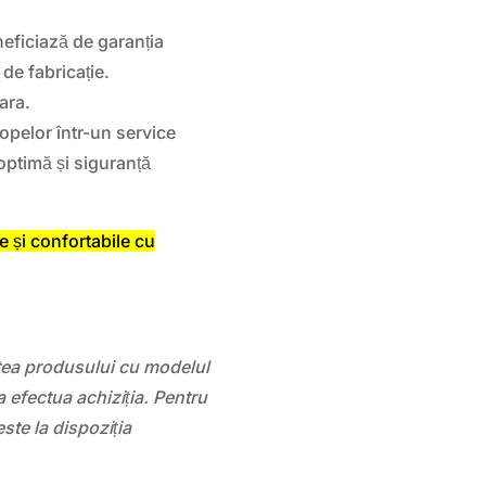
ficiază de garanția
de fabricație.
țara.
opelor într-un service
optimă și siguranță
 și confortabile cu
atea produsului cu modelul
 efectua achiziția. Pentru
este la dispoziția