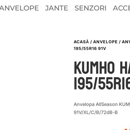
ANVELOPE
JANTE
SENZORI
ACCE
ACASĂ
/
ANVELOPE
/
AN
195/55R16 91V
Kumho H
195/55R1
Anvelopa AllSeason KU
91V/XL/C/B/72dB-B
P