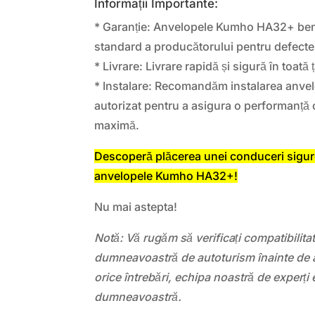
Informații Importante:
* Garanție: Anvelopele Kumho HA32+ bene
standard a producătorului pentru defecte 
* Livrare: Livrare rapidă și sigură în toată 
* Instalare: Recomandăm instalarea anvel
autorizat pentru a asigura o performanță 
maximă.
Descoperă plăcerea unei conduceri sigure
anvelopele Kumho HA32+!
Nu mai astepta!
Notă: Vă rugăm să verificați compatibilit
dumneavoastră de autoturism înainte de a
orice întrebări, echipa noastră de experți 
dumneavoastră.