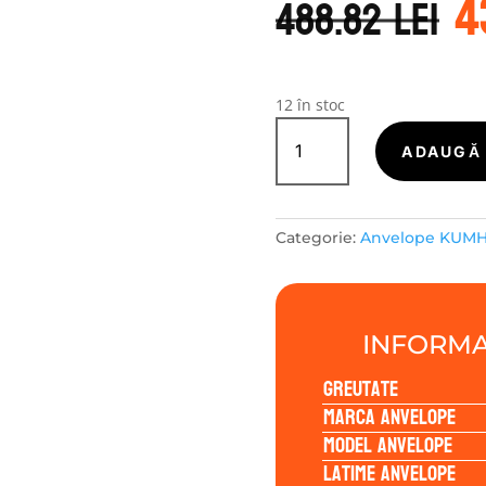
4
i
488.82
lei
a
f
4
12 în stoc
Cantitate
Kumho
ADAUGĂ 
HA32+
195/55R16
91V
Categorie:
Anvelope KUM
INFORMA
Greutate
Marca anvelope
Model anvelope
Latime anvelope