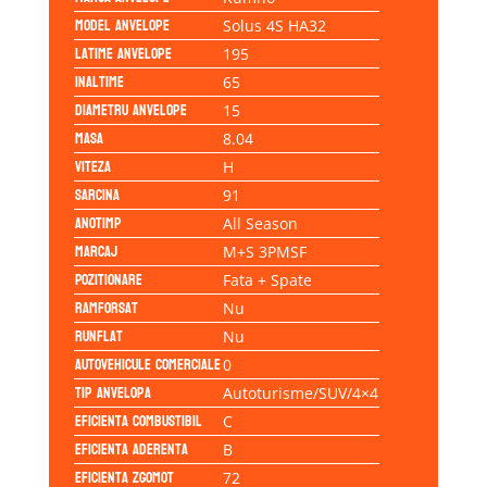
Model anvelope
Solus 4S HA32
Latime anvelope
195
Inaltime
65
Diametru anvelope
15
Masa
8.04
Viteza
H
Sarcina
91
Anotimp
All Season
Marcaj
M+S 3PMSF
Pozitionare
Fata + Spate
Ramforsat
Nu
Runflat
Nu
Autovehicule comerciale
0
Tip anvelopa
Autoturisme/SUV/4×4
Eficienta Combustibil
C
Eficienta Aderenta
B
Eficienta Zgomot
72