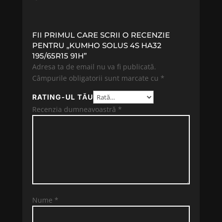
FII PRIMUL CARE SCRII O RECENZIE
PENTRU „KUMHO SOLUS 4S HA32
195/65R15 91H”
Adresa ta de email nu va fi publicată.
Câmpurile obligatorii sunt marcate cu
*
RATING-UL TĂU
Recenzia dumneavoastră
*
Nume
*