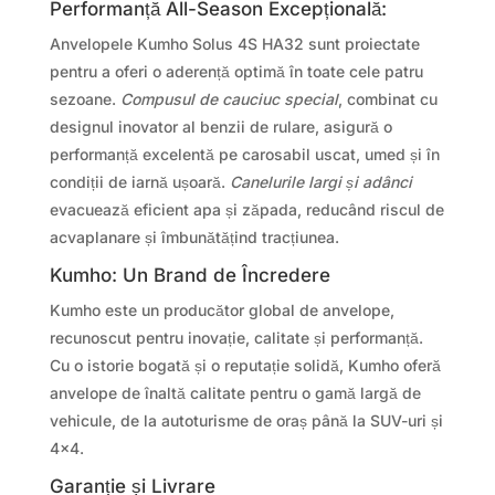
Performanță All-Season Excepțională:
Anvelopele Kumho Solus 4S HA32 sunt proiectate
pentru a oferi o aderență optimă în toate cele patru
sezoane.
Compusul de cauciuc special
, combinat cu
designul inovator al benzii de rulare, asigură o
performanță excelentă pe carosabil uscat, umed și în
condiții de iarnă ușoară.
Canelurile largi și adânci
evacuează eficient apa și zăpada, reducând riscul de
acvaplanare și îmbunătățind tracțiunea.
Kumho: Un Brand de Încredere
Kumho este un producător global de anvelope,
recunoscut pentru inovație, calitate și performanță.
Cu o istorie bogată și o reputație solidă, Kumho oferă
anvelope de înaltă calitate pentru o gamă largă de
vehicule, de la autoturisme de oraș până la SUV-uri și
4×4.
Garanție și Livrare