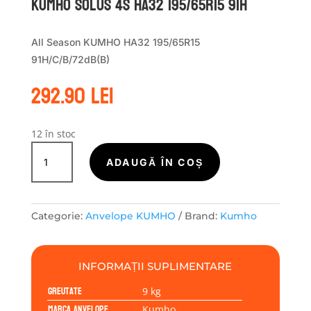
Kumho SOLUS 4S HA32 195/65R15 91H
All Season KUMHO HA32 195/65R15
91H/C/B/72dB(B)
292.90
lei
12 în stoc
Cantitate
Kumho
ADAUGĂ ÎN COȘ
SOLUS
4S
HA32
Categorie:
Anvelope KUMHO
Brand:
Kumho
195/65R15
91H
INFORMAȚII SUPLIMENTARE
Greutate
9 kg
Marca anvelope
Kumho