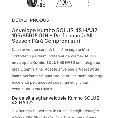
DETALII PRODUS
Anvelope Kumho SOLUS 4S HA32
195/65R15 91H – Performanță All-
Season Fără Compromisuri
Cauți anvelope care să te țină în siguranță și
confortabil pe drum indiferent de vreme? Atunci
anvelopele Kumho SOLUS 4S HA32
sunt alegerea
ideală pentru tine! Aceste anvelope
all-season
de
înaltă performanță sunt proiectate să ofere aderență
excelentă pe carosabil uscat, umed și chiar în
condiții de iarnă ușoară.
De ce să alegi anvelopele Kumho SOLUS
4S HA32?
✅ Aderență Superioară în Orice Condiții:
Marcajul
M+S și 3PMSF (fulg de zăpadă în interiorul unui