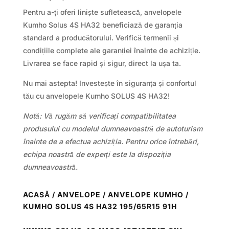
Pentru a-ți oferi liniște sufletească, anvelopele
Kumho Solus 4S HA32 beneficiază de garanția
standard a producătorului. Verifică termenii și
condițiile complete ale garanției înainte de achiziție.
Livrarea se face rapid și sigur, direct la ușa ta.
Nu mai astepta! Investește în siguranța și confortul
tău cu anvelopele Kumho SOLUS 4S HA32!
Notă: Vă rugăm să verificați compatibilitatea
produsului cu modelul dumneavoastră de autoturism
înainte de a efectua achiziția. Pentru orice întrebări,
echipa noastră de experți este la dispoziția
dumneavoastră.
ACASĂ
/
ANVELOPE
/
ANVELOPE KUMHO
/
KUMHO SOLUS 4S HA32 195/65R15 91H