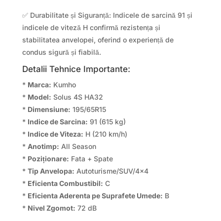
✅ Durabilitate și Siguranță: Indicele de sarcină 91 și
indicele de viteză H confirmă rezistența și
stabilitatea anvelopei, oferind o experiență de
condus sigură și fiabilă.
Detalii Tehnice Importante:
*
Marca:
Kumho
*
Model:
Solus 4S HA32
*
Dimensiune:
195/65R15
*
Indice de Sarcina:
91 (615 kg)
*
Indice de Viteza:
H (210 km/h)
*
Anotimp:
All Season
*
Poziționare:
Fata + Spate
*
Tip Anvelopa:
Autoturisme/SUV/4×4
*
Eficienta Combustibil:
C
*
Eficienta Aderenta pe Suprafete Umede:
B
*
Nivel Zgomot:
72 dB