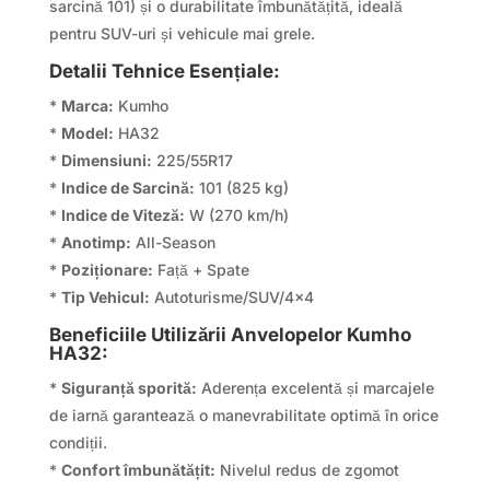
sarcină 101) și o durabilitate îmbunătățită, ideală
pentru SUV-uri și vehicule mai grele.
Detalii Tehnice Esențiale:
*
Marca:
Kumho
*
Model:
HA32
*
Dimensiuni:
225/55R17
*
Indice de Sarcină:
101 (825 kg)
*
Indice de Viteză:
W (270 km/h)
*
Anotimp:
All-Season
*
Poziționare:
Față + Spate
*
Tip Vehicul:
Autoturisme/SUV/4×4
Beneficiile Utilizării Anvelopelor Kumho
HA32:
*
Siguranță sporită:
Aderența excelentă și marcajele
de iarnă garantează o manevrabilitate optimă în orice
condiții.
*
Confort îmbunătățit:
Nivelul redus de zgomot