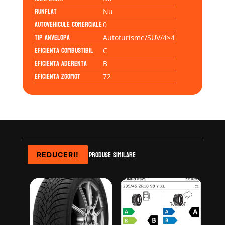
Runflat
Nu
Autovehicule comerciale
0
Tip anvelopa
Autoturisme/SUV/4×4
Eficienta Combustibil
C
Eficienta Aderenta
B
Eficienta Zgomot
72
Produse similare
REDUCERI!
REDUCERI!
REDUCERI!
REDUCERI!