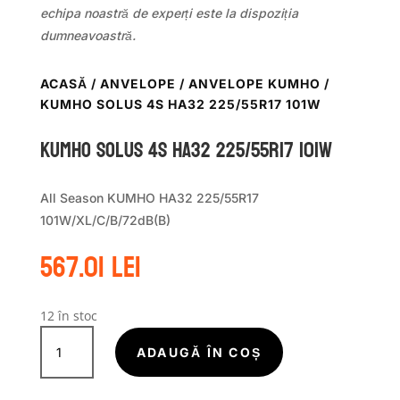
echipa noastră de experți este la dispoziția
dumneavoastră.
ACASĂ
/
ANVELOPE
/
ANVELOPE KUMHO
/
KUMHO SOLUS 4S HA32 225/55R17 101W
Kumho SOLUS 4S HA32 225/55R17 101W
All Season KUMHO HA32 225/55R17
101W/XL/C/B/72dB(B)
567.01
lei
12 în stoc
Cantitate
Kumho
ADAUGĂ ÎN COȘ
SOLUS
4S