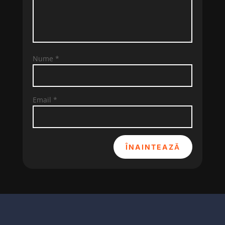
Nume
*
Email
*
ÎNAINTEAZĂ