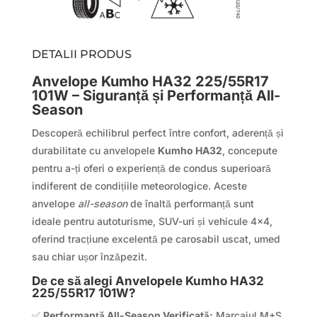
DETALII PRODUS
Anvelope Kumho HA32 225/55R17
101W – Siguranță și Performanță All-
Season
Descoperă echilibrul perfect între confort, aderență și
durabilitate cu anvelopele
Kumho HA32
, concepute
pentru a-ți oferi o experiență de condus superioară
indiferent de condițiile meteorologice. Aceste
anvelope
all-season
de înaltă performanță sunt
ideale pentru autoturisme, SUV-uri și vehicule 4×4,
oferind tracțiune excelentă pe carosabil uscat, umed
sau chiar ușor înzăpezit.
De ce să alegi Anvelopele Kumho HA32
225/55R17 101W?
✅
Performanță All-Season Verificată:
Marcajul M+S