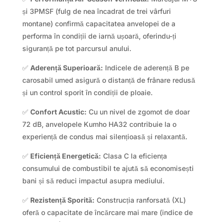
și 3PMSF (fulg de nea încadrat de trei vârfuri
montane) confirmă capacitatea anvelopei de a
performa în condiții de iarnă ușoară, oferindu-ți
siguranță pe tot parcursul anului.
✅
Aderență Superioară:
Indicele de aderență B pe
carosabil umed asigură o distanță de frânare redusă
și un control sporit în condiții de ploaie.
✅
Confort Acustic:
Cu un nivel de zgomot de doar
72 dB, anvelopele Kumho HA32 contribuie la o
experiență de condus mai silențioasă și relaxantă.
✅
Eficiență Energetică:
Clasa C la eficiența
consumului de combustibil te ajută să economisești
bani și să reduci impactul asupra mediului.
✅
Rezistență Sporită:
Construcția ranforsată (XL)
oferă o capacitate de încărcare mai mare (indice de