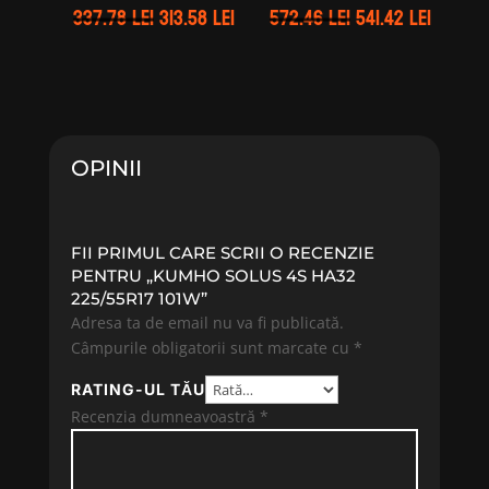
Prețul
Prețul
Prețul
Prețul
337.78
lei
313.58
lei
572.46
lei
541.42
lei
inițial
curent
inițial
curent
a
este:
a
este:
fost:
313.58 lei.
fost:
541.42 l
337.78 lei.
572.46 lei.
OPINII
FII PRIMUL CARE SCRII O RECENZIE
PENTRU „KUMHO SOLUS 4S HA32
225/55R17 101W”
Adresa ta de email nu va fi publicată.
Câmpurile obligatorii sunt marcate cu
*
RATING-UL TĂU
Recenzia dumneavoastră
*