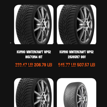
Kumho WINTERCRAFT WP52
Kumho WINTERCRAFT WP52
165/70R14 81T
215/65R17 99V
Prețul
Prețul
Prețul
Prețul
233.47
lei
206.79
lei
545.77
lei
507.57
lei
inițial
curent
inițial
curen
a
este:
a
este:
fost:
206.79 lei.
fost:
507.57 
233.47 lei.
545.77 lei.