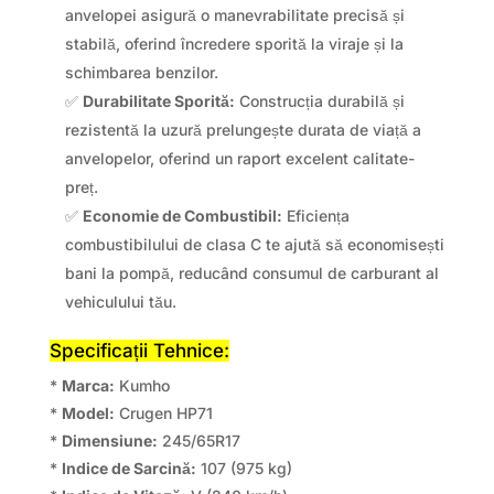
anvelopei asigură o manevrabilitate precisă și
stabilă, oferind încredere sporită la viraje și la
schimbarea benzilor.
✅
Durabilitate Sporită:
Construcția durabilă și
rezistentă la uzură prelungește durata de viață a
anvelopelor, oferind un raport excelent calitate-
preț.
✅
Economie de Combustibil:
Eficiența
combustibilului de clasa C te ajută să economisești
bani la pompă, reducând consumul de carburant al
vehiculului tău.
Specificații Tehnice:
*
Marca:
Kumho
*
Model:
Crugen HP71
*
Dimensiune:
245/65R17
*
Indice de Sarcină:
107 (975 kg)