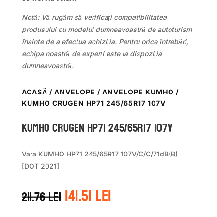
Notă: Vă rugăm să verificați compatibilitatea
produsului cu modelul dumneavoastră de autoturism
înainte de a efectua achiziția. Pentru orice întrebări,
echipa noastră de experți este la dispoziția
dumneavoastră.
ACASĂ
/
ANVELOPE
/
ANVELOPE KUMHO
/
KUMHO CRUGEN HP71 245/65R17 107V
Kumho CRUGEN HP71 245/65R17 107V
Vara KUMHO HP71 245/65R17 107V/C/C/71dB(B)
[DOT 2021]
Prețul
Prețul
141.51
lei
211.76
lei
inițial
curent
a
este: