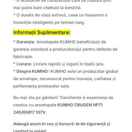
* O economie de combustibil care se traduce prin
mai puțini bani cheltuiți la benzină.
* O durată de viață extinsă, ceea ce înseamnă o
investiție inteligentă pe termen lung.
Informații Suplimentare:
*
Garanție:
Anvelopele KUMHO beneficiază de
garanția standard a producătorului pentru defecte de
fabricație.
*
Livrare:
Livrare rapidă și sigură în toată țara.
*
Despre KUMHO:
KUMHO este un producător global
de anvelope, recunoscut pentru inovația, calitatea și
performanța produselor sale.
Nu mai sta pe gânduri! Transformă-ți experiența de
condus cu anvelopele
KUMHO CRUGEN HP71
245/65R17 107V
.
Adaugă acum în coș și bucură-te de siguranță și
confort la volan!