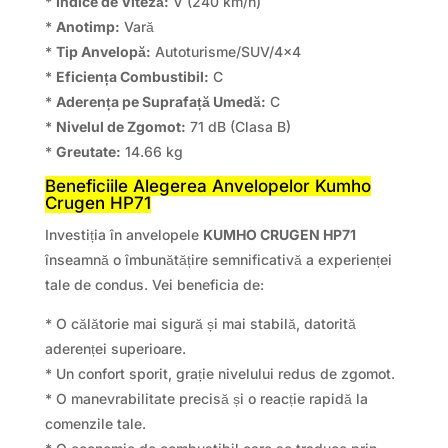
*
Indice de Viteză:
V (240 km/h)
*
Anotimp:
Vară
*
Tip Anvelopă:
Autoturisme/SUV/4×4
*
Eficiența Combustibil:
C
*
Aderența pe Suprafață Umedă:
C
*
Nivelul de Zgomot:
71 dB (Clasa B)
*
Greutate:
14.66 kg
Beneficiile Alegerea Anvelopelor Kumho
Crugen HP71
Investiția în anvelopele
KUMHO CRUGEN HP71
înseamnă o îmbunătățire semnificativă a experienței
tale de condus. Vei beneficia de:
* O călătorie mai sigură și mai stabilă, datorită
aderenței superioare.
* Un confort sporit, grație nivelului redus de zgomot.
* O manevrabilitate precisă și o reacție rapidă la
comenzile tale.