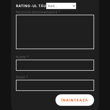
RATING-UL TĂU
Recenzia dumneavoastră
*
Nume
*
Email
*
ÎNAINTEAZĂ