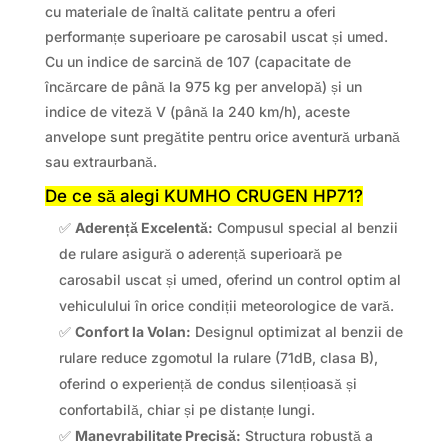
cu materiale de înaltă calitate pentru a oferi
performanțe superioare pe carosabil uscat și umed.
Cu un indice de sarcină de 107 (capacitate de
încărcare de până la 975 kg per anvelopă) și un
indice de viteză V (până la 240 km/h), aceste
anvelope sunt pregătite pentru orice aventură urbană
sau extraurbană.
De ce să alegi KUMHO CRUGEN HP71?
✅
Aderență Excelentă:
Compusul special al benzii
de rulare asigură o aderență superioară pe
carosabil uscat și umed, oferind un control optim al
vehiculului în orice condiții meteorologice de vară.
✅
Confort la Volan:
Designul optimizat al benzii de
rulare reduce zgomotul la rulare (71dB, clasa B),
oferind o experiență de condus silențioasă și
confortabilă, chiar și pe distanțe lungi.
✅
Manevrabilitate Precisă:
Structura robustă a