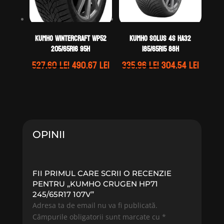
Kumho WINTERCRAFT WP52
Kumho SOLUS 4S HA32
205/65R16 95H
185/65R15 88H
Prețul
Prețul
Prețul
Prețul
527.60
lei
490.67
lei
335.96
lei
304.54
lei
inițial
curent
inițial
curen
a
este:
a
este:
fost:
490.67 lei.
fost:
304.54 
527.60 lei.
335.96 lei.
OPINII
FII PRIMUL CARE SCRII O RECENZIE
PENTRU „KUMHO CRUGEN HP71
245/65R17 107V”
Adresa ta de email nu va fi publicată.
Câmpurile obligatorii sunt marcate cu
*