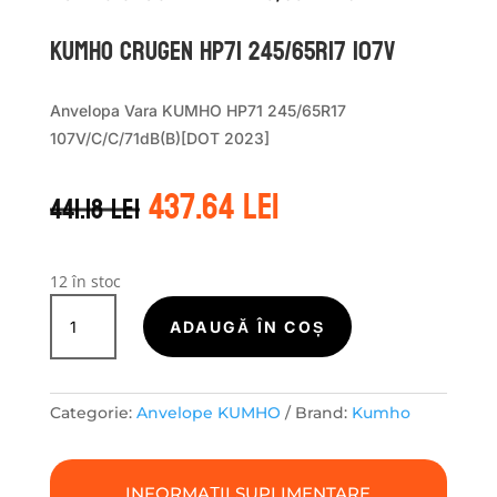
Kumho CRUGEN HP71 245/65R17 107V
Anvelopa Vara KUMHO HP71 245/65R17
107V/C/C/71dB(B)[DOT 2023]
Prețul
Prețul
437.64
lei
441.18
lei
inițial
curent
a
este:
fost:
437.64 lei.
441.18 lei.
12 în stoc
Cantitate
Kumho
ADAUGĂ ÎN COȘ
CRUGEN
HP71
245/65R17
Categorie:
Anvelope KUMHO
Brand:
Kumho
107V
INFORMAȚII SUPLIMENTARE