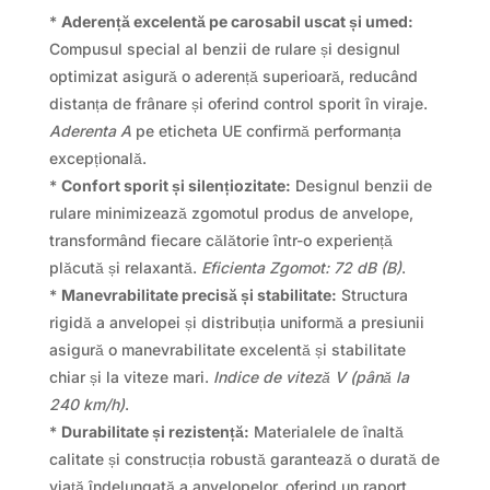
*
Aderență excelentă pe carosabil uscat și umed:
Compusul special al benzii de rulare și designul
optimizat asigură o aderență superioară, reducând
distanța de frânare și oferind control sporit în viraje.
Aderenta A
pe eticheta UE confirmă performanța
excepțională.
*
Confort sporit și silențiozitate:
Designul benzii de
rulare minimizează zgomotul produs de anvelope,
transformând fiecare călătorie într-o experiență
plăcută și relaxantă.
Eficienta Zgomot: 72 dB (B)
.
*
Manevrabilitate precisă și stabilitate:
Structura
rigidă a anvelopei și distribuția uniformă a presiunii
asigură o manevrabilitate excelentă și stabilitate
chiar și la viteze mari.
Indice de viteză V (până la
240 km/h)
.
*
Durabilitate și rezistență:
Materialele de înaltă
calitate și construcția robustă garantează o durată de
viață îndelungată a anvelopelor, oferind un raport