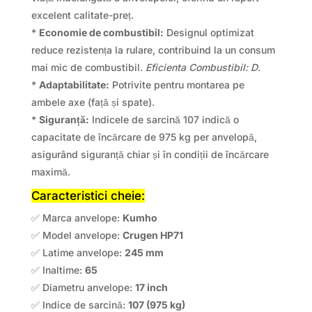
excelent calitate-preț.
*
Economie de combustibil:
Designul optimizat
reduce rezistența la rulare, contribuind la un consum
mai mic de combustibil.
Eficienta Combustibil: D
.
*
Adaptabilitate:
Potrivite pentru montarea pe
ambele axe (față și spate).
*
Siguranță:
Indicele de sarcină 107 indică o
capacitate de încărcare de 975 kg per anvelopă,
asigurând siguranță chiar și în condiții de încărcare
maximă.
Caracteristici cheie:
✅ Marca anvelope:
Kumho
✅ Model anvelope:
Crugen HP71
✅ Latime anvelope:
245 mm
✅ Inaltime:
65
✅ Diametru anvelope:
17 inch
✅ Indice de sarcină:
107 (975 kg)