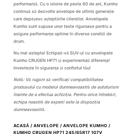
performanță. Cu o istorie de peste 60 de ani, Kumho
continuă să dezvolte anvelope de ultimă generație
care depășesc așteptările clienților. Anvelopele
Kumho sunt supuse unor teste riguroase pentru a
asigura performanțe optime în diverse condiții de
drum.
Nu mai astepta! Echipați-vă SUV-ul cu anvelopele
Kumho CRUGEN HP71 și experimentați diferența!
Investește în siguranța și confortul tău!
Notă: Vă rugăm să verificați compatibilitatea
produsului cu modelul dumneavoastră de autoturism
înainte de a efectua achiziția. Pentru orice întrebări,
echipa noastră de experți este la dispoziția
dumneavoastră.
ACASĂ
/
ANVELOPE
/
ANVELOPE KUMHO
/
KUMHO CRUGEN HP71 245/65R17 107V