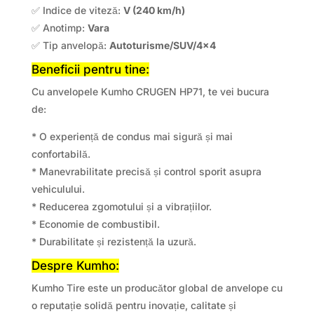
✅ Indice de viteză:
V (240 km/h)
✅ Anotimp:
Vara
✅ Tip anvelopă:
Autoturisme/SUV/4×4
Beneficii pentru tine:
Cu anvelopele Kumho CRUGEN HP71, te vei bucura
de:
* O experiență de condus mai sigură și mai
confortabilă.
* Manevrabilitate precisă și control sporit asupra
vehiculului.
* Reducerea zgomotului și a vibrațiilor.
* Economie de combustibil.
* Durabilitate și rezistență la uzură.
Despre Kumho:
Kumho Tire este un producător global de anvelope cu
o reputație solidă pentru inovație, calitate și