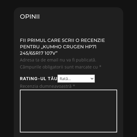
363.65 lei.
787.15 lei.
OPINII
FII PRIMUL CARE SCRII O RECENZIE
PENTRU „KUMHO CRUGEN HP71
245/65R17 107V”
Adresa ta de email nu va fi publicată.
Câmpurile obligatorii sunt marcate cu
*
RATING-UL TĂU
Recenzia dumneavoastră
*