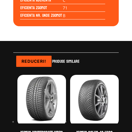
Eficienta Aderenta
C
Eficienta Zgomot
71
Eficienta Nr. Unde Zgomot
B
Produse similare
REDUCERI!
REDUCERI!
REDUCERI!
REDUCERI!