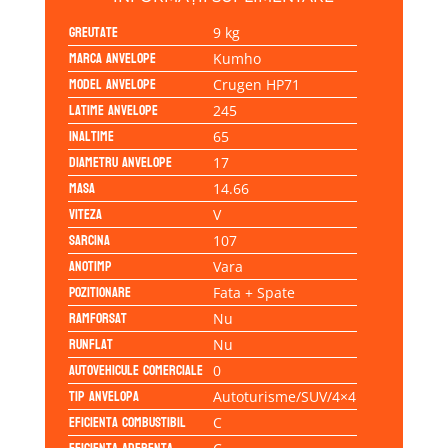
Greutate
9 kg
Marca anvelope
Kumho
Model anvelope
Crugen HP71
Latime anvelope
245
Inaltime
65
Diametru anvelope
17
Masa
14.66
Viteza
V
Sarcina
107
Anotimp
Vara
Pozitionare
Fata + Spate
Ramforsat
Nu
Runflat
Nu
Autovehicule comerciale
0
Tip anvelopa
Autoturisme/SUV/4×4
Eficienta Combustibil
C