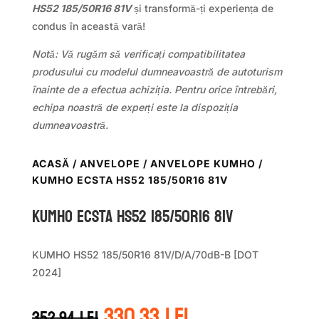
HS52 185/50R16 81V
și transformă-ți experiența de
condus în această vară!
Notă: Vă rugăm să verificați compatibilitatea
produsului cu modelul dumneavoastră de autoturism
înainte de a efectua achiziția. Pentru orice întrebări,
echipa noastră de experți este la dispoziția
dumneavoastră.
ACASĂ
/
ANVELOPE
/
ANVELOPE KUMHO
/
KUMHO ECSTA HS52 185/50R16 81V
Kumho ECSTA HS52 185/50R16 81V
KUMHO HS52 185/50R16 81V/D/A/70dB-B [DOT
2024]
Prețul
Prețul
330.33
lei
352.94
lei