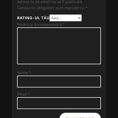
Adresa ta de email nu va fi publicată.
Câmpurile obligatorii sunt marcate cu
*
RATING-UL TĂU
Recenzia dumneavoastră
*
Nume
*
Email
*