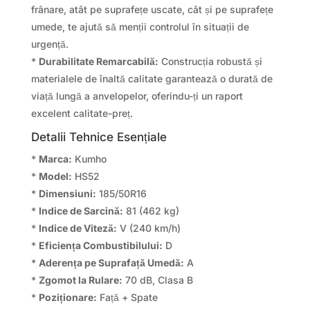
frânare, atât pe suprafețe uscate, cât și pe suprafețe
umede, te ajută să menții controlul în situații de
urgență.
*
Durabilitate Remarcabilă:
Construcția robustă și
materialele de înaltă calitate garantează o durată de
viață lungă a anvelopelor, oferindu-ți un raport
excelent calitate-preț.
Detalii Tehnice Esențiale
*
Marca:
Kumho
*
Model:
HS52
*
Dimensiuni:
185/50R16
*
Indice de Sarcină:
81 (462 kg)
*
Indice de Viteză:
V (240 km/h)
*
Eficiența Combustibilului:
D
*
Aderența pe Suprafață Umedă:
A
*
Zgomot la Rulare:
70 dB, Clasa B
*
Poziționare:
Față + Spate