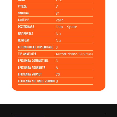
Viteza
V
Sarcina
81
Anotimp
Vara
Pozitionare
Fata + Spate
Ramforsat
Nu
Runflat
Nu
Autovehicule comerciale
0
Tip anvelopa
Autoturisme/SUV/4×4
Eficienta Combustibil
D
Eficienta Aderenta
A
Eficienta Zgomot
70
Eficienta Nr. Unde Zgomot
B