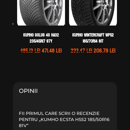
Kumho SOLUS 4S HA32
Kumho WINTERCRAFT WP52
235/45R17 97Y
165/70R14 81T
Prețul
Prețul
Prețul
Prețul
485.13
lei
471.48
lei
233.47
lei
206.79
lei
inițial
curent
inițial
curen
a
este:
a
este:
fost:
471.48 lei.
fost:
206.79 
485.13 lei.
233.47 lei.
OPINII
FII PRIMUL CARE SCRII O RECENZIE
PENTRU „KUMHO ECSTA HS52 185/50R16
81V”