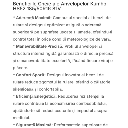
Beneficiile Cheie ale Anvelopelor Kumho
HS52 185/50R16 81V
*
Aderență Maximă:
Compusul special al benzii de
rulare și designul optimizat asigură o aderență
superioară pe suprafețe uscate și umede, oferindu-ți
control total în orice condiții meteorologice de vară.
*
Manevrabilitate Precisă:
Profilul anvelopei și
structura internă rigidă garantează o direcție precisă
și o manevrabilitate excelentă, făcând fiecare viraj o
plăcere.
*
Confort Sporit:
Designul inovator al benzii de
rulare reduce zgomotul la rulare, oferind o călătorie
silențioasă și confortabilă.
*
Eficiență Energetică:
Reducerea rezistenței la
rulare contribuie la economisirea combustibilului,
ajutându-te să reduci costurile și impactul asupra
mediului.
*
Siguranță Maximă:
Performanțele superioare de