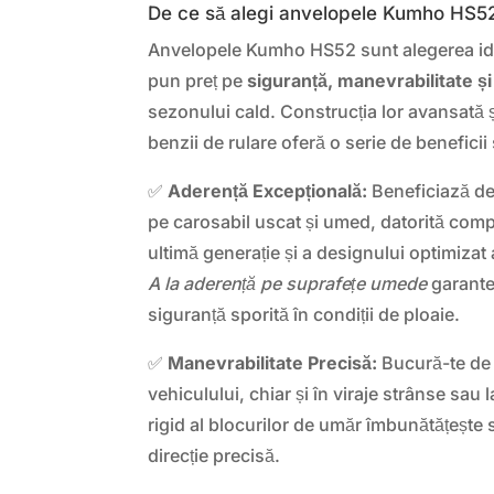
De ce să alegi anvelopele Kumho HS5
Anvelopele Kumho HS52 sunt alegerea ide
pun preț pe
siguranță, manevrabilitate și
sezonului cald. Construcția lor avansată ș
benzii de rulare oferă o serie de beneficii
✅
Aderență Excepțională:
Beneficiază de
pe carosabil uscat și umed, datorită com
ultimă generație și a designului optimizat 
A la aderență pe suprafețe umede
garantea
siguranță sporită în condiții de ploaie.
✅
Manevrabilitate Precisă:
Bucură-te de 
vehiculului, chiar și în viraje strânse sau 
rigid al blocurilor de umăr îmbunătățește s
direcție precisă.