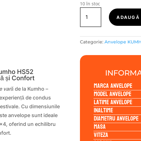
10 în stoc
Cantitate
Kumho
ADAUGĂ 
HS52
195/45R16
84V
Categorie:
Anvelope KUM
S
Kumho HS52
INFORMA
ă și Confort
Marca anvelope
e vară
de la Kumho –
Model anvelope
 experiență de condus
Latime anvelope
 estivale. Cu dimensiunile
Inaltime
ste anvelope sunt ideale
Diametru anvelope
×4, oferind un echilibru
Masa
Viteza
fort.