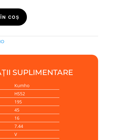
ÎN COȘ
HO
ȚII SUPLIMENTARE
Kumho
HS52
195
45
16
7.44
V