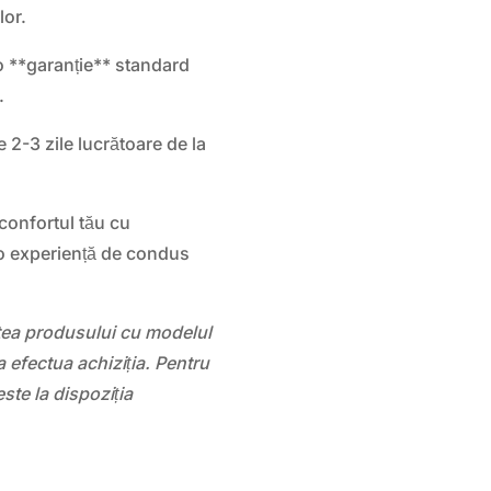
lor.
 **garanție** standard
.
e 2-3 zile lucrătoare de la
 confortul tău cu
o experiență de condus
atea produsului cu modelul
 efectua achiziția. Pentru
este la dispoziția