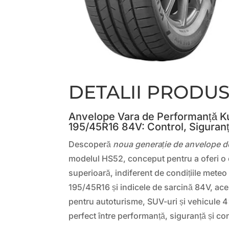
DETALII PRODU
Anvelope Vara de Performanță 
195/45R16 84V: Control, Siguranț
Descoperă
noua generație de anvelope d
modelul HS52, conceput pentru a oferi o
superioară, indiferent de condițiile meteo
195/45R16 și indicele de sarcină 84V, ace
pentru autoturisme, SUV-uri și vehicule 4
perfect între performanță, siguranță și con