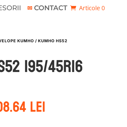
SORII
CONTACT
Articole 0
VELOPE KUMHO
/ KUMHO HS52
52 195/45R16
rețul
Prețul
08.64
lei
ițial
curent
este:
ost:
308.64 lei.
1.87 lei.