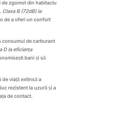
l de zgomot din habitaclu
ă.
Clasa B (72dB) la
o de a oferi un confort
 consumul de carburant
a D la eficiența
onomisești bani și să
 de viață extinsă a
uc rezistent la uzură și a
fața de contact.