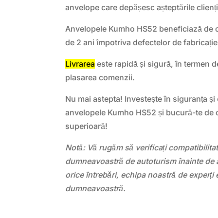
anvelope care depășesc așteptările clienți
Anvelopele Kumho HS52 beneficiază de o
de 2 ani împotriva defectelor de fabricație
Livrarea
este rapidă și sigură, în termen d
plasarea comenzii.
Nu mai astepta! Investește în siguranța și
anvelopele Kumho HS52 și bucură-te de 
superioară!
Notă: Vă rugăm să verificați compatibilit
dumneavoastră de autoturism înainte de a
orice întrebări, echipa noastră de experți 
dumneavoastră.