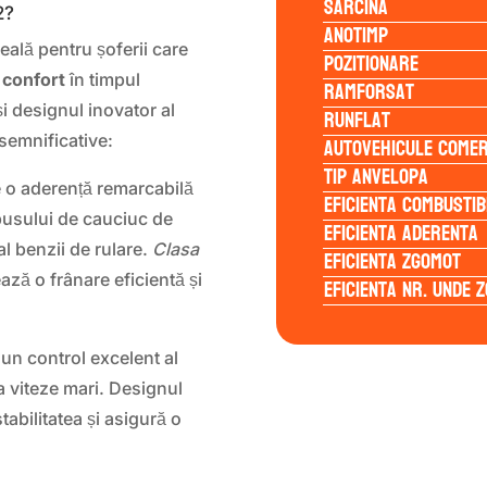
Sarcina
2?
Anotimp
ală pentru șoferii care
Pozitionare
 confort
în timpul
Ramforsat
i designul inovator al
Runflat
 semnificative:
Autovehicule comer
Tip anvelopa
 o aderență remarcabilă
Eficienta Combustib
pusului de cauciuc de
Eficienta Aderenta
al benzii de rulare.
Clasa
Eficienta Zgomot
ză o frânare eficientă și
Eficienta Nr. Unde 
un control excelent al
la viteze mari. Designul
tabilitatea și asigură o