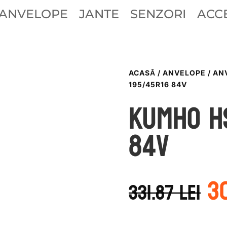
ANVELOPE
JANTE
SENZORI
ACCE
ACASĂ
/
ANVELOPE
/
AN
195/45R16 84V
Kumho HS
84V
P
3
in
331.87
lei
a
f
33