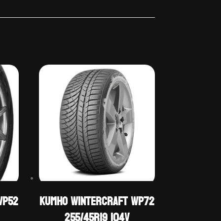
WP52
Kumho WINTERCRAFT WP72
255/45R19 104V