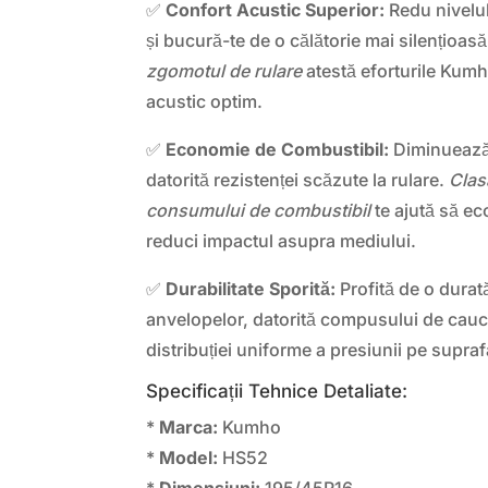
✅
Confort Acustic Superior:
Redu nivelu
și bucură-te de o călătorie mai silențioas
zgomotul de rulare
atestă eforturile Kumh
acustic optim.
✅
Economie de Combustibil:
Diminuează
datorită rezistenței scăzute la rulare.
Clas
consumului de combustibil
te ajută să ec
reduci impactul asupra mediului.
✅
Durabilitate Sporită:
Profită de o durată
anvelopelor, datorită compusului de cauci
distribuției uniforme a presiunii pe supra
Specificații Tehnice Detaliate:
*
Marca:
Kumho
*
Model:
HS52
*
Dimensiuni:
195/45R16