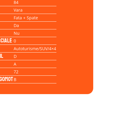
84
Vara
Fata + Spate
Da
Nu
ciale
0
Autoturisme/SUV/4×4
il
D
A
72
Zgomot
B