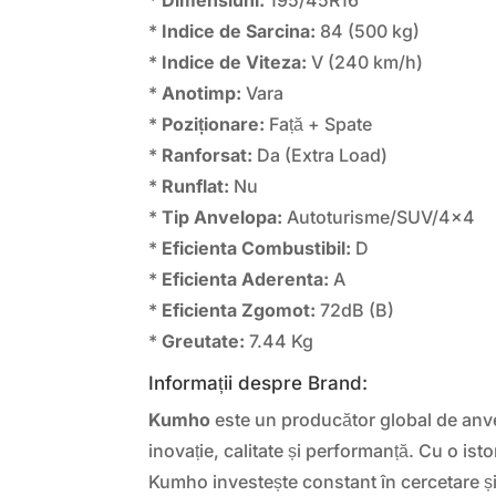
*
Indice de Sarcina:
84 (500 kg)
*
Indice de Viteza:
V (240 km/h)
*
Anotimp:
Vara
*
Poziționare:
Față + Spate
*
Ranforsat:
Da (Extra Load)
*
Runflat:
Nu
*
Tip Anvelopa:
Autoturisme/SUV/4×4
*
Eficienta Combustibil:
D
*
Eficienta Aderenta:
A
*
Eficienta Zgomot:
72dB (B)
*
Greutate:
7.44 Kg
Informații despre Brand:
Kumho
este un producător global de anv
inovație, calitate și performanță. Cu o ist
Kumho investește constant în cercetare și