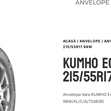
ANVELOPE
ACASĂ
/
ANVELOPE
/
AN
215/55R17 98W
Kumho E
215/55R1
Anvelopa Vara KUMHO Ec
98W/XL/C/A/72dB(B)