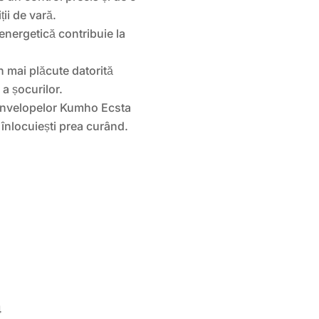
ii de vară.
energetică contribuie la
n mai plăcute datorită
a șocurilor.
anvelopelor Kumho Ecsta
 înlocuiești prea curând.
4