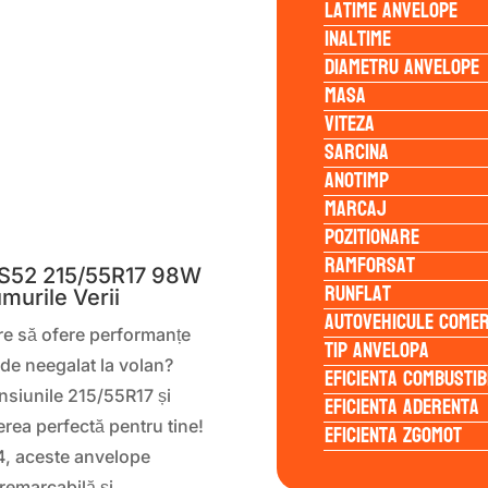
Latime anvelope
Inaltime
Diametru anvelope
Masa
Viteza
Sarcina
Anotimp
Marcaj
S
Pozitionare
Ramforsat
S52 215/55R17 98W
Runflat
murile Verii
Autovehicule comer
re să ofere performanțe
Tip anvelopa
 de neegalat la volan?
Eficienta Combustib
nsiunile 215/55R17 și
Eficienta Aderenta
erea perfectă pentru tine!
Eficienta Zgomot
4, aceste anvelope
remarcabilă și