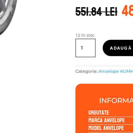
P
4
in
551.84
lei
a
f
55
12 în stoc
Cantitate
Kumho
ADAUGĂ 
ECSTA
HS52
215/55R17
Categorie:
Anvelope KUM
98W
INFORMA
Greutate
Marca anvelope
Model anvelope