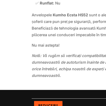
✅
Runflat:
Nu
Anvelopele
Kumho Ecsta HS52
sunt o ale
șoferii care pun preț pe siguranță, perfor
Beneficiază de tehnologia avansată Kum
plăcerea unei conduceri impecabile în timp
Nu mai astepta!
Notă: Vă rugăm să verificați compatibilit
dumneavoastră de autoturism înainte de a
orice întrebări, echipa noastră de experți 
dumneavoastră.
REDUCERI!
REDUCERI!
REDUCERI!
REDUCERI!