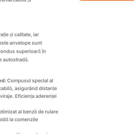
e și calitate, iar
este anvelope sunt
 condus superioară în
pe autostradă.
ed:
Compusul special al
cabilă, asigurând distanțe
viraje. Eficiența aderenței
timizat al benzii de rulare
apidă la comenzile