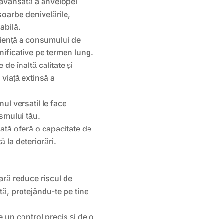
avansată a anvelopei
soarbe denivelările,
abilă.
iență a consumului de
nificative pe termen lung.
 de înaltă calitate și
 viață extinsă a
ul versatil le face
smului tău.
ată oferă o capacitate de
ă la deteriorări.
ră reduce riscul de
tă, protejându-te pe tine
 un control precis și de o