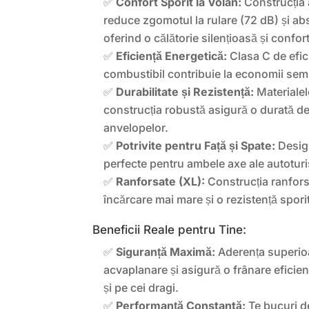
✅
Confort Sporit la Volan:
Construcția 
reduce zgomotul la rulare (72 dB) și ab
oferind o călătorie silențioasă și confort
✅
Eficiență Energetică:
Clasa C de efic
combustibil contribuie la economii sem
✅
Durabilitate și Rezistență:
Materialele
construcția robustă asigură o durată de
anvelopelor.
✅
Potrivite pentru Față și Spate:
Design
perfecte pentru ambele axe ale autoturi
✅
Ranforsate (XL):
Construcția ranfors
încărcare mai mare și o rezistență sporit
Beneficii Reale pentru Tine:
✅
Siguranță Maximă:
Aderența superioa
acvaplanare și asigură o frânare eficien
și pe cei dragi.
✅
Performanță Constantă:
Te bucuri de