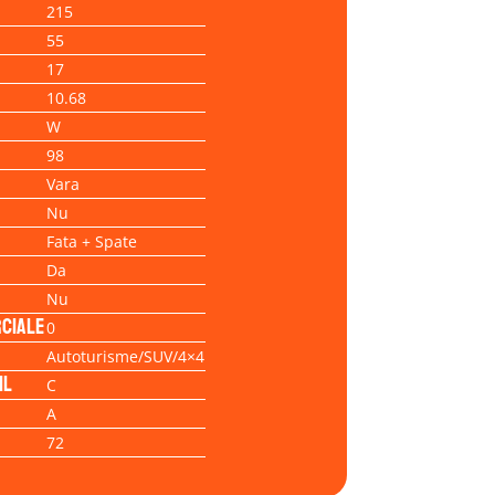
215
55
17
10.68
W
98
Vara
Nu
Fata + Spate
Da
Nu
ciale
0
Autoturisme/SUV/4×4
il
C
A
72