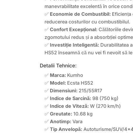
manevrabilitate excelentă în orice condiț
✅
Economie de Combustibil:
Eficiența 
reducerea costurilor cu combustibilul.
✅
Confort Excepțional:
Călătoriile devi
zgomotului redus și a absorbției optime 
✅
Investiție Inteligentă:
Durabilitatea 
HS52 înseamnă că nu vei fi nevoit să le
Detalii Tehnice:
✅
Marca:
Kumho
✅
Model:
Ecsta HS52
✅
Dimensiuni:
215/55R17
✅
Indice de Sarcină:
98 (750 kg)
✅
Indice de Viteză:
W (270 km/h)
✅
Greutate:
10.68 kg
✅
Anotimp:
Vara
✅
Tip Anvelopă:
Autoturisme/SUV/4×