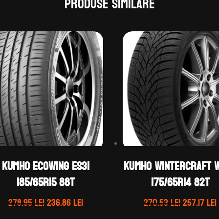
Produse similare
Kumho ECOWING ES31
Kumho WINTERCRAFT 
185/65R15 88T
175/65R14 82T
Prețul
Prețul
Prețul
278.95
lei
236.86
lei
270.53
lei
257.17
lei
inițial
curent
inițial