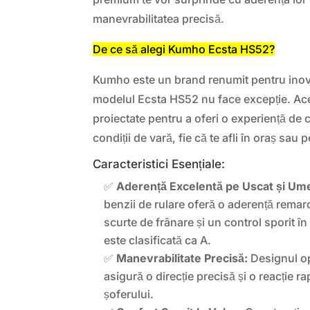
manevrabilitatea precisă.
De ce să alegi Kumho Ecsta HS52?
Kumho este un brand renumit pentru inovați
modelul Ecsta HS52 nu face excepție. Ac
proiectate pentru a oferi o experiență de
condiții de vară, fie că te afli în oraș sau 
Caracteristici Esențiale:
✅
Aderență Excelentă pe Uscat și Um
benzii de rulare oferă o aderență remar
scurte de frânare și un control sporit în 
este clasificată ca A.
✅
Manevrabilitate Precisă:
Designul op
asigură o direcție precisă și o reacție r
șoferului.