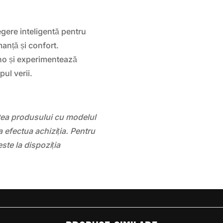
gere inteligentă pentru
manță și confort.
ho și experimentează
ul verii.
atea produsului cu modelul
 efectua achiziția. Pentru
este la dispoziția