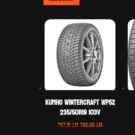
Kumho WINTERCRAFT WP52
235/50R19 103V
Prețul
Prețul
787.15
lei
732.05
lei
inițial
curent