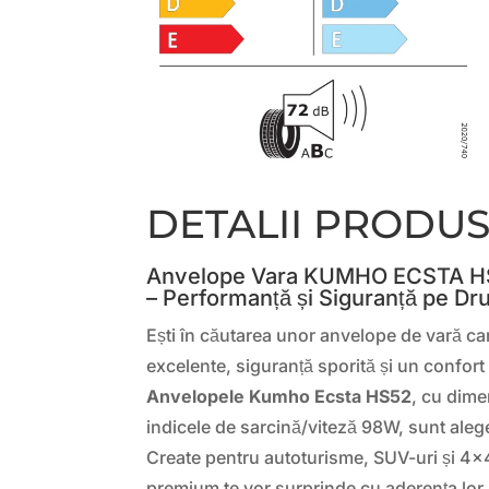
DETALII PRODU
Anvelope Vara KUMHO ECSTA H
– Performanță și Siguranță pe Dru
Ești în căutarea unor anvelope de vară ca
excelente, siguranță sporită și un confort
Anvelopele Kumho Ecsta HS52
, cu dime
indicele de sarcină/viteză 98W, sunt aleg
Create pentru autoturisme, SUV-uri și 4×
premium te vor surprinde cu aderența lor 