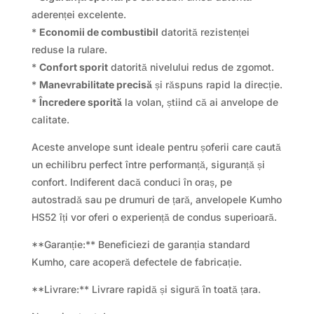
aderenței excelente.
*
Economii de combustibil
datorită rezistenței
reduse la rulare.
*
Confort sporit
datorită nivelului redus de zgomot.
*
Manevrabilitate precisă
și răspuns rapid la direcție.
*
Încredere sporită
la volan, știind că ai anvelope de
calitate.
Aceste anvelope sunt ideale pentru șoferii care caută
un echilibru perfect între performanță, siguranță și
confort. Indiferent dacă conduci în oraș, pe
autostradă sau pe drumuri de țară, anvelopele Kumho
HS52 îți vor oferi o experiență de condus superioară.
**Garanție:** Beneficiezi de garanția standard
Kumho, care acoperă defectele de fabricație.
**Livrare:** Livrare rapidă și sigură în toată țara.