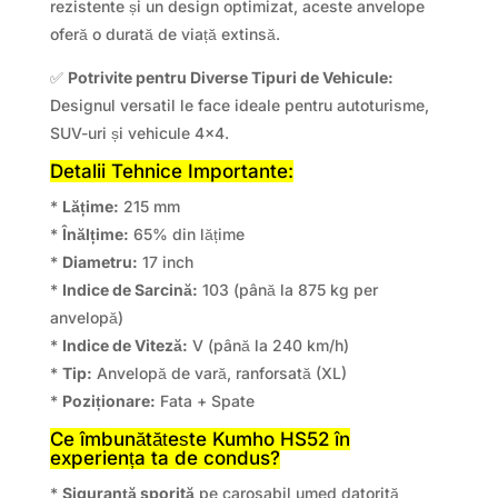
rezistente și un design optimizat, aceste anvelope
oferă o durată de viață extinsă.
✅
Potrivite pentru Diverse Tipuri de Vehicule:
Designul versatil le face ideale pentru autoturisme,
SUV-uri și vehicule 4×4.
Detalii Tehnice Importante:
*
Lățime:
215 mm
*
Înălțime:
65% din lățime
*
Diametru:
17 inch
*
Indice de Sarcină:
103 (până la 875 kg per
anvelopă)
*
Indice de Viteză:
V (până la 240 km/h)
*
Tip:
Anvelopă de vară, ranforsată (XL)
*
Poziționare:
Fata + Spate
Ce îmbunătățește Kumho HS52 în
experiența ta de condus?
*
Siguranță sporită
pe carosabil umed datorită