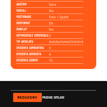
Anotimp
Vara
Marcaj
Nu
Pozitionare
Fata + Spate
Ramforsat
Da
Runflat
Nu
Autovehicule comerciale
0
Tip anvelopa
Autoturisme/SUV/4×4
Eficienta Combustibil
C
Eficienta Aderenta
A
Eficienta Zgomot
72
Produse similare
REDUCERI!
REDUCERI!
REDUCERI!
REDUCERI!