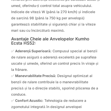
umed, oferindu-ți control total asupra vehiculului.
Indicele de viteză W (până la 270 km/h) și indicele
de sarcină 98 (până la 750 kg per anvelopă)
garantează stabilitate și siguranță chiar și la viteze
mari sau cu încărcătură maximă.
Avantaje Cheie ale Anvelopelor Kumho
Ecsta HS52:
✅
Aderență Superioară:
Compusul special al benzii
de rulare asigură o aderență excelentă pe suprafețe
uscate și umede, oferind un control precis în viraje și
la frânare.
✅
Manevrabilitate Precisă:
Designul optimizat al
benzii de rulare contribuie la o manevrabilitate
precisă și la o direcție stabilă, sporind plăcerea de a
conduce.
✅
Confort Acustic:
Tehnologia de reducere a
zgomotului integrată în designul anvelopei