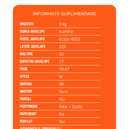
INFORMAȚII SUPLIMENTARE
Greutate
9 kg
Marca anvelope
Kumho
Model anvelope
Ecsta HS52
Latime anvelope
225
Inaltime
50
Diametru anvelope
17
Masa
10.67
Viteza
W
Sarcina
98
Anotimp
Vara
Marcaj
Nu
Pozitionare
Fata + Spate
Ramforsat
Da
Runflat
Nu
Autovehicule comerciale
0