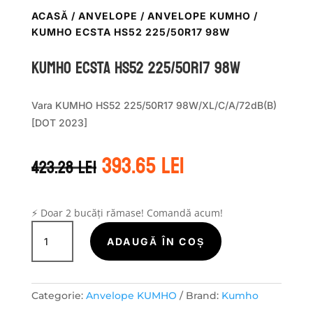
ACASĂ
/
ANVELOPE
/
ANVELOPE KUMHO
/
KUMHO ECSTA HS52 225/50R17 98W
Kumho ECSTA HS52 225/50R17 98W
Vara KUMHO HS52 225/50R17 98W/XL/C/A/72dB(B)
[DOT 2023]
Prețul
Prețul
393.65
lei
423.28
lei
inițial
curent
a
este:
fost:
393.65 lei.
423.28 lei.
⚡ Doar 2 bucăți rămase! Comandă acum!
Cantitate
Kumho
ADAUGĂ ÎN COȘ
ECSTA
HS52
225/50R17
Categorie:
Anvelope KUMHO
Brand:
Kumho
98W