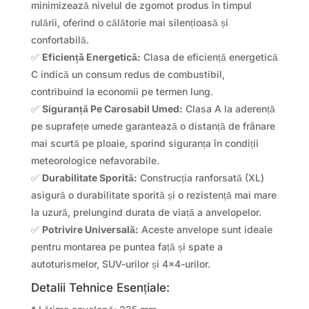
minimizează nivelul de zgomot produs în timpul
rulării, oferind o călătorie mai silențioasă și
confortabilă.
✅
Eficiență Energetică:
Clasa de eficiență energetică
C indică un consum redus de combustibil,
contribuind la economii pe termen lung.
✅
Siguranță Pe Carosabil Umed:
Clasa A la aderență
pe suprafețe umede garantează o distanță de frânare
mai scurtă pe ploaie, sporind siguranța în condiții
meteorologice nefavorabile.
✅
Durabilitate Sporită:
Construcția ranforsată (XL)
asigură o durabilitate sporită și o rezistență mai mare
la uzură, prelungind durata de viață a anvelopelor.
✅
Potrivire Universală:
Aceste anvelope sunt ideale
pentru montarea pe puntea față și spate a
autoturismelor, SUV-urilor și 4×4-urilor.
Detalii Tehnice Esențiale: