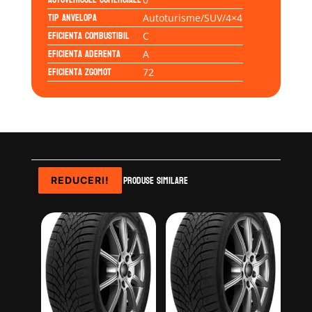
Tip anvelopa
Autoturisme/SUV/4×4
Eficienta Combustibil
C
Eficienta Aderenta
A
Eficienta Zgomot
72
Produse similare
REDUCERI!
REDUCERI!
REDUCERI!
REDUCERI!