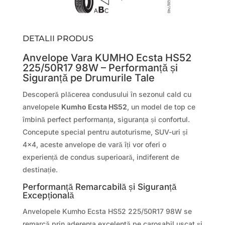
DETALII PRODUS
Anvelope Vara KUMHO Ecsta HS52
225/50R17 98W – Performanță și
Siguranță pe Drumurile Tale
Descoperă plăcerea condusului în sezonul cald cu
anvelopele
Kumho Ecsta HS52
, un model de top ce
îmbină perfect performanța, siguranța și confortul.
Concepute special pentru autoturisme, SUV-uri și
4×4, aceste anvelope de vară îți vor oferi o
experiență de condus superioară, indiferent de
destinație.
Performanță Remarcabilă și Siguranță
Excepțională
Anvelopele Kumho Ecsta HS52 225/50R17 98W se
remarcă prin aderența excelentă pe carosabil uscat și