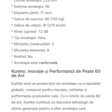
* Lățime anvelopă: 225 mm
* Înălțime anvelopă: 50
* Diametru jantă: 17 inch
* Indice de sarcină: 98 (750 kg)
* Indice de viteză: W (270 km/h)
* Nivel zgomot: 72 dB
* Tip anvelopă: Vara
* Eficienta Combustibil: C
* Eficienta Aderenta: A
* Runflat: Nu
* Anvelopa este
ranforsată
.
Kumho: Inovație și Performanță de Peste 60
de Ani
Kumho este un producător de anvelope cu o reputație
globală, cunoscut pentru inovația, calitatea și
performanța produselor sale. Cu o istorie de peste 60
de ani, Kumho continuă să dezvolte tehnologii de
ultimă generație pentru a oferi anvelope care