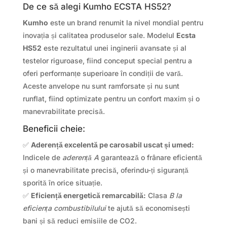
De ce să alegi Kumho ECSTA HS52?
Kumho
este un brand renumit la nivel mondial pentru
inovația și calitatea produselor sale. Modelul
Ecsta
HS52
este rezultatul unei inginerii avansate și al
testelor riguroase, fiind conceput special pentru a
oferi performanțe superioare în condiții de vară.
Aceste anvelope nu sunt ramforsate și nu sunt
runflat, fiind optimizate pentru un confort maxim și o
manevrabilitate precisă.
Beneficii cheie:
✅
Aderență excelentă pe carosabil uscat și umed:
Indicele de
aderență A
garantează o frânare eficientă
și o manevrabilitate precisă, oferindu-ți siguranță
sporită în orice situație.
✅
Eficiență energetică remarcabilă:
Clasa
B la
eficiența combustibilului
te ajută să economisești
bani și să reduci emisiile de CO2.