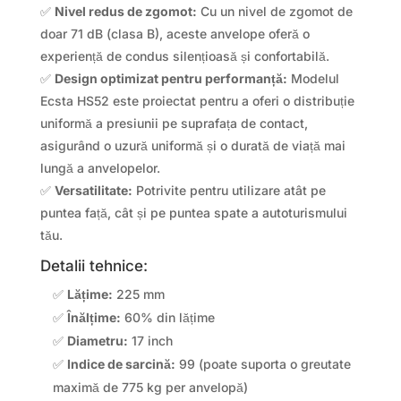
✅
Nivel redus de zgomot:
Cu un nivel de zgomot de
doar 71 dB (clasa B), aceste anvelope oferă o
experiență de condus silențioasă și confortabilă.
✅
Design optimizat pentru performanță:
Modelul
Ecsta HS52 este proiectat pentru a oferi o distribuție
uniformă a presiunii pe suprafața de contact,
asigurând o uzură uniformă și o durată de viață mai
lungă a anvelopelor.
✅
Versatilitate:
Potrivite pentru utilizare atât pe
puntea față, cât și pe puntea spate a autoturismului
tău.
Detalii tehnice:
✅
Lățime:
225 mm
✅
Înălțime:
60% din lățime
✅
Diametru:
17 inch
✅
Indice de sarcină:
99 (poate suporta o greutate
maximă de 775 kg per anvelopă)