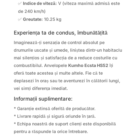
✅
Indice de viteză:
V (viteza maximă admisă este
de 240 km/h)
✅
Greutate:
10.25 kg
Experiența ta de condus, îmbunătățită
Imaginează-ți senzația de control absolut pe
drumurile uscate și umede, liniștea dintr-un habitaclu
mai silențios și satisfacția de a reduce costurile cu
combustibilul. Anvelopele
Kumho Ecsta HS52
îți
oferă toate acestea și multe altele. Fie că te
deplasezi în oraș sau te aventurezi în călătorii lungi,
vei simți diferența imediat.
Informații suplimentare:
* Garanție extinsă oferită de producător.
* Livrare rapidă și sigură oriunde în țară.
* Echipa noastră de suport clienți este disponibilă
pentru a răspunde la orice întrebare.