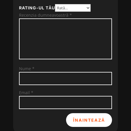
RATING-UL TĂU
Recenzia dumneavoastră
*
Nume
*
Email
*
ÎNAINTEAZĂ