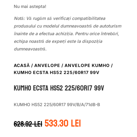
Nu mai astepta!
Notă: Vă rugăm să verificați compatibilitatea
produsului cu modelul dumneavoastră de autoturism
înainte de a efectua achiziția. Pentru orice întrebări,
echipa noastră de experți este la dispoziția
dumneavoastră.
ACASĂ
/
ANVELOPE
/
ANVELOPE KUMHO
/
KUMHO ECSTA HS52 225/60R17 99V
Kumho ECSTA HS52 225/60R17 99V
KUMHO HS52 225/60R17 99V/B/A/71dB-B
Prețul
Prețul
533.30
lei
628.92
lei
inițial
curent
a
este: