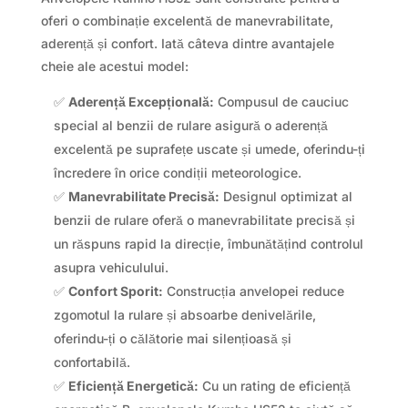
oferi o combinație excelentă de manevrabilitate,
aderență și confort. Iată câteva dintre avantajele
cheie ale acestui model:
✅
Aderență Excepțională:
Compusul de cauciuc
special al benzii de rulare asigură o aderență
excelentă pe suprafețe uscate și umede, oferindu-ți
încredere în orice condiții meteorologice.
✅
Manevrabilitate Precisă:
Designul optimizat al
benzii de rulare oferă o manevrabilitate precisă și
un răspuns rapid la direcție, îmbunătățind controlul
asupra vehiculului.
✅
Confort Sporit:
Construcția anvelopei reduce
zgomotul la rulare și absoarbe denivelările,
oferindu-ți o călătorie mai silențioasă și
confortabilă.
✅
Eficiență Energetică:
Cu un rating de eficiență