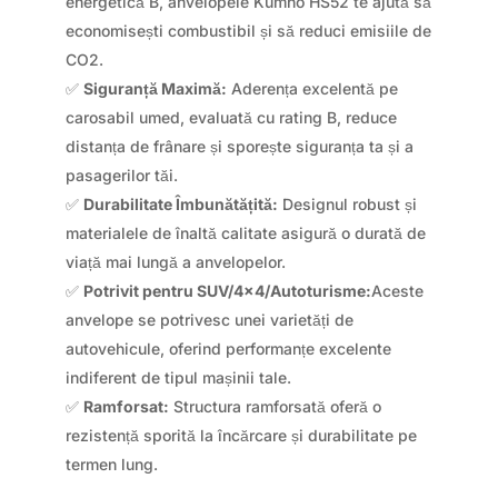
energetică B, anvelopele Kumho HS52 te ajută să
economisești combustibil și să reduci emisiile de
CO2.
✅
Siguranță Maximă:
Aderența excelentă pe
carosabil umed, evaluată cu rating B, reduce
distanța de frânare și sporește siguranța ta și a
pasagerilor tăi.
✅
Durabilitate Îmbunătățită:
Designul robust și
materialele de înaltă calitate asigură o durată de
viață mai lungă a anvelopelor.
✅
Potrivit pentru SUV/4×4/Autoturisme:
Aceste
anvelope se potrivesc unei varietăți de
autovehicule, oferind performanțe excelente
indiferent de tipul mașinii tale.
✅
Ramforsat:
Structura ramforsată oferă o
rezistență sporită la încărcare și durabilitate pe
termen lung.