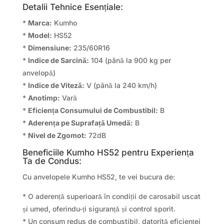
Detalii Tehnice Esențiale:
*
Marca:
Kumho
*
Model:
HS52
*
Dimensiune:
235/60R16
*
Indice de Sarcină:
104 (până la 900 kg per
anvelopă)
*
Indice de Viteză:
V (până la 240 km/h)
*
Anotimp:
Vară
*
Eficiența Consumului de Combustibil:
B
*
Aderența pe Suprafață Umedă:
B
*
Nivel de Zgomot:
72dB
Beneficiile Kumho HS52 pentru Experiența
Ta de Condus:
Cu anvelopele Kumho HS52, te vei bucura de:
* O aderență superioară în condiții de carosabil uscat
și umed, oferindu-ți siguranță și control sporit.
* Un consum redus de combustibil, datorită eficienței