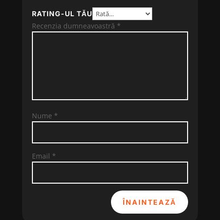
RATING-UL TĂU
Recenzia dumneavoastră
*
Nume
*
Email
*
ÎNAINTEAZĂ