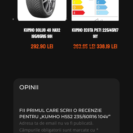
Kumho SOLUS 4S HA32
Kumho ECSTA PS71 225/45R17
195/65R15 91H
91Y
Prețul
Prețul
292.90
lei
363.65
lei
338.19
lei
inițial
curent
a
este:
fost:
338.19 l
363.65 lei.
OPINII
FII PRIMUL CARE SCRII O RECENZIE
PENTRU „KUMHO HS52 235/60R16 104V”
Adresa ta de email nu va fi publicată.
Câmpurile obligatorii sunt marcate cu
*