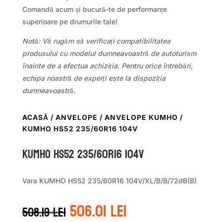
Comandă acum și bucură-te de performanțe
superioare pe drumurile tale!
Notă: Vă rugăm să verificați compatibilitatea
produsului cu modelul dumneavoastră de autoturism
înainte de a efectua achiziția. Pentru orice întrebări,
echipa noastră de experți este la dispoziția
dumneavoastră.
ACASĂ
/
ANVELOPE
/
ANVELOPE KUMHO
/
KUMHO HS52 235/60R16 104V
Kumho HS52 235/60R16 104V
Vara KUMHO HS52 235/60R16 104V/XL/B/B/72dB(B)
Prețul
Prețul
506.01
lei
508.19
lei
inițial
curent