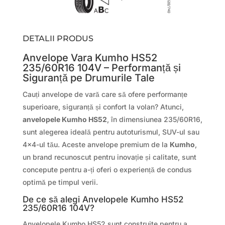
DETALII PRODUS
Anvelope Vara Kumho HS52
235/60R16 104V – Performanță și
Siguranță pe Drumurile Tale
Cauți anvelope de vară care să ofere performanțe
superioare, siguranță și confort la volan? Atunci,
anvelopele Kumho HS52
, în dimensiunea 235/60R16,
sunt alegerea ideală pentru autoturismul, SUV-ul sau
4×4-ul tău. Aceste anvelope premium de la
Kumho
,
un brand recunoscut pentru inovație și calitate, sunt
concepute pentru a-ți oferi o experiență de condus
optimă pe timpul verii.
De ce să alegi Anvelopele Kumho HS52
235/60R16 104V?
Anvelopele Kumho HS52 sunt construite pentru a