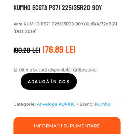
Kumho ECSTA PS71 225/35R20 90Y
Vara KUMHO PS71 225/35R20 90Y/XL/D/A/72dB(C)
[DOT 2019]
Prețul
Prețul
176.89
lei
190.20
lei
inițial
curent
a
este:
fost:
176.89 lei.
190.20 lei.
🚨 Ultima bucată disponibilă! Grăbește-te!
ADAUGĂ ÎN COȘ
Cantitate
Kumho
ECSTA
PS71
Categorie:
Anvelope KUMHO
Brand:
Kumho
225/35R20
90Y
INFORMAȚII SUPLIMENTARE