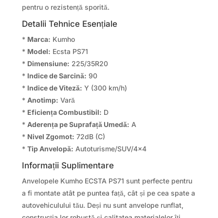
pentru o rezistență sporită.
Detalii Tehnice Esențiale
*
Marca:
Kumho
*
Model:
Ecsta PS71
*
Dimensiune:
225/35R20
*
Indice de Sarcină:
90
*
Indice de Viteză:
Y (300 km/h)
*
Anotimp:
Vară
*
Eficiența Combustibil:
D
*
Aderența pe Suprafață Umedă:
A
*
Nivel Zgomot:
72dB (C)
*
Tip Anvelopă:
Autoturisme/SUV/4×4
Informații Suplimentare
Anvelopele Kumho ECSTA PS71 sunt perfecte pentru
a fi montate atât pe puntea față, cât și pe cea spate a
autovehiculului tău. Deși nu sunt anvelope runflat,
construcția lor robustă și calitatea materialelor îți