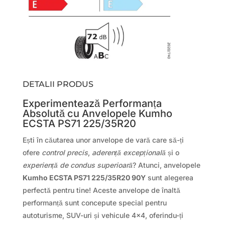
DETALII PRODUS
Experimentează Performanța
Absolută cu Anvelopele Kumho
ECSTA PS71 225/35R20
Ești în căutarea unor anvelope de vară care să-ți
ofere
control precis
,
aderență excepțională
și o
experiență de condus superioară
? Atunci, anvelopele
Kumho ECSTA PS71 225/35R20 90Y
sunt alegerea
perfectă pentru tine! Aceste anvelope de înaltă
performanță sunt concepute special pentru
autoturisme, SUV-uri și vehicule 4×4, oferindu-ți