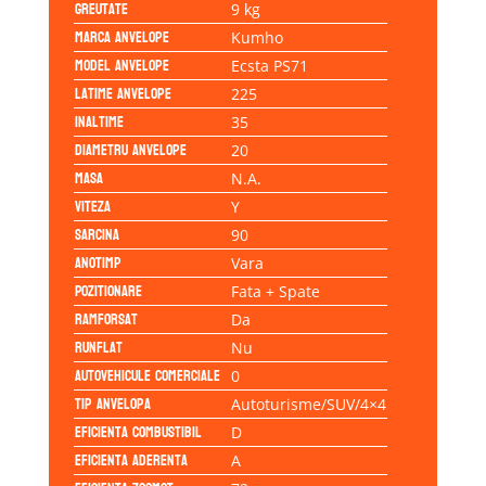
Greutate
9 kg
Marca anvelope
Kumho
Model anvelope
Ecsta PS71
Latime anvelope
225
Inaltime
35
Diametru anvelope
20
Masa
N.A.
Viteza
Y
Sarcina
90
Anotimp
Vara
Pozitionare
Fata + Spate
Ramforsat
Da
Runflat
Nu
Autovehicule comerciale
0
Tip anvelopa
Autoturisme/SUV/4×4
Eficienta Combustibil
D
Eficienta Aderenta
A