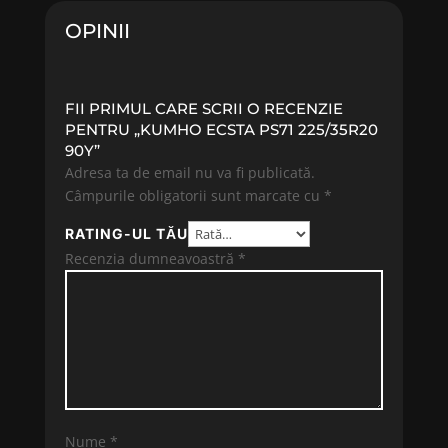
OPINII
FII PRIMUL CARE SCRII O RECENZIE
PENTRU „KUMHO ECSTA PS71 225/35R20
90Y”
Adresa ta de email nu va fi publicată.
Câmpurile obligatorii sunt marcate cu
*
RATING-UL TĂU
Recenzia dumneavoastră
*
Nume
*