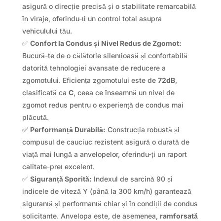
asigură o direcție precisă și o stabilitate remarcabilă
în viraje, oferindu-ți un control total asupra
vehiculului tău.
✅
Confort la Condus și Nivel Redus de Zgomot:
Bucură-te de o călătorie silențioasă și confortabilă
datorită tehnologiei avansate de reducere a
zgomotului. Eficiența zgomotului este de
72dB
,
clasificată ca
C
, ceea ce înseamnă un nivel de
zgomot redus pentru o experiență de condus mai
plăcută.
✅
Performanță Durabilă:
Construcția robustă și
compusul de cauciuc rezistent asigură o durată de
viață mai lungă a anvelopelor, oferindu-ți un raport
calitate-preț excelent.
✅
Siguranță Sporită:
Indexul de sarcină 90 și
indicele de viteză Y (până la 300 km/h) garantează
siguranță și performanță chiar și în condiții de condus
solicitante. Anvelopa este, de asemenea,
ramforsată