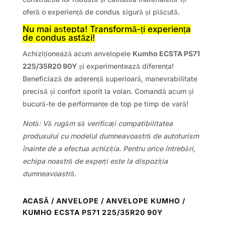
oferă o experiență de condus sigură și plăcută.
Nu mai aștepta! Transformă-ți experiența
de condus astăzi!
Achiziționează acum anvelopele
Kumho ECSTA PS71
225/35R20 90Y
și experimentează diferența!
Beneficiază de aderență superioară, manevrabilitate
precisă și confort sporit la volan. Comandă acum și
bucură-te de performanțe de top pe timp de vară!
Notă: Vă rugăm să verificați compatibilitatea
produsului cu modelul dumneavoastră de autoturism
înainte de a efectua achiziția. Pentru orice întrebări,
echipa noastră de experți este la dispoziția
dumneavoastră.
ACASĂ
/
ANVELOPE
/
ANVELOPE KUMHO
/
KUMHO ECSTA PS71 225/35R20 90Y