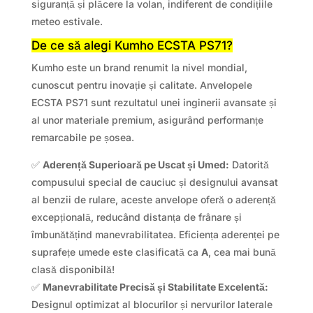
siguranță și plăcere la volan, indiferent de condițiile
meteo estivale.
De ce să alegi Kumho ECSTA PS71?
Kumho este un brand renumit la nivel mondial,
cunoscut pentru inovație și calitate. Anvelopele
ECSTA PS71 sunt rezultatul unei inginerii avansate și
al unor materiale premium, asigurând performanțe
remarcabile pe șosea.
✅
Aderență Superioară pe Uscat și Umed:
Datorită
compusului special de cauciuc și designului avansat
al benzii de rulare, aceste anvelope oferă o aderență
excepțională, reducând distanța de frânare și
îmbunătățind manevrabilitatea. Eficiența aderenței pe
suprafețe umede este clasificată ca
A
, cea mai bună
clasă disponibilă!
✅
Manevrabilitate Precisă și Stabilitate Excelentă:
Designul optimizat al blocurilor și nervurilor laterale