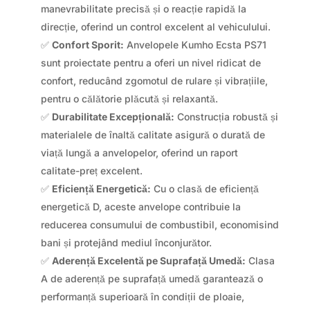
manevrabilitate precisă și o reacție rapidă la
direcție, oferind un control excelent al vehiculului.
✅
Confort Sporit:
Anvelopele Kumho Ecsta PS71
sunt proiectate pentru a oferi un nivel ridicat de
confort, reducând zgomotul de rulare și vibrațiile,
pentru o călătorie plăcută și relaxantă.
✅
Durabilitate Excepțională:
Construcția robustă și
materialele de înaltă calitate asigură o durată de
viață lungă a anvelopelor, oferind un raport
calitate-preț excelent.
✅
Eficiență Energetică:
Cu o clasă de eficiență
energetică D, aceste anvelope contribuie la
reducerea consumului de combustibil, economisind
bani și protejând mediul înconjurător.
✅
Aderență Excelentă pe Suprafață Umedă:
Clasa
A de aderență pe suprafață umedă garantează o
performanță superioară în condiții de ploaie,