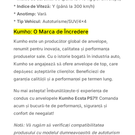
*
Indice de Viteză:
Y (până la 300 km/h)
*
Anotimp:
Vară
*
Tip Vehicul:
Autoturisme/SUV/4×4
Kumho: O Marca de Încredere
Kumho este un producător global de anvelope,
renumit pentru inovația, calitatea și performanța
produselor sale. Cu o istorie bogată în industria auto,
Kumho se angajează să ofere anvelope de top, care
depășesc așteptările clienților. Beneficiezi de
garanția calității și a performanței pe termen lung.
Nu mai astepta! Îmbunătățește-ți experiența de
condus cu anvelopele
Kumho Ecsta PS71
! Comanda
acum și bucură-te de performanță, siguranță și
confort de neegalat!
Notă: Vă rugăm să verificați compatibilitatea
produsului cu modelul dumneavoastră de autoturism