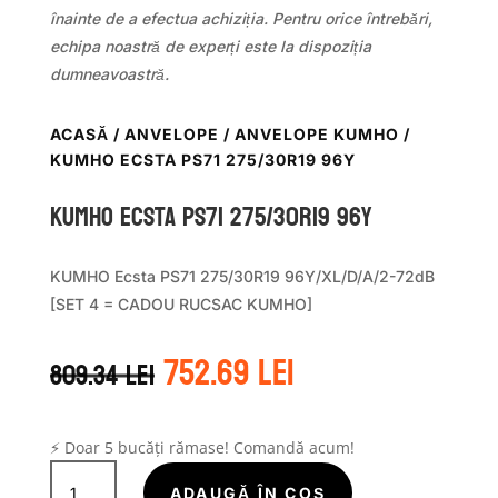
înainte de a efectua achiziția. Pentru orice întrebări,
echipa noastră de experți este la dispoziția
dumneavoastră.
ACASĂ
/
ANVELOPE
/
ANVELOPE KUMHO
/
KUMHO ECSTA PS71 275/30R19 96Y
Kumho ECSTA PS71 275/30R19 96Y
KUMHO Ecsta PS71 275/30R19 96Y/XL/D/A/2-72dB
[SET 4 = CADOU RUCSAC KUMHO]
Prețul
Prețul
752.69
lei
809.34
lei
inițial
curent
a
este:
fost:
752.69 lei.
809.34 lei.
⚡ Doar 5 bucăți rămase! Comandă acum!
Cantitate
Kumho
ADAUGĂ ÎN COȘ