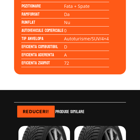
Pozitionare
Fata + Spate
Ramforsat
Da
Runflat
Nu
Autovehicule comerciale
0
Tip anvelopa
Autoturisme/SUV/4×4
Eficienta Combustibil
D
Eficienta Aderenta
A
Eficienta Zgomot
72
Produse similare
REDUCERI!
REDUCERI!
REDUCERI!
REDUCERI!