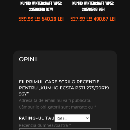
Kumho WINTERCRAFT WP52
Kumho WINTERCRAFT WP52
235/60R18 107V
205/65R16 95H
Prețul
Prețul
Prețul
Prețul
580.96
lei
540.29
lei
527.60
lei
490.67
lei
inițial
curent
inițial
curen
a
este:
a
este:
fost:
540.29 lei.
fost:
490.67 
580.96 lei.
527.60 lei.
OPINII
FII PRIMUL CARE SCRII O RECENZIE
PENTRU „KUMHO ECSTA PS71 275/30R19
96Y”
Adresa ta de email nu va fi publicată.
Câmpurile obligatorii sunt marcate cu
*
RATING-UL TĂU
Recenzia dumneavoastră
*