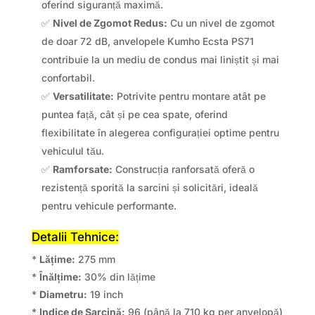
oferind siguranță maximă.
✅
Nivel de Zgomot Redus:
Cu un nivel de zgomot
de doar 72 dB, anvelopele Kumho Ecsta PS71
contribuie la un mediu de condus mai liniștit și mai
confortabil.
✅
Versatilitate:
Potrivite pentru montare atât pe
puntea față, cât și pe cea spate, oferind
flexibilitate în alegerea configurației optime pentru
vehiculul tău.
✅
Ramforsate:
Construcția ranforsată oferă o
rezistență sporită la sarcini și solicitări, ideală
pentru vehicule performante.
Detalii Tehnice:
*
Lățime:
275 mm
*
Înălțime:
30% din lățime
*
Diametru:
19 inch
*
Indice de Sarcină:
96 (până la 710 kg per anvelopă)