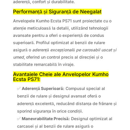
aderență, confort și durabilitate.
Performanță și Siguranță de Neegalat
Anvelopele Kumho Ecsta PS71 sunt proiectate cu o
atenție meticuloasă la detalii, utilizând tehnologii
avansate pentru a oferi o experiență de condus
superioară. Profilul optimizat al benzii de rulare
asigură o
aderență excepțională pe carosabil uscat și
umed
, oferind un control precis al direcției și o
stabilitate remarcabilă în viraje.
Avantajele Cheie ale Anvelopelor Kumho
Ecsta PS71:
✅
Aderență Superioară:
Compusul special al
benzii de rulare și designul avansat oferă o
aderență excelentă, reducând distanța de frânare și
sporind siguranța în orice condiții.
✅
Manevrabilitate Precisă:
Designul optimizat al
carcasei și al benzii de rulare asigură o