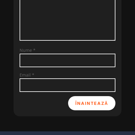
Nume
*
Email
*
ÎNAINTEAZĂ