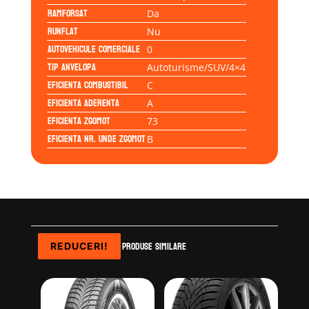
Ramforsat
Da
Runflat
Nu
Autovehicule comerciale
0
Tip anvelopa
Autoturisme/SUV/4×4
Eficienta Combustibil
C
Eficienta Aderenta
A
Eficienta Zgomot
73
Eficienta Nr. Unde Zgomot
B
Produse similare
REDUCERI!
REDUCERI!
REDUCERI!