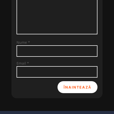
Nume
*
Email
*
ÎNAINTEAZĂ