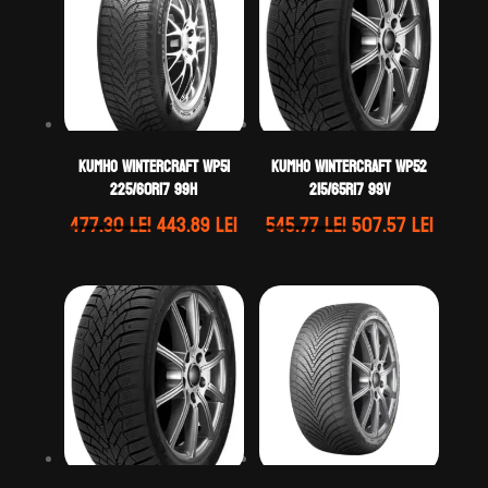
Kumho WINTERCRAFT WP51
Kumho WINTERCRAFT WP52
225/60R17 99H
215/65R17 99V
Prețul
Prețul
Prețul
Prețul
477.30
lei
443.89
lei
545.77
lei
507.57
lei
inițial
curent
inițial
curen
a
este:
a
este:
fost:
443.89 lei.
fost:
507.57 
477.30 lei.
545.77 lei.