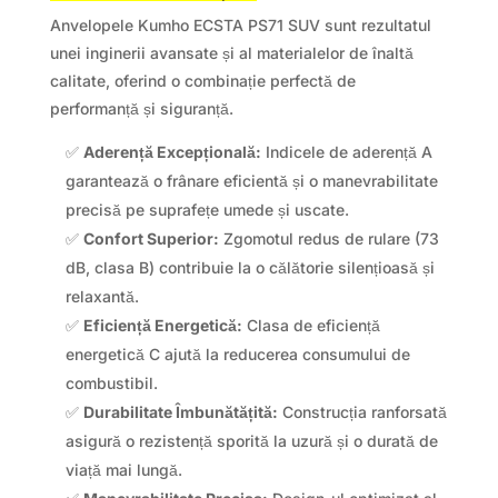
Anvelopele Kumho ECSTA PS71 SUV sunt rezultatul
unei inginerii avansate și al materialelor de înaltă
calitate, oferind o combinație perfectă de
performanță și siguranță.
✅
Aderență Excepțională:
Indicele de aderență A
garantează o frânare eficientă și o manevrabilitate
precisă pe suprafețe umede și uscate.
✅
Confort Superior:
Zgomotul redus de rulare (73
dB, clasa B) contribuie la o călătorie silențioasă și
relaxantă.
✅
Eficiență Energetică:
Clasa de eficiență
energetică C ajută la reducerea consumului de
combustibil.
✅
Durabilitate Îmbunătățită:
Construcția ranforsată
asigură o rezistență sporită la uzură și o durată de
viață mai lungă.