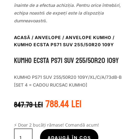
înainte de a efectua achiziția. Pentru orice întrebări,
echipa noastră de experți este la dispoziția
dumneavoastră.
ACASĂ
/
ANVELOPE
/
ANVELOPE KUMHO
/
KUMHO ECSTA PS71 SUV 255/50R20 109Y
Kumho ECSTA PS71 SUV 255/50R20 109Y
KUMHO PS71 SUV 255/50R20 109Y/XL/C/A/73dB-B
[SET 4 = CADOU RUCSAC KUMHO]
Prețul
Prețul
788.44
lei
847.79
lei
inițial
curent
a
este:
fost:
788.44 lei.
847.79 lei.
⚡ Doar 2 bucăți rămase! Comandă acum!
Cantitate
Kumho
ADAUGĂ ÎN COȘ