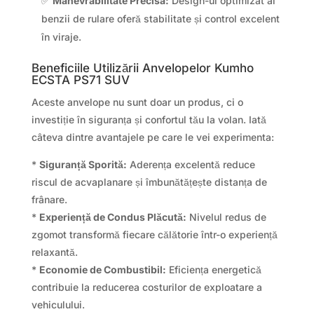
✅
Manevrabilitate Precisa:
Design-ul optimizat al
benzii de rulare oferă stabilitate și control excelent
în viraje.
Beneficiile Utilizării Anvelopelor Kumho
ECSTA PS71 SUV
Aceste anvelope nu sunt doar un produs, ci o
investiție în siguranța și confortul tău la volan. Iată
câteva dintre avantajele pe care le vei experimenta:
*
Siguranță Sporită:
Aderența excelentă reduce
riscul de acvaplanare și îmbunătățește distanța de
frânare.
*
Experiență de Condus Plăcută:
Nivelul redus de
zgomot transformă fiecare călătorie într-o experiență
relaxantă.
*
Economie de Combustibil:
Eficiența energetică
contribuie la reducerea costurilor de exploatare a
vehiculului.