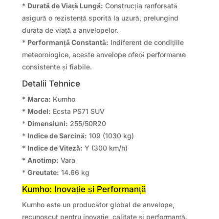
*
Durată de Viață Lungă:
Construcția ranforsată
asigură o rezistență sporită la uzură, prelungind
durata de viață a anvelopelor.
*
Performanță Constantă:
Indiferent de condițiile
meteorologice, aceste anvelope oferă performanțe
consistente și fiabile.
Detalii Tehnice
*
Marca:
Kumho
*
Model:
Ecsta PS71 SUV
*
Dimensiuni:
255/50R20
*
Indice de Sarcină:
109 (1030 kg)
*
Indice de Viteză:
Y (300 km/h)
*
Anotimp:
Vara
*
Greutate:
14.66 kg
Kumho: Inovație și Performanță
Kumho este un producător global de anvelope,
recunoscut pentru inovație, calitate și performanță.