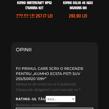
Kumho WINTERCRAFT WP52
Kumho SOLUS 4S HA32
175/65R14 82T
195/65R15 91H
Prețul
Prețul
270.53
lei
257.17
lei
292.90
lei
inițial
curent
a
este:
fost:
257.17 lei.
270.53 lei.
OPINII
FII PRIMUL CARE SCRII O RECENZIE
PENTRU „KUMHO ECSTA PS71 SUV
255/50R20 109Y”
Adresa ta de email nu va fi publicată.
Câmpurile obligatorii sunt marcate cu
*
RATING-UL TĂU
Recenzia dumneavoastră
*