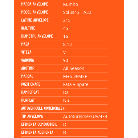
Marca anvelope
Kumho
Model anvelope
Solus4S HA32
Latime anvelope
215
Inaltime
45
Diametru anvelope
16
Masa
8.13
Viteza
V
Sarcina
90
Anotimp
All Season
Marcaj
M+S 3PMSF
Pozitionare
Fata + Spate
Ramforsat
Da
Runflat
Nu
Autovehicule comerciale
0
Tip anvelopa
Autoturisme/SUV/4×4
Eficienta Combustibil
D
Eficienta Aderenta
B