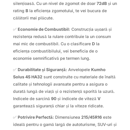
silențioasă. Cu un nivel de zgomot de doar
72dB
și un
rating
B
la eficiența zgomotului, te vei bucura de
călătorii mai plăcute.
✅
Economie de Combustibil:
Construcția ușoară și
rezistența redusă la rulare contribuie la un consum
mai mic de combustibil. Cu o clasificare
D
la
eficiența combustibilului, vei beneficia de o
economie semnificativă pe termen lung.
✅
Durabilitate și Siguranță:
Anvelopele
Kumho
Solus 4S HA32
sunt construite cu materiale de înaltă
calitate și tehnologii avansate pentru a asigura o
durată lungă de viață și o rezistență sporită la uzură.
Indicele de sarcină
90
și indicele de viteză
V
garantează siguranță chiar și la viteze ridicate.
✅
Potrivire Perfectă:
Dimensiunea
215/45R16
este
ideală pentru o gamă largă de autoturisme, SUV-uri și