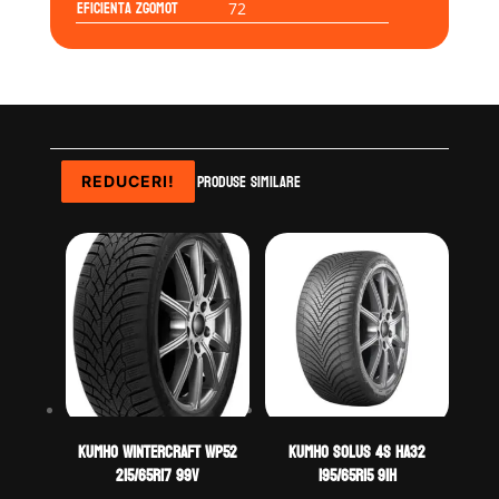
Eficienta Zgomot
72
Produse similare
REDUCERI!
REDUCERI!
REDUCERI!
Kumho WINTERCRAFT WP52
Kumho SOLUS 4S HA32
215/65R17 99V
195/65R15 91H