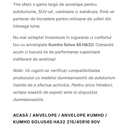
Tire oferă o gamă largă de anvelope pentru
autoturisme, SUV-uri, camioane și autobuze, fiind un
partener de încredere pentru milioane de șoferi din
întreaga lume.
Nu mai astepta! Investește în siguranța și confortul
tău cu anvelopele
Kumho Solus 4S HA32
! Comandă
acum și bucură-te de performanțe superioare
indiferent de anotimp!
Notă: Vă rugăm să verificați compatibilitatea
produsului cu modelul dumneavoastră de autoturism
înainte de a efectua achiziția. Pentru orice întrebări,
echipa noastră de experți este la dispoziția
dumneavoastră.
ACASĂ
/
ANVELOPE
/
ANVELOPE KUMHO
/
KUMHO SOLUS4S HA32 215/45R16 90V