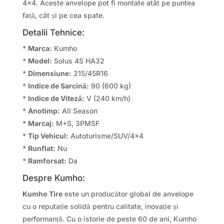
4×4. Aceste anvelope pot fi montate atât pe puntea
față, cât și pe cea spate.
Detalii Tehnice:
*
Marca:
Kumho
*
Model:
Solus 4S HA32
*
Dimensiune:
215/45R16
*
Indice de Sarcină:
90 (600 kg)
*
Indice de Viteză:
V (240 km/h)
*
Anotimp:
All Season
*
Marcaj:
M+S, 3PMSF
*
Tip Vehicul:
Autoturisme/SUV/4×4
*
Runflat:
Nu
*
Ramforsat:
Da
Despre Kumho:
Kumho Tire
este un producător global de anvelope
cu o reputație solidă pentru calitate, inovație și
performanță. Cu o istorie de peste 60 de ani, Kumho