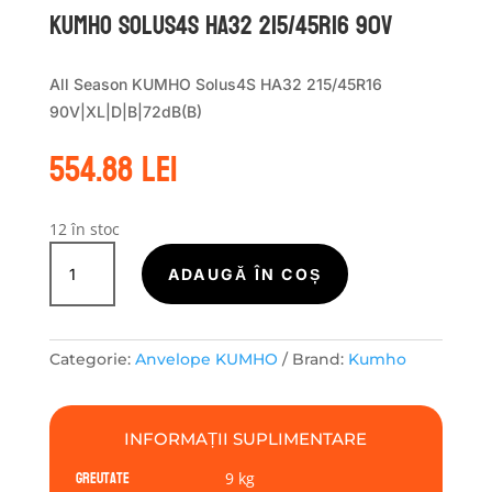
Kumho SOLUS4S HA32 215/45R16 90V
All Season KUMHO Solus4S HA32 215/45R16
90V|XL|D|B|72dB(B)
554.88
lei
12 în stoc
Cantitate
Kumho
ADAUGĂ ÎN COȘ
SOLUS4S
HA32
215/45R16
Categorie:
Anvelope KUMHO
Brand:
Kumho
90V
INFORMAȚII SUPLIMENTARE
Greutate
9 kg