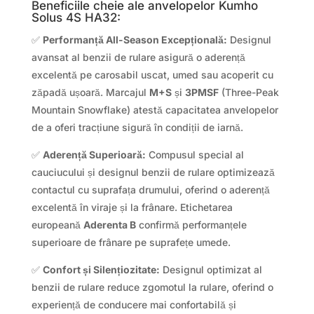
Beneficiile cheie ale anvelopelor Kumho
Solus 4S HA32:
✅
Performanță All-Season Excepțională:
Designul
avansat al benzii de rulare asigură o aderență
excelentă pe carosabil uscat, umed sau acoperit cu
zăpadă ușoară. Marcajul
M+S
și
3PMSF
(Three-Peak
Mountain Snowflake) atestă capacitatea anvelopelor
de a oferi tracțiune sigură în condiții de iarnă.
✅
Aderență Superioară:
Compusul special al
cauciucului și designul benzii de rulare optimizează
contactul cu suprafața drumului, oferind o aderență
excelentă în viraje și la frânare. Etichetarea
europeană
Aderenta B
confirmă performanțele
superioare de frânare pe suprafețe umede.
✅
Confort și Silențiozitate:
Designul optimizat al
benzii de rulare reduce zgomotul la rulare, oferind o
experiență de conducere mai confortabilă și