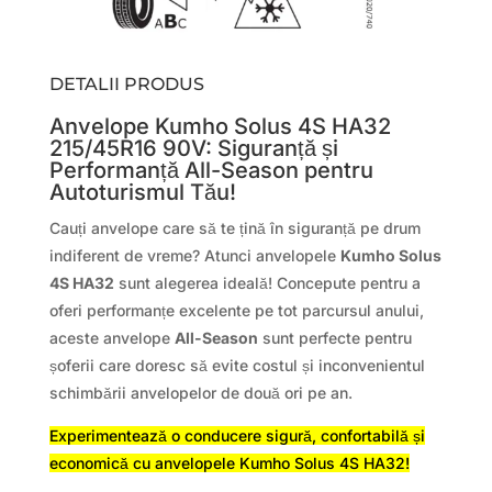
DETALII PRODUS
Anvelope Kumho Solus 4S HA32
215/45R16 90V: Siguranță și
Performanță All-Season pentru
Autoturismul Tău!
Cauți anvelope care să te țină în siguranță pe drum
indiferent de vreme? Atunci anvelopele
Kumho Solus
4S HA32
sunt alegerea ideală! Concepute pentru a
oferi performanțe excelente pe tot parcursul anului,
aceste anvelope
All-Season
sunt perfecte pentru
șoferii care doresc să evite costul și inconvenientul
schimbării anvelopelor de două ori pe an.
Experimentează o conducere sigură, confortabilă și
economică cu anvelopele Kumho Solus 4S HA32!