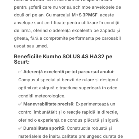
pentru șoferii care nu vor să schimbe anvelopele de
două ori pe an. Cu marcajul
M+S 3PMSF
, aceste
anvelope sunt certificate pentru utilizare în condiții
de iarnă, oferind o aderență excelentă pe zăpadă și
gheață, fără a compromite performanța pe carosabil
uscat sau umed.
Beneficiile Kumho SOLUS 4S HA32 pe
Scurt:
✅
Aderență excelentă pe tot parcursul anului
:
Compusul special al benzii de rulare și designul
optimizat asigură o tracțiune superioară în orice
condiții meteorologice.
✅
Manevrabilitate precisă
: Experimentează un
control îmbunătățit și o reacție rapidă la direcție,
oferind o experiență de condus plăcută și sigură.
✅
Durabilitate sporită
: Construcția robustă și
materialele de înaltă calitate prelungesc durata de