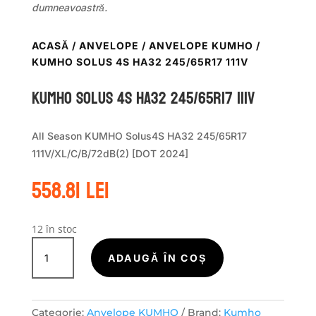
dumneavoastră.
ACASĂ
/
ANVELOPE
/
ANVELOPE KUMHO
/
KUMHO SOLUS 4S HA32 245/65R17 111V
Kumho SOLUS 4S HA32 245/65R17 111V
All Season KUMHO Solus4S HA32 245/65R17
111V/XL/C/B/72dB(2) [DOT 2024]
558.81
lei
12 în stoc
Cantitate
Kumho
ADAUGĂ ÎN COȘ
SOLUS
4S
HA32
Categorie:
Anvelope KUMHO
Brand:
Kumho