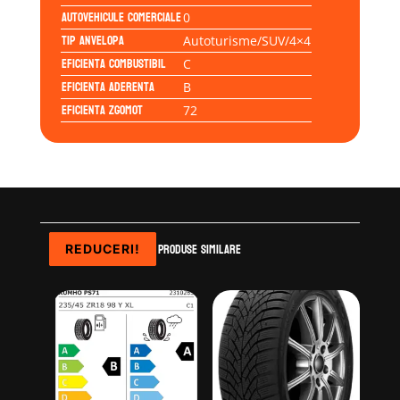
Autovehicule comerciale
0
Tip anvelopa
Autoturisme/SUV/4×4
Eficienta Combustibil
C
Eficienta Aderenta
B
Eficienta Zgomot
72
Produse similare
REDUCERI!
REDUCERI!
REDUCERI!
REDUCERI!