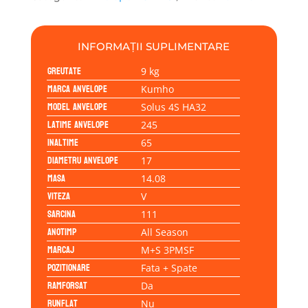
245/65R17
111V
INFORMAȚII SUPLIMENTARE
Greutate
9 kg
Marca anvelope
Kumho
Model anvelope
Solus 4S HA32
Latime anvelope
245
Inaltime
65
Diametru anvelope
17
Masa
14.08
Viteza
V
Sarcina
111
Anotimp
All Season
Marcaj
M+S 3PMSF
Pozitionare
Fata + Spate
Ramforsat
Da
Runflat
Nu