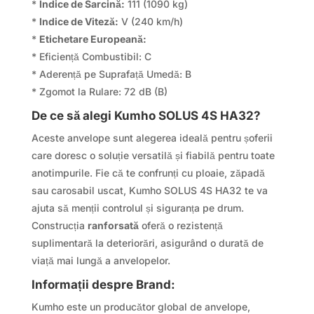
*
Indice de Sarcină:
111 (1090 kg)
*
Indice de Viteză:
V (240 km/h)
*
Etichetare Europeană:
* Eficiență Combustibil: C
* Aderență pe Suprafață Umedă: B
* Zgomot la Rulare: 72 dB (B)
De ce să alegi Kumho SOLUS 4S HA32?
Aceste anvelope sunt alegerea ideală pentru șoferii
care doresc o soluție versatilă și fiabilă pentru toate
anotimpurile. Fie că te confrunți cu ploaie, zăpadă
sau carosabil uscat, Kumho SOLUS 4S HA32 te va
ajuta să menții controlul și siguranța pe drum.
Construcția
ranforsată
oferă o rezistență
suplimentară la deteriorări, asigurând o durată de
viață mai lungă a anvelopelor.
Informații despre Brand:
Kumho este un producător global de anvelope,