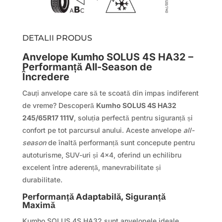
DETALII PRODUS
Anvelope Kumho SOLUS 4S HA32 –
Performanță All-Season de
Încredere
Cauți anvelope care să te scoată din impas indiferent
de vreme? Descoperă
Kumho SOLUS 4S HA32
245/65R17 111V
, soluția perfectă pentru siguranță și
confort pe tot parcursul anului. Aceste anvelope
all-
season
de înaltă performanță sunt concepute pentru
autoturisme, SUV-uri și 4×4, oferind un echilibru
excelent între aderență, manevrabilitate și
durabilitate.
Performanță Adaptabilă, Siguranță
Maximă
Kumho SOLUS 4S HA32 sunt anvelopele ideale