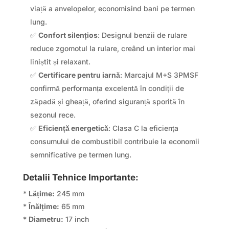
viață a anvelopelor, economisind bani pe termen
lung.
✅
Confort silențios
: Designul benzii de rulare
reduce zgomotul la rulare, creând un interior mai
liniștit și relaxant.
✅
Certificare pentru iarnă
: Marcajul M+S 3PMSF
confirmă performanța excelentă în condiții de
zăpadă și gheață, oferind siguranță sporită în
sezonul rece.
✅
Eficiență energetică
: Clasa C la eficiența
consumului de combustibil contribuie la economii
semnificative pe termen lung.
Detalii Tehnice Importante:
*
Lățime:
245 mm
*
Înălțime:
65 mm
*
Diametru:
17 inch