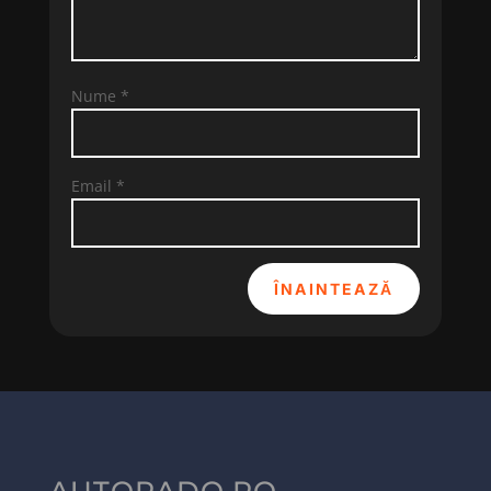
Nume
*
Email
*
ÎNAINTEAZĂ