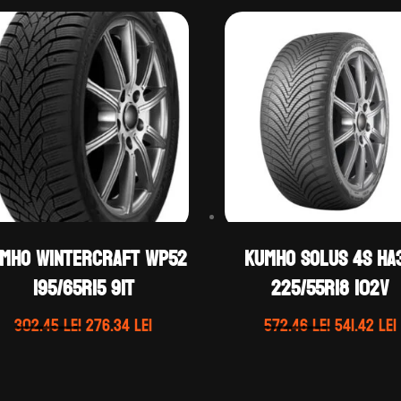
mho WINTERCRAFT WP52
Kumho SOLUS 4S HA
195/65R15 91T
225/55R18 102V
Prețul
Prețul
Prețul
302.45
lei
276.34
lei
572.46
lei
541.42
lei
inițial
curent
inițial
a
este:
a
fost:
276.34 lei.
fost: