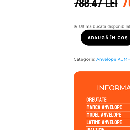
7
i
788.47
lei
a
f
7
🚨 Ultima bucată disponibilă
Cantitate
ADAUGĂ ÎN COȘ
Kumho
WINTERCRAFT
WS71
Categorie:
Anvelope KUM
225/50R18
99V
INFORMA
Greutate
Marca anvelope
Model anvelope
Latime anvelope