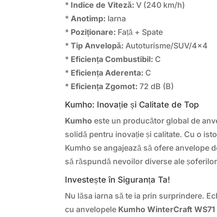
*
Indice de Viteză:
V (240 km/h)
*
Anotimp:
Iarna
*
Poziționare:
Față + Spate
*
Tip Anvelopă:
Autoturisme/SUV/4×4
*
Eficiența Combustibil:
C
*
Eficiența Aderenta:
C
*
Eficiența Zgomot:
72 dB (B)
Kumho: Inovație și Calitate de Top
Kumho
este un producător global de anve
solidă pentru inovație și calitate. Cu o ist
Kumho se angajează să ofere anvelope de
să răspundă nevoilor diverse ale șoferilor
Investește în Siguranța Ta!
Nu lăsa iarna să te ia prin surprindere. E
cu anvelopele
Kumho WinterCraft WS71