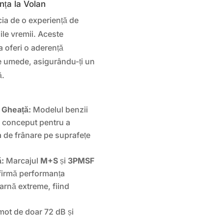
nța la Volan
cia de o experiență de
ile vremii. Aceste
a oferi o aderență
e umede, asigurându-ți un
ă.
 Gheață:
Modelul benzii
l conceput pentru a
a de frânare pe suprafețe
ă:
Marcajul
M+S
și
3PMSF
firmă performanța
iarnă extreme, fiind
ot de doar 72 dB și