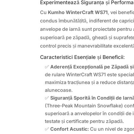
Experimentează Siguranța și Performa
Cu
Kumho WinterCraft WS71
, vei benefi
condus îmbunătățită, indiferent de caprici
anvelope de iarnă sunt proiectate pentru 
superioară pe zăpadă, gheață și suprafeț
control precis și manevrabilitate excelent
Caracteristici Esențiale și Beneficii:
✅
Aderență Excepțională pe Zăpadă și
de rulare WinterCraft WS71 este specia
maximiza tracțiunea și a reduce distanț
alunecoase.
✅
Siguranță Sporită în Condiții de Iarn
(Three-Peak Mountain Snowflake) con
superioară a anvelopelor în condiții de 
testate și certificate pentru zăpadă.
✅
Confort Acustic:
Cu un nivel de zgom