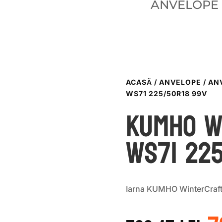
ANVELOPE
ACASĂ
/
ANVELOPE
/
AN
WS71 225/50R18 99V
Kumho W
WS71 225
Iarna KUMHO WinterCraf
P