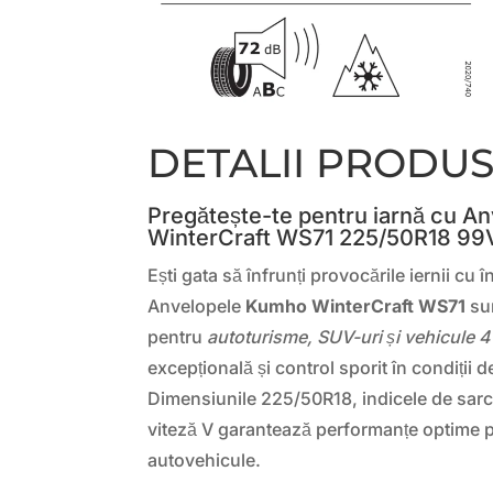
DETALII PRODU
Pregătește-te pentru iarnă cu 
WinterCraft WS71 225/50R18 99
Ești gata să înfrunți provocările iernii cu 
Anvelopele
Kumho WinterCraft WS71
sun
pentru
autoturisme, SUV-uri și vehicule 
excepțională și control sporit în condiții de
Dimensiunile 225/50R18, indicele de sarci
viteză V garantează performanțe optime 
autovehicule.