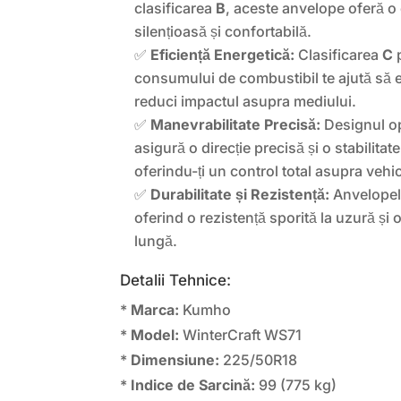
clasificarea
B
, aceste anvelope oferă o
silențioasă și confortabilă.
✅
Eficiență Energetică:
Clasificarea
C
p
consumului de combustibil te ajută să 
reduci impactul asupra mediului.
✅
Manevrabilitate Precisă:
Designul op
asigură o direcție precisă și o stabilitate
oferindu-ți un control total asupra vehic
✅
Durabilitate și Rezistență:
Anvelopel
oferind o rezistență sporită la uzură și 
lungă.
Detalii Tehnice:
*
Marca:
Kumho
*
Model:
WinterCraft WS71
*
Dimensiune:
225/50R18
*
Indice de Sarcină:
99 (775 kg)