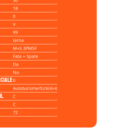
50
18
0
V
99
Iarna
M+S 3PMSF
Fata + Spate
Da
Nu
ciale
0
Autoturisme/SUV/4×4
il
C
C
72