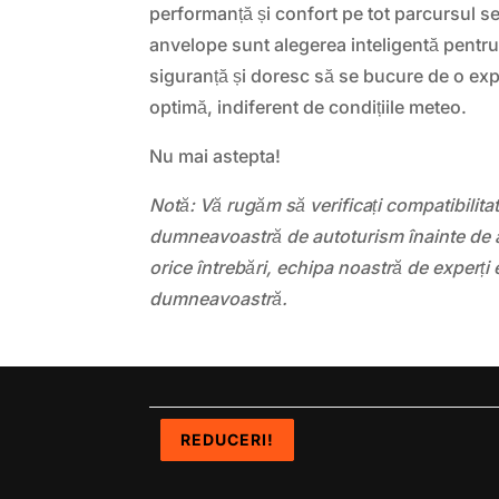
performanță și confort pe tot parcursul s
anvelope sunt alegerea inteligentă pentru 
siguranță și doresc să se bucure de o ex
optimă, indiferent de condițiile meteo.
Nu mai astepta!
Notă: Vă rugăm să verificați compatibilit
dumneavoastră de autoturism înainte de a
orice întrebări, echipa noastră de experți 
dumneavoastră.
REDUCERI!
REDUCERI!
REDUCERI!
REDUCERI!