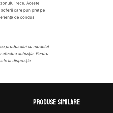
ezonului rece. Aceste
șoferii care pun preț pe
periență de condus
atea produsului cu modelul
 efectua achiziția. Pentru
este la dispoziția
Produse similare