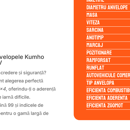
Inaltime
Diametru anvelope
Masa
Viteza
Sarcina
Anotimp
S
Marcaj
Pozitionare
Anvelopele Kumho
Ramforsat
V
Runflat
încredere și siguranță?
Autovehicule comer
Tip anvelopa
t alegerea perfectă
Eficienta Combustib
4×4
, oferindu-ți o aderență
Eficienta Aderenta
 iarnă dificile.
Eficienta Zgomot
nă 99 și indicele de
pentru o gamă largă de