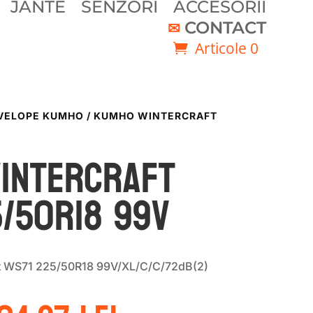
JANTE
SENZORI
ACCESORII
CONTACT
Articole 0
VELOPE KUMHO
/ KUMHO WINTERCRAFT
INTERCRAFT
/50R18 99V
t WS71 225/50R18 99V/XL/C/C/72dB(2)
rețul
Prețul