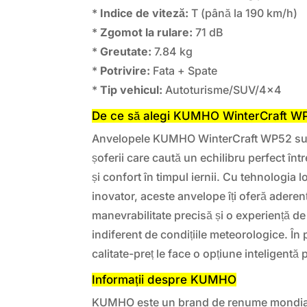
*
Indice de viteză:
T (până la 190 km/h)
*
Zgomot la rulare:
71 dB
*
Greutate:
7.84 kg
*
Potrivire:
Fata + Spate
*
Tip vehicul:
Autoturisme/SUV/4×4
De ce să alegi KUMHO WinterCraft W
Anvelopele KUMHO WinterCraft WP52 sunt
șoferii care caută un echilibru perfect în
și confort în timpul iernii. Cu tehnologia 
inovator, aceste anvelope îți oferă aderen
manevrabilitate precisă și o experiență d
indiferent de condițiile meteorologice. În 
calitate-preț le face o opțiune inteligentă
Informații despre KUMHO
KUMHO este un brand de renume mondial