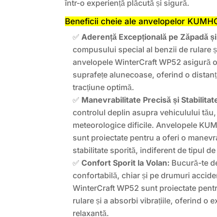
într-o experiență plăcută și sigură.
Beneficii cheie ale anvelopelor KUMH
✅
Aderență Excepțională pe Zăpadă și
compusului special al benzii de rulare ș
anvelopele WinterCraft WP52 asigură o
suprafețe alunecoase, oferind o distanț
tracțiune optimă.
✅
Manevrabilitate Precisă și Stabilitat
controlul deplin asupra vehiculului tău, c
meteorologice dificile. Anvelopele K
sunt proiectate pentru a oferi o manevra
stabilitate sporită, indiferent de tipul d
✅
Confort Sporit la Volan:
Bucură-te de 
confortabilă, chiar și pe drumuri accid
WinterCraft WP52 sunt proiectate pent
rulare și a absorbi vibrațiile, oferind o
relaxantă.