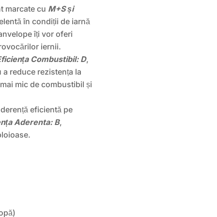
t marcate cu
M+S și
elentă în condiții de iarnă
nvelope îți vor oferi
ovocărilor iernii.
Eficiența Combustibil: D
,
a reduce rezistența la
 mai mic de combustibil și
derență eficientă pe
ența Aderenta: B
,
ploioase.
opă)