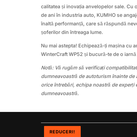
calitatea și inovația anvelopelor sale. Cu
de ani în industria auto, KUMHO se anga
înaltă performanță, care să răspundă nevo
șoferilor din întreaga lume.
Nu mai astepta! Echipează-ți mașina cu
WinterCraft WP52 și bucură-te de o iarnă si
Notă: Vă rugăm să verificați compatibilit
dumneavoastră de autoturism înainte de a
orice întrebări, echipa noastră de experți 
dumneavoastră.
REDUCERI!
REDUCERI!
REDUCERI!
REDUCERI!