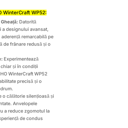
O WinterCraft WP52:
 Gheață:
Datorită
i a designului avansat,
 aderență remarcabilă pe
ă de frânare redusă și o
e:
Experimentează
hiar și în condiții
UMHO WinterCraft WP52
bilitate precisă și o
e drum.
o călătorie silențioasă și
entate. Anvelopele
ru a reduce zgomotul la
 experiență de condus