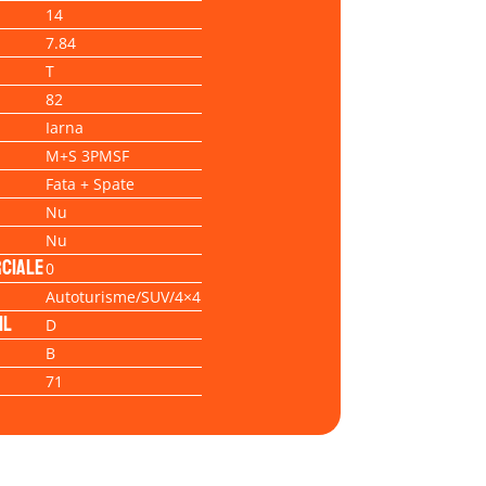
14
7.84
T
82
Iarna
M+S 3PMSF
Fata + Spate
Nu
Nu
ciale
0
Autoturisme/SUV/4×4
il
D
B
71