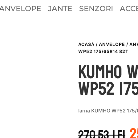
ANVELOPE
JANTE
SENZORI
ACCE
ACASĂ
/
ANVELOPE
/
AN
WP52 175/65R14 82T
Kumho W
WP52 175
Iarna KUMHO WP52 175/6
P
2
i
270.53
lei