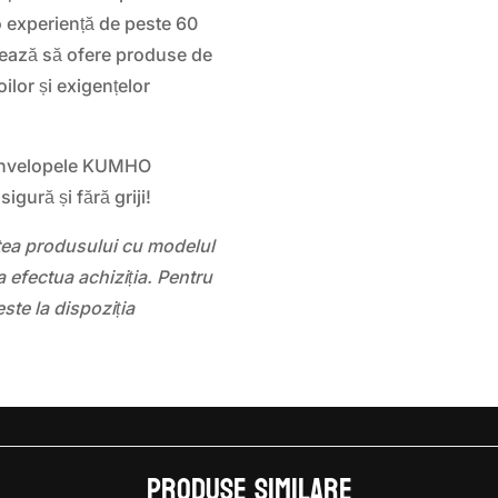
 o experiență de peste 60
jează să ofere produse de
ilor și exigențelor
 anvelopele KUMHO
gură și fără griji!
atea produsului cu modelul
 efectua achiziția. Pentru
este la dispoziția
Produse similare