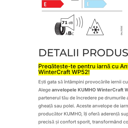
DETALII PRODU
Pregătește-te pentru iarnă cu 
WinterCraft WP52!
Ești gata să întâmpini provocările iernii c
Alege
anvelopele KUMHO WinterCraft 
partenerul tău de încredere pe drumurile
gheață sau polei. Aceste anvelope de iarn
producător KUMHO, îți oferă aderență sup
precisă și confort sporit, transformând c