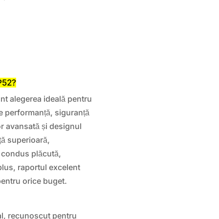
P52?
 alegerea ideală pentru
tre performanță, siguranță
lor avansată și designul
ță superioară,
e condus plăcută,
plus, raportul excelent
 pentru orice buget.
, recunoscut pentru