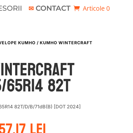
SORII
CONTACT
Articole 0
VELOPE KUMHO
/ KUMHO WINTERCRAFT
INTERCRAFT
/65R14 82T
5R14 82T/D/B/71dB(B) [DOT 2024]
rețul
Prețul
57.17
lei
nițial
curent