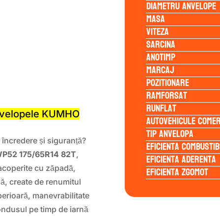
Diametru anvelope
Masa
Viteza
Sarcina
Anotimp
Marcaj
Pozitionare
S
Ramforsat
Runflat
Anvelopele KUMHO
Autovehicule comer
Tip anvelopa
u încredere și siguranță?
Eficienta Combustib
WP52 175/65R14 82T
,
Eficienta Aderenta
 acoperite cu zăpadă,
Eficienta Zgomot
ă, create de renumitul
erioară, manevrabilitate
ondusul pe timp de iarnă