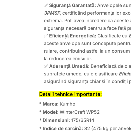
✅
Siguranță Garantată:
Anvelopele sun
3PMSF
, certificând performanța lor exc
extremă. Poți avea încredere că aceste a
siguranța necesară pentru a face față pr
✅
Eficiență Energetică:
Clasificate cu
aceste anvelope sunt concepute pentru 
rulare, contribuind astfel la un consum
la reducerea emisiilor.
✅
Aderență Umedă:
Beneficiază de o a
suprafețe umede, cu o clasificare
Efici
asigurând siguranța chiar și în condiții 
Detalii tehnice importante:
*
Marca:
Kumho
*
Model:
WinterCraft WP52
*
Dimensiuni:
175/65R14
*
Indice de sarcină:
82 (475 kg per anvel