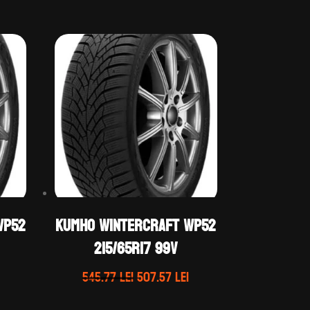
WP52
Kumho WINTERCRAFT WP52
215/65R17 99V
Prețul
Prețul
Prețul
545.77
lei
507.57
lei
curent
inițial
curent