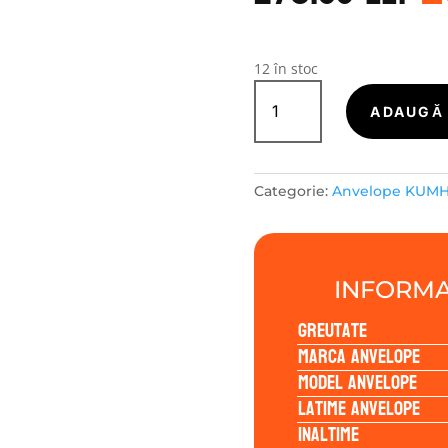
a
f
2
12 în stoc
Cantitate
Kumho
ADAUGĂ 
WINTERCRAFT
WP52
175/65R14
Categorie:
Anvelope KUM
82T
INFORMA
Greutate
Marca anvelope
Model anvelope
Latime anvelope
Inaltime