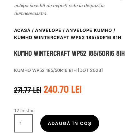
echipa noastră de experți este la dispoziția
dumneavoastră.
ACASĂ
/
ANVELOPE
/
ANVELOPE KUMHO
/
KUMHO WINTERCRAFT WP52 185/50R16 81H
Kumho WINTERCRAFT WP52 185/50R16 81H
KUMHO WP52 185/50R16 81H [DOT 2023]
Prețul
Prețul
240.70
lei
271.77
lei
inițial
curent
a
este:
fost:
240.70 lei.
271.77 lei.
12 în stoc
Cantitate
Kumho
ADAUGĂ ÎN COȘ
WINTERCRAFT
WP52