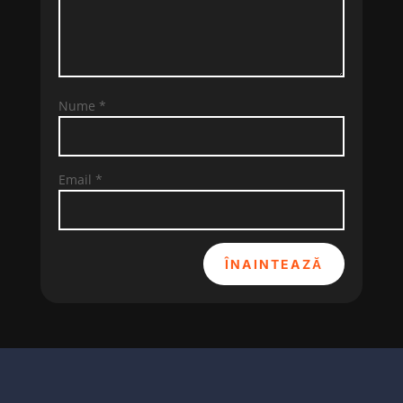
Nume
*
Email
*
ÎNAINTEAZĂ