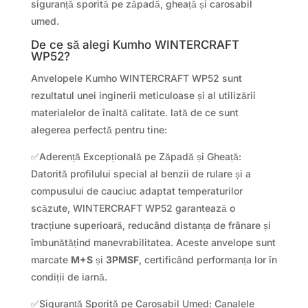
siguranță sporită pe zăpadă, gheață și carosabil
umed.
De ce să alegi Kumho WINTERCRAFT
WP52?
Anvelopele Kumho WINTERCRAFT WP52 sunt
rezultatul unei inginerii meticuloase și al utilizării
materialelor de înaltă calitate. Iată de ce sunt
alegerea perfectă pentru tine:
✅Aderență Excepțională pe Zăpadă și Gheață:
Datorită profilului special al benzii de rulare și a
compusului de cauciuc adaptat temperaturilor
scăzute, WINTERCRAFT WP52 garantează o
tracțiune superioară, reducând distanța de frânare și
îmbunătățind manevrabilitatea. Aceste anvelope sunt
marcate
M+S
și
3PMSF
, certificând performanța lor în
condiții de iarnă.
✅Siguranță Sporită pe Carosabil Umed: Canalele