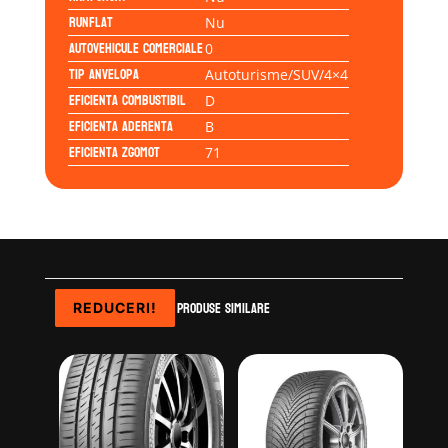
Runflat
Nu
Autovehicule comerciale
0
Tip anvelopa
Autoturisme/SUV/4×4
Eficienta Combustibil
D
Eficienta Aderenta
B
Eficienta Zgomot
71
Produse similare
REDUCERI!
REDUCERI!
REDUCERI!
REDUCERI!