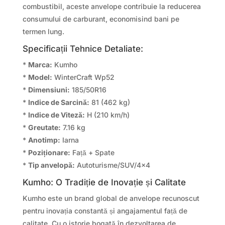
combustibil, aceste anvelope contribuie la reducerea
consumului de carburant, economisind bani pe
termen lung.
Specificații Tehnice Detaliate:
*
Marca:
Kumho
*
Model:
WinterCraft Wp52
*
Dimensiuni:
185/50R16
*
Indice de Sarcină:
81 (462 kg)
*
Indice de Viteză:
H (210 km/h)
*
Greutate:
7.16 kg
*
Anotimp:
Iarna
*
Poziționare:
Față + Spate
*
Tip anvelopă:
Autoturisme/SUV/4×4
Kumho: O Tradiție de Inovație și Calitate
Kumho este un brand global de anvelope recunoscut
pentru inovația constantă și angajamentul față de
calitate. Cu o istorie bogată în dezvoltarea de