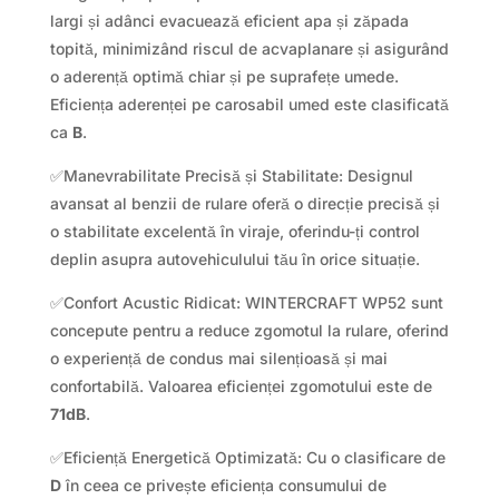
largi și adânci evacuează eficient apa și zăpada
topită, minimizând riscul de acvaplanare și asigurând
o aderență optimă chiar și pe suprafețe umede.
Eficiența aderenței pe carosabil umed este clasificată
ca
B
.
✅Manevrabilitate Precisă și Stabilitate: Designul
avansat al benzii de rulare oferă o direcție precisă și
o stabilitate excelentă în viraje, oferindu-ți control
deplin asupra autovehiculului tău în orice situație.
✅Confort Acustic Ridicat: WINTERCRAFT WP52 sunt
concepute pentru a reduce zgomotul la rulare, oferind
o experiență de condus mai silențioasă și mai
confortabilă. Valoarea eficienței zgomotului este de
71dB
.
✅Eficiență Energetică Optimizată: Cu o clasificare de
D
în ceea ce privește eficiența consumului de