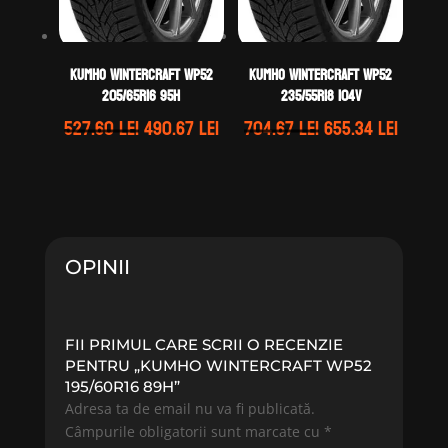
Kumho WINTERCRAFT WP52
Kumho WINTERCRAFT WP52
205/65R16 95H
235/55R18 104V
Prețul
Prețul
Prețul
Prețul
527.60
lei
490.67
lei
704.67
lei
655.34
lei
inițial
curent
inițial
curen
a
este:
a
este:
fost:
490.67 lei.
fost:
655.34 
527.60 lei.
704.67 lei.
OPINII
FII PRIMUL CARE SCRII O RECENZIE
PENTRU „KUMHO WINTERCRAFT WP52
195/60R16 89H”
Adresa ta de email nu va fi publicată.
Câmpurile obligatorii sunt marcate cu
*