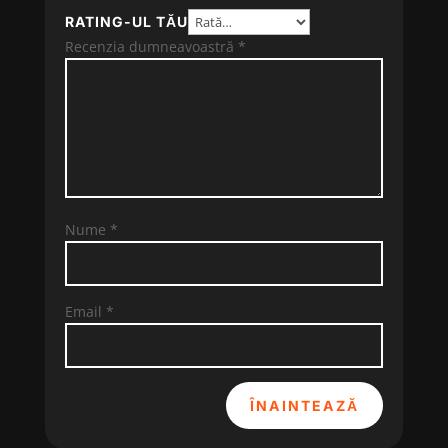
RATING-UL TĂU
Recenzia dumneavoastră
*
Nume
*
Email
*
ÎNAINTEAZĂ