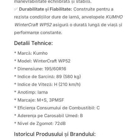
manevrabilitate echilibrată și stabilă.
✅
Durabilitate și Fiabilitate:
Construite pentru a
rezista condițiilor dure de iarnă, anvelopele
KUMHO
WinterCraft WP52
asigură o durată lungă de viață și
performanțe constante.
Detalii Tehnice:
* Marcă: Kumho
* Model: WinterCraft WP52
* Dimensiune: 195/60R16
* Indice de Sarcină: 89 (580 kg)
* Indice de Viteză: H (210 km/h)
* Anotimp: Iarna
* Marcaje: M+S, 3PMSF
* Eficiența Consumului de Combustibil: C
* Aderența pe Carosabil Umed: B
* Nivel de Zgomot: 72dB
Istoricul Produsului și Brandului: