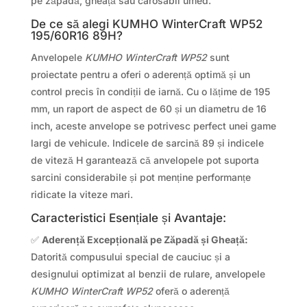
pe zăpadă, gheață sau carosabil umed.
De ce să alegi KUMHO WinterCraft WP52
195/60R16 89H?
Anvelopele
KUMHO WinterCraft WP52
sunt
proiectate pentru a oferi o aderență optimă și un
control precis în condiții de iarnă. Cu o lățime de 195
mm, un raport de aspect de 60 și un diametru de 16
inch, aceste anvelope se potrivesc perfect unei game
largi de vehicule. Indicele de sarcină 89 și indicele
de viteză H garantează că anvelopele pot suporta
sarcini considerabile și pot menține performanțe
ridicate la viteze mari.
Caracteristici Esențiale și Avantaje:
✅
Aderență Excepțională pe Zăpadă și Gheață:
Datorită compusului special de cauciuc și a
designului optimizat al benzii de rulare, anvelopele
KUMHO WinterCraft WP52
oferă o aderență