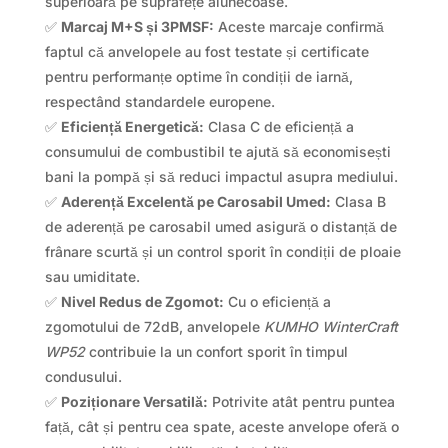
superioară pe suprafețe alunecoase.
✅
Marcaj M+S și 3PMSF:
Aceste marcaje confirmă
faptul că anvelopele au fost testate și certificate
pentru performanțe optime în condiții de iarnă,
respectând standardele europene.
✅
Eficiență Energetică:
Clasa C de eficiență a
consumului de combustibil te ajută să economisești
bani la pompă și să reduci impactul asupra mediului.
✅
Aderență Excelentă pe Carosabil Umed:
Clasa B
de aderență pe carosabil umed asigură o distanță de
frânare scurtă și un control sporit în condiții de ploaie
sau umiditate.
✅
Nivel Redus de Zgomot:
Cu o eficiență a
zgomotului de 72dB, anvelopele
KUMHO WinterCraft
WP52
contribuie la un confort sporit în timpul
condusului.
✅
Poziționare Versatilă:
Potrivite atât pentru puntea
față, cât și pentru cea spate, aceste anvelope oferă o