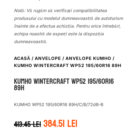
Notă: Vă rugăm să verificați compatibilitatea
produsului cu modelul dumneavoastră de autoturism
înainte de a efectua achiziția. Pentru orice întrebări,
echipa noastră de experți este la dispoziția
dumneavoastră.
ACASĂ
/
ANVELOPE
/
ANVELOPE KUMHO
/
KUMHO WINTERCRAFT WP52 195/60R16 89H
Kumho WINTERCRAFT WP52 195/60R16
89H
KUMHO WP52 195/60R16 89H/C/B/72dB-B
Prețul
Prețul
384.51
lei
413.45
lei
inițial
curent
a
este: