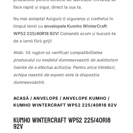
face rapid și sigur, direct la ușa ta.
Nu mai astepta! Asigură-ți siguranța și confortul în
timpul iernii cu
anvelopele Kumho WinterCraft
WP52 225/40R18 92V
! Comandă acum și bucură-te
de o iarnă fără griji!
Notă: Vă rugăm să verificați compatibilitatea
produsului cu modelul dumneavoastră de autoturism
înainte de a efectua achiziția. Pentru orice întrebări,
echipa noastră de experți este la dispoziția
dumneavoastră.
ACASĂ
/
ANVELOPE
/
ANVELOPE KUMHO
/
KUMHO WINTERCRAFT WP52 225/40R18 92V
Kumho WINTERCRAFT WP52 225/40R18
92V