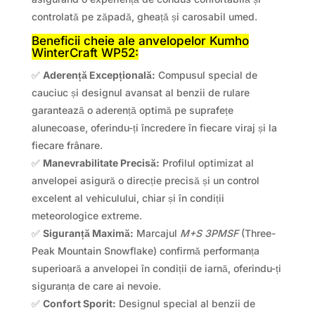
controlată pe zăpadă, gheață și carosabil umed.
Beneficii cheie ale anvelopelor Kumho
WinterCraft WP52:
✅
Aderență Excepțională:
Compusul special de
cauciuc și designul avansat al benzii de rulare
garantează o aderență optimă pe suprafețe
alunecoase, oferindu-ți încredere în fiecare viraj și la
fiecare frânare.
✅
Manevrabilitate Precisă:
Profilul optimizat al
anvelopei asigură o direcție precisă și un control
excelent al vehiculului, chiar și în condiții
meteorologice extreme.
✅
Siguranță Maximă:
Marcajul
M+S 3PMSF
(Three-
Peak Mountain Snowflake) confirmă performanța
superioară a anvelopei în condiții de iarnă, oferindu-ți
siguranța de care ai nevoie.
✅
Confort Sporit:
Designul special al benzii de