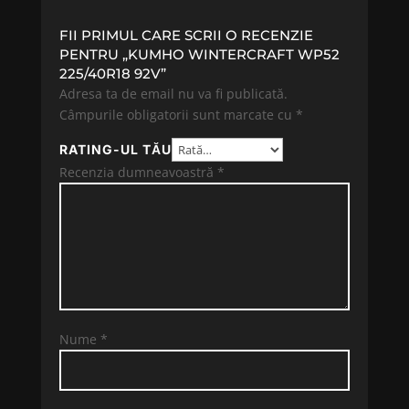
FII PRIMUL CARE SCRII O RECENZIE
PENTRU „KUMHO WINTERCRAFT WP52
225/40R18 92V”
Adresa ta de email nu va fi publicată.
Câmpurile obligatorii sunt marcate cu
*
RATING-UL TĂU
Recenzia dumneavoastră
*
Nume
*