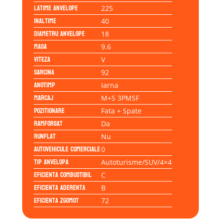
Latime anvelope
225
Inaltime
40
Diametru anvelope
18
Masa
9.6
Viteza
V
Sarcina
92
Anotimp
Iarna
Marcaj
M+S 3PMSF
Pozitionare
Fata + Spate
Ramforsat
Da
Runflat
Nu
Autovehicule comerciale
0
Tip anvelopa
Autoturisme/SUV/4×4
Eficienta Combustibil
C
Eficienta Aderenta
B
Eficienta Zgomot
72