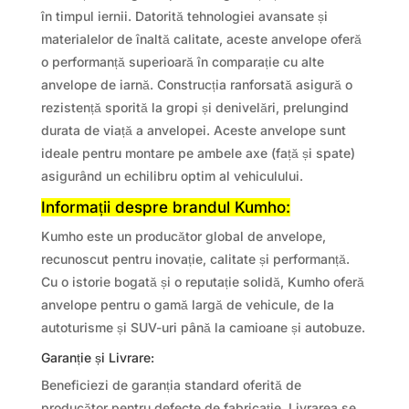
în timpul iernii. Datorită tehnologiei avansate și
materialelor de înaltă calitate, aceste anvelope oferă
o performanță superioară în comparație cu alte
anvelope de iarnă. Construcția ranforsată asigură o
rezistență sporită la gropi și denivelări, prelungind
durata de viață a anvelopei. Aceste anvelope sunt
ideale pentru montare pe ambele axe (față și spate)
asigurând un echilibru optim al vehiculului.
Informații despre brandul Kumho:
Kumho este un producător global de anvelope,
recunoscut pentru inovație, calitate și performanță.
Cu o istorie bogată și o reputație solidă, Kumho oferă
anvelope pentru o gamă largă de vehicule, de la
autoturisme și SUV-uri până la camioane și autobuze.
Garanție și Livrare:
Beneficiezi de garanția standard oferită de
producător pentru defecte de fabricație. Livrarea se