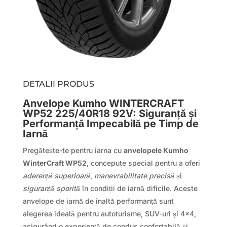
DETALII PRODUS
Anvelope Kumho WINTERCRAFT
WP52 225/40R18 92V: Siguranță și
Performanță Impecabilă pe Timp de
Iarnă
Pregătește-te pentru iarna cu
anvelopele Kumho
WinterCraft WP52
, concepute special pentru a oferi
aderență superioară
,
manevrabilitate precisă
și
siguranță sporită
în condiții de iarnă dificile. Aceste
anvelope de iarnă de înaltă performanță sunt
alegerea ideală pentru autoturisme, SUV-uri și 4×4,
asigurând o experiență de condus confortabilă și