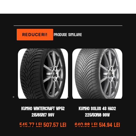
Produse similare
REDUCERI!
REDUCERI!
REDUCERI!
REDUCERI!
Kumho WINTERCRAFT WP52
Kumho SOLUS 4S HA32
215/65R17 99V
225/50R18 99W
Prețul
Prețul
Prețul
Prețul
545.77
lei
507.57
lei
640.88
lei
514.94
lei
inițial
curent
inițial
curent