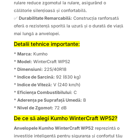
rulare reduce zgomotul la rulare, asigurând o
călătorie silențioasă și confortabilă.
✅
Durabilitate Remarcabilă:
Construcția ranforsată
oferă o rezistență sporită la uzură și o durată de viață
mai lungă a anvelopei.
Detalii tehnice importante:
*
Marca:
Kumho
*
Model:
WinterCraft WP52
*
Dimensiuni:
225/40R18
*
Indice de Sarcină:
92 (630 kg)
*
Indice de Viteză:
V (240 km/h)
*
Eficiența Combustibilului:
C
*
Aderența pe Suprafață Umedă:
B
*
Nivel de Zgomot:
72 dB
De ce să alegi Kumho WinterCraft WP52?
Anvelopele Kumho WinterCraft WP52
reprezintă o
investiție inteligentă pentru siguranța și confortul tău