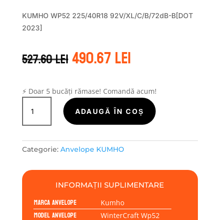
KUMHO WP52 225/40R18 92V/XL/C/B/72dB-B[DOT
2023]
Prețul
Prețul
490.67
lei
527.60
lei
inițial
curent
a
este:
fost:
490.67 lei.
527.60 lei.
⚡ Doar 5 bucăți rămase! Comandă acum!
Cantitate
Kumho
ADAUGĂ ÎN COȘ
WINTERCRAFT
WP52
225/40R18
Categorie:
Anvelope KUMHO
92V
INFORMAȚII SUPLIMENTARE
Marca anvelope
Kumho
Model anvelope
WinterCraft Wp52