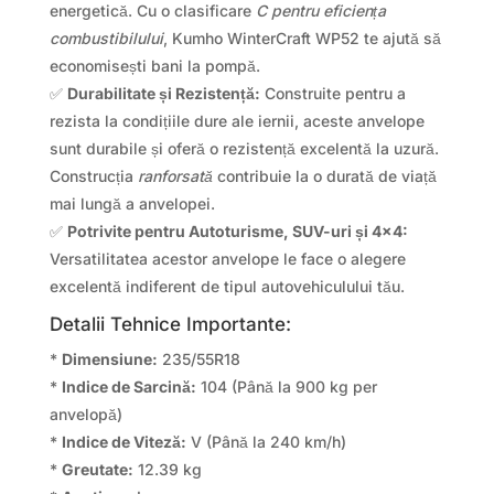
energetică. Cu o clasificare
C pentru eficiența
combustibilului
, Kumho WinterCraft WP52 te ajută să
economisești bani la pompă.
✅
Durabilitate și Rezistență:
Construite pentru a
rezista la condițiile dure ale iernii, aceste anvelope
sunt durabile și oferă o rezistență excelentă la uzură.
Construcția
ranforsată
contribuie la o durată de viață
mai lungă a anvelopei.
✅
Potrivite pentru Autoturisme, SUV-uri și 4×4:
Versatilitatea acestor anvelope le face o alegere
excelentă indiferent de tipul autovehiculului tău.
Detalii Tehnice Importante:
*
Dimensiune:
235/55R18
*
Indice de Sarcină:
104 (Până la 900 kg per
anvelopă)
*
Indice de Viteză:
V (Până la 240 km/h)
*
Greutate:
12.39 kg