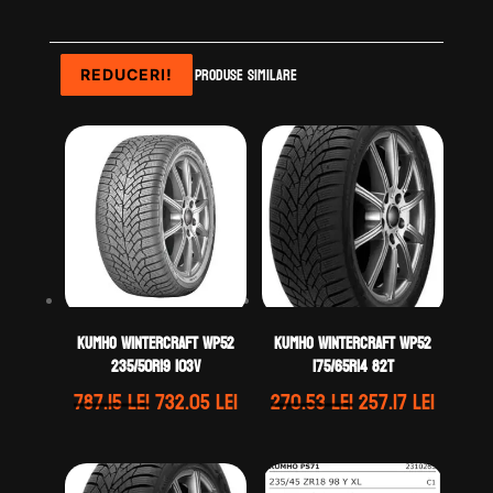
Produse similare
REDUCERI!
REDUCERI!
REDUCERI!
REDUCERI!
Kumho WINTERCRAFT WP52
Kumho WINTERCRAFT WP52
235/50R19 103V
175/65R14 82T
Prețul
Prețul
Prețul
Prețul
787.15
lei
732.05
lei
270.53
lei
257.17
lei
inițial
curent
inițial
curent
a
este:
a
este:
fost:
732.05 lei.
fost:
257.17 l