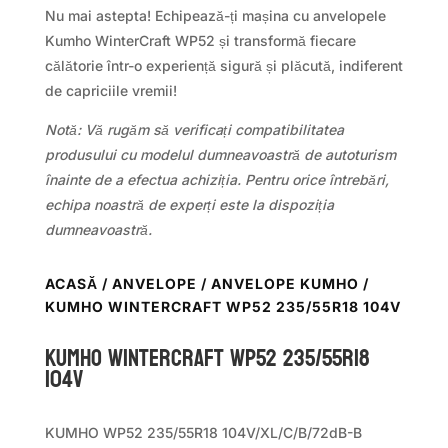
Nu mai astepta! Echipează-ți mașina cu anvelopele
Kumho WinterCraft WP52 și transformă fiecare
călătorie într-o experiență sigură și plăcută, indiferent
de capriciile vremii!
Notă: Vă rugăm să verificați compatibilitatea
produsului cu modelul dumneavoastră de autoturism
înainte de a efectua achiziția. Pentru orice întrebări,
echipa noastră de experți este la dispoziția
dumneavoastră.
ACASĂ
/
ANVELOPE
/
ANVELOPE KUMHO
/
KUMHO WINTERCRAFT WP52 235/55R18 104V
Kumho WINTERCRAFT WP52 235/55R18
104V
KUMHO WP52 235/55R18 104V/XL/C/B/72dB-B