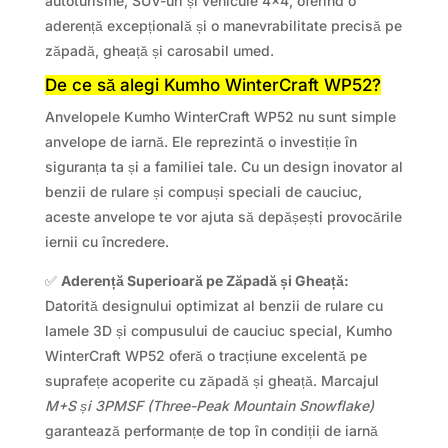
autoturisme, SUV-uri și vehicule 4×4, oferind o
aderență excepțională și o manevrabilitate precisă pe
zăpadă, gheață și carosabil umed.
De ce să alegi Kumho WinterCraft WP52?
Anvelopele Kumho WinterCraft WP52 nu sunt simple
anvelope de iarnă. Ele reprezintă o investiție în
siguranța ta și a familiei tale. Cu un design inovator al
benzii de rulare și compuși speciali de cauciuc,
aceste anvelope te vor ajuta să depășești provocările
iernii cu încredere.
✅
Aderență Superioară pe Zăpadă și Gheață:
Datorită designului optimizat al benzii de rulare cu
lamele 3D și compusului de cauciuc special, Kumho
WinterCraft WP52 oferă o tracțiune excelentă pe
suprafețe acoperite cu zăpadă și gheață. Marcajul
M+S și 3PMSF (Three-Peak Mountain Snowflake)
garantează performanțe de top în condiții de iarnă