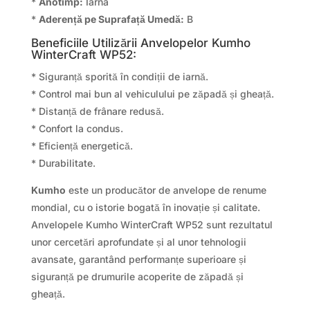
*
Anotimp:
Iarna
*
Aderență pe Suprafață Umedă:
B
Beneficiile Utilizării Anvelopelor Kumho
WinterCraft WP52:
* Siguranță sporită în condiții de iarnă.
* Control mai bun al vehiculului pe zăpadă și gheață.
* Distanță de frânare redusă.
* Confort la condus.
* Eficiență energetică.
* Durabilitate.
Kumho
este un producător de anvelope de renume
mondial, cu o istorie bogată în inovație și calitate.
Anvelopele Kumho WinterCraft WP52 sunt rezultatul
unor cercetări aprofundate și al unor tehnologii
avansate, garantând performanțe superioare și
siguranță pe drumurile acoperite de zăpadă și
gheață.