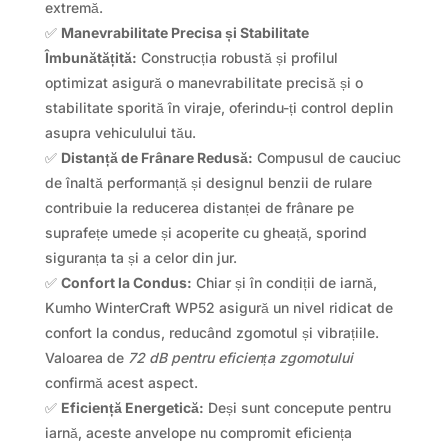
extremă.
✅
Manevrabilitate Precisa și Stabilitate
Îmbunătățită:
Construcția robustă și profilul
optimizat asigură o manevrabilitate precisă și o
stabilitate sporită în viraje, oferindu-ți control deplin
asupra vehiculului tău.
✅
Distanță de Frânare Redusă:
Compusul de cauciuc
de înaltă performanță și designul benzii de rulare
contribuie la reducerea distanței de frânare pe
suprafețe umede și acoperite cu gheață, sporind
siguranța ta și a celor din jur.
✅
Confort la Condus:
Chiar și în condiții de iarnă,
Kumho WinterCraft WP52 asigură un nivel ridicat de
confort la condus, reducând zgomotul și vibrațiile.
Valoarea de
72 dB pentru eficiența zgomotului
confirmă acest aspect.
✅
Eficiență Energetică:
Deși sunt concepute pentru
iarnă, aceste anvelope nu compromit eficiența