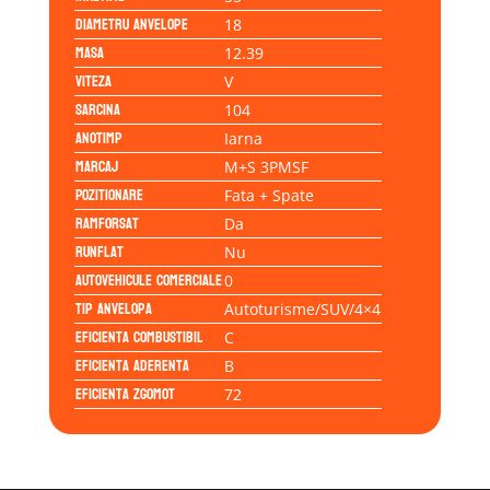
Diametru anvelope
18
Masa
12.39
Viteza
V
Sarcina
104
Anotimp
Iarna
Marcaj
M+S 3PMSF
Pozitionare
Fata + Spate
Ramforsat
Da
Runflat
Nu
Autovehicule comerciale
0
Tip anvelopa
Autoturisme/SUV/4×4
Eficienta Combustibil
C
Eficienta Aderenta
B
Eficienta Zgomot
72