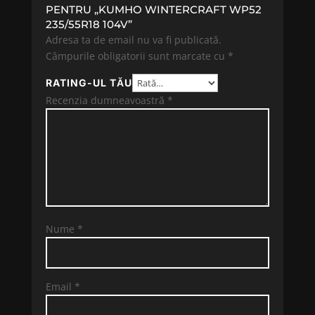
PENTRU „KUMHO WINTERCRAFT WP52
235/55R18 104V”
Adresa ta de email nu va fi publicată.
Câmpurile obligatorii sunt marcate cu
*
RATING-UL TĂU
Recenzia dumneavoastră
*
Nume
*
Email
*