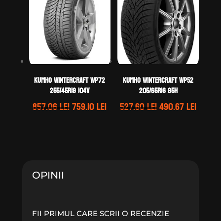
640.88 lei.
302.45 lei.
Kumho WINTERCRAFT WP72
Kumho WINTERCRAFT WP52
255/45R19 104V
205/65R16 95H
Prețul
Prețul
Prețul
Prețul
857.06
lei
759.10
lei
527.60
lei
490.67
lei
inițial
curent
inițial
curen
a
este:
a
este:
fost:
759.10 lei.
fost:
490.67 
857.06 lei.
527.60 lei.
OPINII
FII PRIMUL CARE SCRII O RECENZIE