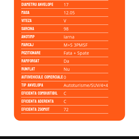
Diametru anvelope
17
Masa
12.05
Viteza
V
Sarcina
98
Anotimp
Iarna
Marcaj
M+S 3PMSF
Pozitionare
Fata + Spate
Ramforsat
Da
Runflat
Nu
Autovehicule comerciale
0
Tip anvelopa
Autoturisme/SUV/4×4
Eficienta Combustibil
C
Eficienta Aderenta
C
Eficienta Zgomot
72