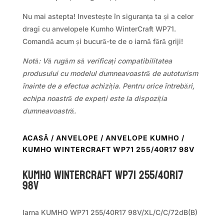
Nu mai astepta! Investește în siguranța ta și a celor
dragi cu anvelopele Kumho WinterCraft WP71.
Comandă acum și bucură-te de o iarnă fără griji!
Notă: Vă rugăm să verificați compatibilitatea
produsului cu modelul dumneavoastră de autoturism
înainte de a efectua achiziția. Pentru orice întrebări,
echipa noastră de experți este la dispoziția
dumneavoastră.
ACASĂ
/
ANVELOPE
/
ANVELOPE KUMHO
/
KUMHO WINTERCRAFT WP71 255/40R17 98V
Kumho WINTERCRAFT WP71 255/40R17
98V
Iarna KUMHO WP71 255/40R17 98V/XL/C/C/72dB(B)