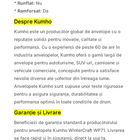
*
Runflat:
Nu
*
Ramforsat:
Da
Despre Kumho
Kumho este un producător global de anvelope cu o
reputație solidă pentru inovație, calitate și
performanță. Cu o experiență de peste 60 de ani în
industria anvelopelor, Kumho oferă o gamă largă de
anvelope pentru autoturisme, SUV-uri, camioane și
vehicule comerciale, concepute pentru a satisface
nevoile diverse ale șoferilor din întreaga lume.
Anvelopele Kumho sunt supuse unor teste riguroase
pentru a asigura siguranța, durabilitatea și
performanța optimă în toate condițiile de drum.
Garanție și Livrare
Beneficiezi de garanția standard a producătorului
pentru anvelopele Kumho WinterCraft WP71. Livrarea
se face rapid și în siguranță, direct la ușa ta.