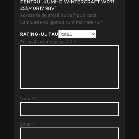
PENTRU „KUMHO WINTERCRAFT WP71
255/40R17 98V”
Adresa ta de email nu va fi publicată.
Câmpurile obligatorii sunt marcate cu
*
RATING-UL TĂU
Recenzia dumneavoastră
*
Nume
*
Email
*