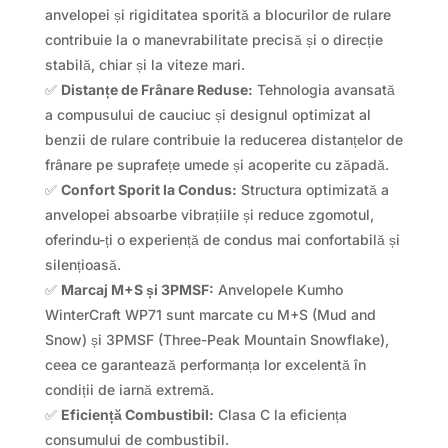
anvelopei și rigiditatea sporită a blocurilor de rulare
contribuie la o manevrabilitate precisă și o direcție
stabilă, chiar și la viteze mari.
✅
Distanțe de Frânare Reduse:
Tehnologia avansată
a compusului de cauciuc și designul optimizat al
benzii de rulare contribuie la reducerea distanțelor de
frânare pe suprafețe umede și acoperite cu zăpadă.
✅
Confort Sporit la Condus:
Structura optimizată a
anvelopei absoarbe vibrațiile și reduce zgomotul,
oferindu-ți o experiență de condus mai confortabilă și
silențioasă.
✅
Marcaj M+S și 3PMSF:
Anvelopele Kumho
WinterCraft WP71 sunt marcate cu M+S (Mud and
Snow) și 3PMSF (Three-Peak Mountain Snowflake),
ceea ce garantează performanța lor excelentă în
condiții de iarnă extremă.
✅
Eficiență Combustibil:
Clasa C la eficiența
consumului de combustibil.