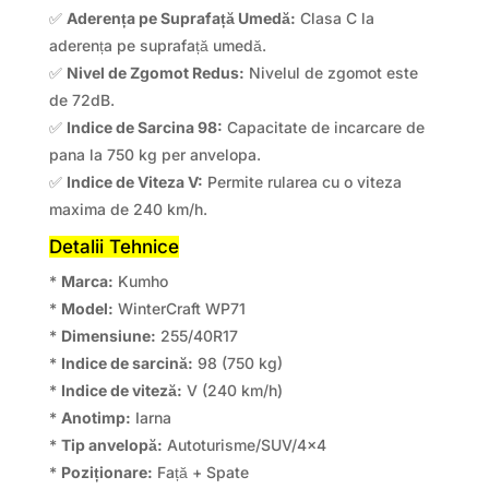
✅
Aderența pe Suprafață Umedă:
Clasa C la
aderența pe suprafață umedă.
✅
Nivel de Zgomot Redus:
Nivelul de zgomot este
de 72dB.
✅
Indice de Sarcina 98:
Capacitate de incarcare de
pana la 750 kg per anvelopa.
✅
Indice de Viteza V:
Permite rularea cu o viteza
maxima de 240 km/h.
Detalii Tehnice
*
Marca:
Kumho
*
Model:
WinterCraft WP71
*
Dimensiune:
255/40R17
*
Indice de sarcină:
98 (750 kg)
*
Indice de viteză:
V (240 km/h)
*
Anotimp:
Iarna
*
Tip anvelopă:
Autoturisme/SUV/4×4
*
Poziționare:
Față + Spate