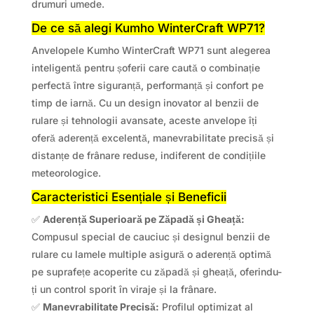
drumuri umede.
De ce să alegi Kumho WinterCraft WP71?
Anvelopele Kumho WinterCraft WP71 sunt alegerea
inteligentă pentru șoferii care caută o combinație
perfectă între siguranță, performanță și confort pe
timp de iarnă. Cu un design inovator al benzii de
rulare și tehnologii avansate, aceste anvelope îți
oferă aderență excelentă, manevrabilitate precisă și
distanțe de frânare reduse, indiferent de condițiile
meteorologice.
Caracteristici Esențiale și Beneficii
✅
Aderență Superioară pe Zăpadă și Gheață:
Compusul special de cauciuc și designul benzii de
rulare cu lamele multiple asigură o aderență optimă
pe suprafețe acoperite cu zăpadă și gheață, oferindu-
ți un control sporit în viraje și la frânare.
✅
Manevrabilitate Precisă:
Profilul optimizat al