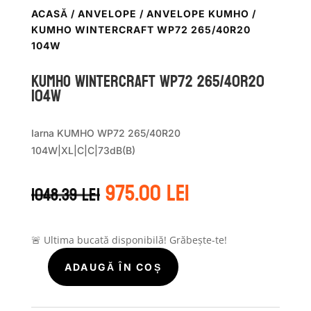
ACASĂ
/
ANVELOPE
/
ANVELOPE KUMHO
/
KUMHO WINTERCRAFT WP72 265/40R20
104W
Kumho WINTERCRAFT WP72 265/40R20
104W
Iarna KUMHO WP72 265/40R20
104W|XL|C|C|73dB(B)
Prețul
Prețul
975.00
lei
1048.39
lei
inițial
curent
a
este:
fost:
975.00 lei.
1048.39 lei.
🚨 Ultima bucată disponibilă! Grăbește-te!
ADAUGĂ ÎN COȘ
Cantitate
Kumho
WINTERCRAFT