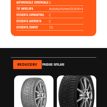
Autovehicule comerciale
0
Tip anvelopa
Autoturisme/SUV/4×4
Eficienta Combustibil
C
Eficienta Aderenta
C
Eficienta Zgomot
73
Produse similare
REDUCERI!
REDUCERI!
REDUCERI!