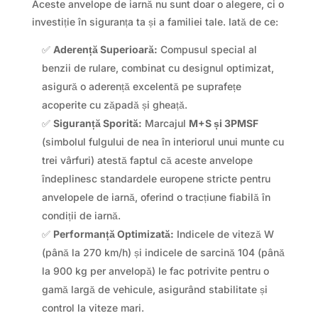
Aceste anvelope de iarnă nu sunt doar o alegere, ci o
investiție în siguranța ta și a familiei tale. Iată de ce:
✅
Aderență Superioară:
Compusul special al
benzii de rulare, combinat cu designul optimizat,
asigură o aderență excelentă pe suprafețe
acoperite cu zăpadă și gheață.
✅
Siguranță Sporită:
Marcajul
M+S și 3PMSF
(simbolul fulgului de nea în interiorul unui munte cu
trei vârfuri) atestă faptul că aceste anvelope
îndeplinesc standardele europene stricte pentru
anvelopele de iarnă, oferind o tracțiune fiabilă în
condiții de iarnă.
✅
Performanță Optimizată:
Indicele de viteză W
(până la 270 km/h) și indicele de sarcină 104 (până
la 900 kg per anvelopă) le fac potrivite pentru o
gamă largă de vehicule, asigurând stabilitate și
control la viteze mari.