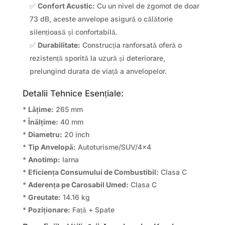
✅
Confort Acustic:
Cu un nivel de zgomot de doar
73 dB, aceste anvelope asigură o călătorie
silențioasă și confortabilă.
✅
Durabilitate:
Construcția ranforsată oferă o
rezistență sporită la uzură și deteriorare,
prelungind durata de viață a anvelopelor.
Detalii Tehnice Esențiale:
*
Lățime:
265 mm
*
Înălțime:
40 mm
*
Diametru:
20 inch
*
Tip Anvelopă:
Autoturisme/SUV/4×4
*
Anotimp:
Iarna
*
Eficiența Consumului de Combustibil:
Clasa C
*
Aderența pe Carosabil Umed:
Clasa C
*
Greutate:
14.16 kg
*
Poziționare:
Față + Spate