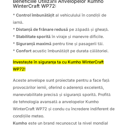
Beneficiile Utilizării Anvelopelor Kumho
WinterCraft WP72:
*
Control îmbunătățit
al vehiculului în condiții de
iarnă.
*
Distanță de frânare redusă
pe zăpadă și gheață.
*
Stabilitate sporită
în viraje și manevre dificile.
*
Siguranță maximă
pentru tine și pasagerii tăi.
*
Confort
acustic îmbunătățit pe durata călătoriei.
Investește în siguranța ta cu Kumho WinterCraft
WP72!
Aceste anvelope sunt proiectate pentru a face față
provocărilor iernii, oferind o aderență excelentă,
manevrabilitate precisă și siguranță sporită. Profită
de tehnologia avansată a anvelopelor Kumho
WinterCraft WP72 și condu cu încredere indiferent de
condițiile meteo.
Kumho
este un brand recunoscut la nivel mondial