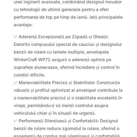
unei inginerii avansate, combinând designul inovator
cu tehnologii de ultimă generație pentru a oferi
performanțe de top pe timp de iarnă. Iată principalele
avantaje:
✅ Aderență Excepțională pe Zăpadă și Gheață:
Datorită compusului special de cauciuc și designului
benzii de rulare cu lamele multiple, anvelopele
WinterCraft WP72 asigură o aderență optimă pe
suprafețe alunecoase, oferind încredere și control în
condiții dificile.
✅ Manevrabilitate Precisă și Stabilitate: Construcția
robustă și profilul optimizat al anvelopei contribuie la
o manevrabilitate precisă și o stabilitate excelentă în
viraje, permițându-ți să menții controlul asupra
vehiculului chiar și în situații de urgență.
✅ Performanță Silențioasă și Confortabilă: Designul
benzii de rulare reduce zgomotul la rulare, oferind o
experiență de condus mai silențioasă și confortabilă,