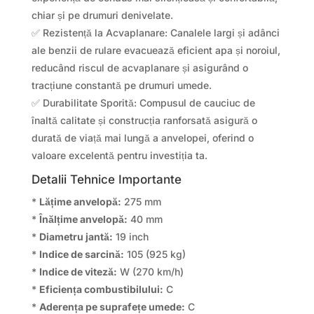
chiar și pe drumuri denivelate.
✅ Rezistență la Acvaplanare: Canalele largi și adânci
ale benzii de rulare evacuează eficient apa și noroiul,
reducând riscul de acvaplanare și asigurând o
tracțiune constantă pe drumuri umede.
✅ Durabilitate Sporită: Compusul de cauciuc de
înaltă calitate și construcția ranforsată asigură o
durată de viață mai lungă a anvelopei, oferind o
valoare excelentă pentru investiția ta.
Detalii Tehnice Importante
*
Lățime anvelopă:
275 mm
*
Înălțime anvelopă:
40 mm
*
Diametru jantă:
19 inch
*
Indice de sarcină:
105 (925 kg)
*
Indice de viteză:
W (270 km/h)
*
Eficiența combustibilului:
C
*
Aderența pe suprafețe umede:
C