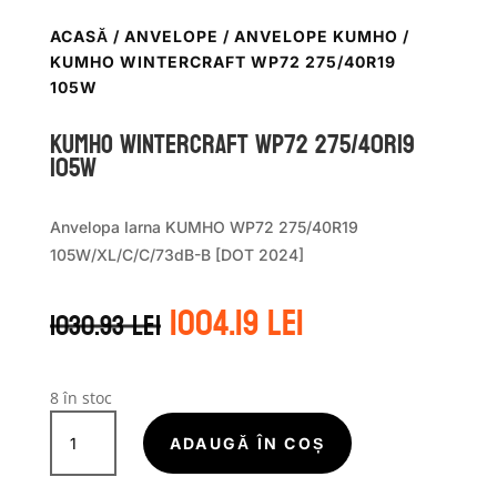
ACASĂ
/
ANVELOPE
/
ANVELOPE KUMHO
/
KUMHO WINTERCRAFT WP72 275/40R19
105W
Kumho WINTERCRAFT WP72 275/40R19
105W
Anvelopa Iarna KUMHO WP72 275/40R19
105W/XL/C/C/73dB-B [DOT 2024]
Prețul
Prețul
1004.19
lei
1030.93
lei
inițial
curent
a
este:
fost:
1004.19 lei.
1030.93 lei.
8 în stoc
Cantitate
Kumho
ADAUGĂ ÎN COȘ
WINTERCRAFT