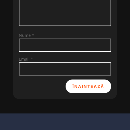
Nume
*
Email
*
ÎNAINTEAZĂ