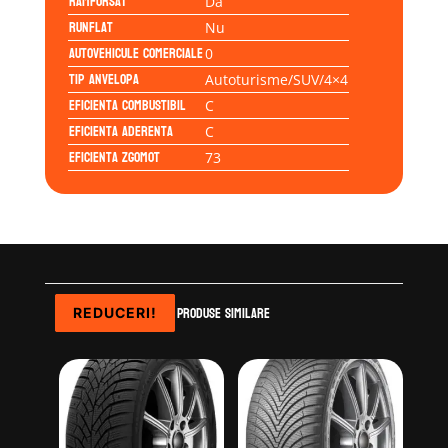
Ramforsat
Da
Runflat
Nu
Autovehicule comerciale
0
Tip anvelopa
Autoturisme/SUV/4×4
Eficienta Combustibil
C
Eficienta Aderenta
C
Eficienta Zgomot
73
Produse similare
REDUCERI!
REDUCERI!
REDUCERI!
REDUCERI!