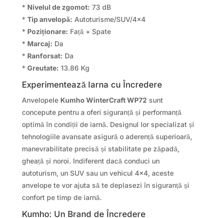
*
Nivelul de zgomot:
73 dB
*
Tip anvelopă:
Autoturisme/SUV/4×4
*
Poziționare:
Față + Spate
*
Marcaj:
Da
*
Ranforsat:
Da
*
Greutate:
13.86 Kg
Experimentează Iarna cu Încredere
Anvelopele
Kumho WinterCraft WP72
sunt
concepute pentru a oferi siguranță și performanță
optimă în condiții de iarnă. Designul lor specializat și
tehnologiile avansate asigură o aderență superioară,
manevrabilitate precisă și stabilitate pe zăpadă,
gheață și noroi. Indiferent dacă conduci un
autoturism, un SUV sau un vehicul 4×4, aceste
anvelope te vor ajuta să te deplasezi în siguranță și
confort pe timp de iarnă.
Kumho: Un Brand de Încredere