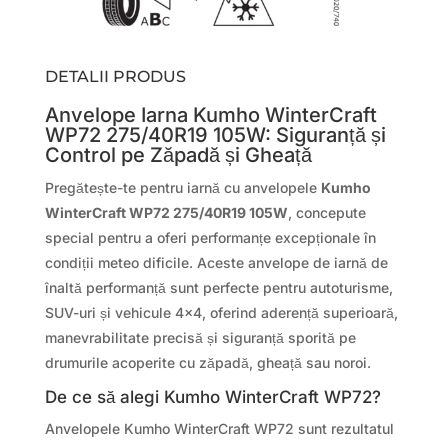
DETALII PRODUS
Anvelope Iarna Kumho WinterCraft
WP72 275/40R19 105W: Siguranță și
Control pe Zăpadă și Gheață
Pregătește-te pentru iarnă cu anvelopele
Kumho
WinterCraft WP72 275/40R19 105W
, concepute
special pentru a oferi performanțe excepționale în
condiții meteo dificile. Aceste anvelope de iarnă de
înaltă performanță sunt perfecte pentru autoturisme,
SUV-uri și vehicule 4×4, oferind aderență superioară,
manevrabilitate precisă și siguranță sporită pe
drumurile acoperite cu zăpadă, gheață sau noroi.
De ce să alegi Kumho WinterCraft WP72?
Anvelopele Kumho WinterCraft WP72 sunt rezultatul