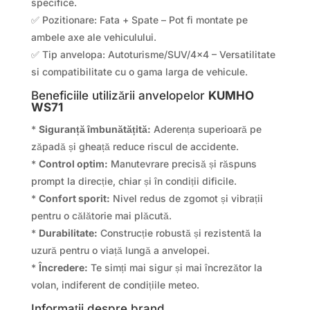
specifice.
✅ Pozitionare: Fata + Spate – Pot fi montate pe
ambele axe ale vehiculului.
✅ Tip anvelopa: Autoturisme/SUV/4×4 – Versatilitate
si compatibilitate cu o gama larga de vehicule.
Beneficiile utilizării anvelopelor
KUMHO
WS71
*
Siguranță îmbunătățită:
Aderența superioară pe
zăpadă și gheață reduce riscul de accidente.
*
Control optim:
Manutevrare precisă și răspuns
prompt la direcție, chiar și în condiții dificile.
*
Confort sporit:
Nivel redus de zgomot și vibrații
pentru o călătorie mai plăcută.
*
Durabilitate:
Construcție robustă și rezistentă la
uzură pentru o viață lungă a anvelopei.
*
Încredere:
Te simți mai sigur și mai încrezător la
volan, indiferent de condițiile meteo.
Informații despre brand