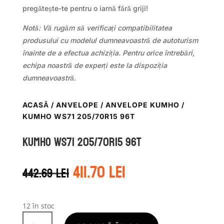
pregătește-te pentru o iarnă fără griji!
Notă: Vă rugăm să verificați compatibilitatea
produsului cu modelul dumneavoastră de autoturism
înainte de a efectua achiziția. Pentru orice întrebări,
echipa noastră de experți este la dispoziția
dumneavoastră.
ACASĂ
/
ANVELOPE
/
ANVELOPE KUMHO
/
KUMHO WS71 205/70R15 96T
Kumho WS71 205/70R15 96T
Prețul
Prețul
411.70
lei
442.69
lei
inițial
curent
a
este:
fost:
411.70 lei.
442.69 lei.
12 în stoc
Cantitate