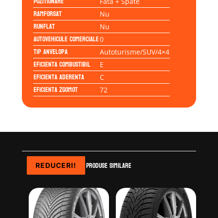
Pozitionare
Fata + Spate
Ramforsat
Nu
Runflat
Nu
Autovehicule comerciale
0
Tip anvelopa
Autoturisme/SUV/4×4
Eficienta Combustibil
E
Eficienta Aderenta
C
Eficienta Zgomot
72
Produse similare
REDUCERI!
REDUCERI!
REDUCERI!
REDUCERI!