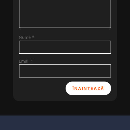
Nume
*
Email
*
ÎNAINTEAZĂ