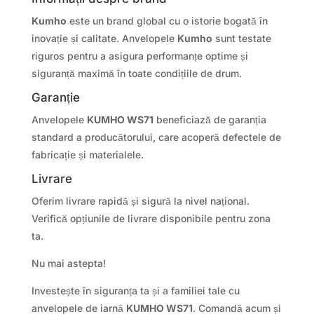
Kumho
este un brand global cu o istorie bogată în
inovație și calitate. Anvelopele
Kumho
sunt testate
riguros pentru a asigura performanțe optime și
siguranță maximă în toate condițiile de drum.
Garanție
Anvelopele
KUMHO WS71
beneficiază de garanția
standard a producătorului, care acoperă defectele de
fabricație și materialele.
Livrare
Oferim livrare rapidă și sigură la nivel național.
Verifică opțiunile de livrare disponibile pentru zona
ta.
Nu mai astepta!
Investește în siguranța ta și a familiei tale cu
anvelopele de iarnă
KUMHO WS71
. Comandă acum și