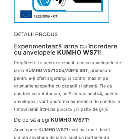
DETALII PRODUS
Experimentează iarna cu încredere
cu anvelopele
KUMHO WS71
!
Pregătește-te pentru sezonul rece cu anvelopele de
iarnă
KUMHO WS71 205/70R15 96T
, proiectate
pentru a-ți oferi siguranță și control maxim pe
drumurile acoperite cu zăpadă și gheață. Fie că
conduci un autoturism, un SUV sau un 4×4, aceste
anvelope îți vor transforma experiența de condus în
timpul iernii într-una plăcută și lipsită de griji.
De ce să alegi
KUMHO WS71
?
Anvelopele
KUMHO WS71
sunt mai mult decât
simple anvelope de iarnă; sunt un partener de