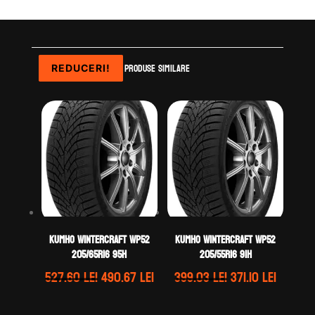
Produse similare
REDUCERI!
REDUCERI!
REDUCERI!
REDUCERI!
Kumho WINTERCRAFT WP52
Kumho WINTERCRAFT WP52
205/65R16 95H
205/55R16 91H
Prețul
Prețul
Prețul
Prețul
527.60
lei
490.67
lei
399.03
lei
371.10
lei
inițial
curent
inițial
curent
a
este:
a
este: