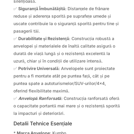
silențioasă.
✅
Siguranță Îmbunătățită
: Distanțele de frânare
reduse și aderența sporită pe suprafețe umede și
uscate contribuie la o siguranță sporită pentru tine și
pasagerii tăi.
✅
Durabilitate și Rezistență
: Construcția robustă a
anvelopei și materialele de înaltă calitate asigură o
durată de viață lungă și o rezistență excelentă la
uzură, chiar și în condiții de utilizare intensă.
✅
Potrivire Universală
: Anvelopele sunt proiectate
pentru a fi montate atât pe puntea față, cât și pe
puntea spate a autoturismelor/SUV-urilor/4×4,
oferind flexibilitate maximă.
✅
Anvelopă Ranforsată
: Construcția ranforsată oferă
o capacitate portantă mai mare și o rezistență sporită
la impacturi și deteriorări.
Detalii Tehnice Esențiale
*
Marca Anvelope
: Kumho