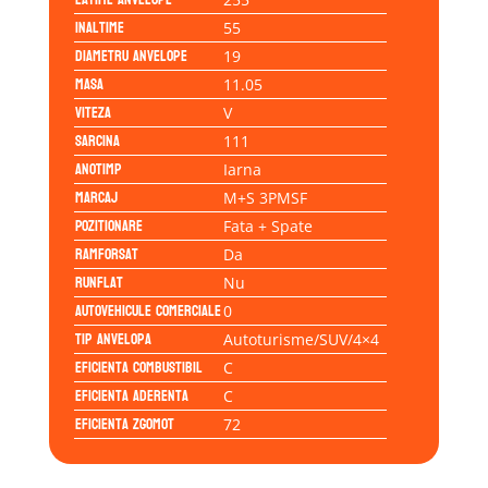
Inaltime
55
Diametru anvelope
19
Masa
11.05
Viteza
V
Sarcina
111
Anotimp
Iarna
Marcaj
M+S 3PMSF
Pozitionare
Fata + Spate
Ramforsat
Da
Runflat
Nu
Autovehicule comerciale
0
Tip anvelopa
Autoturisme/SUV/4×4
Eficienta Combustibil
C
Eficienta Aderenta
C
Eficienta Zgomot
72