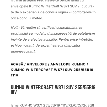
Nu mai astepta! Pregătește-te pentru iarnă cu
anvelopele Kumho WinterCraft WS71 SUV și bucură-
te de o experiență de condus sigură și confortabilă în
orice condiții meteo.
Notă: Vă rugăm să verificați compatibilitatea
produsului cu modelul dumneavoastră de autoturism
înainte de a efectua achiziția. Pentru orice întrebări,
echipa noastră de experți este la dispoziția
dumneavoastră.
ACASĂ
/
ANVELOPE
/
ANVELOPE KUMHO
/
KUMHO WINTERCRAFT WS71 SUV 255/55R19
111V
Kumho WINTERCRAFT WS71 SUV 255/55R19
111V
Iarna KUMHO WS71 255/55R19 111V/XL/C/C/72dB(B)