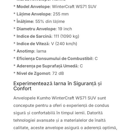
*
Model Anvelope
: WinterCraft WS71 SUV
*
Lățime Anvelope
: 255 mm
*
Înălțime
: 55% din lățime
*
Diametru Anvelope
: 19 inch
*
Indice de Sarcină
: 111 (1090 kg)
*
Indice de Viteză
: V (240 km/h)
*
Anotimp
: Iarna
*
Eficiența Consumului de Combustibil
: C
*
Aderența pe Suprafață Umedă
: C
*
Nivel de Zgomot
: 72 dB
Experimentează Iarna în Siguranță și
Confort
Anvelopele Kumho WinterCraft WS71 SUV sunt
concepute pentru a oferi o experiență de condus
sigură și confortabilă în timpul iernii. Datorită
tehnologiei avansate și a materialelor de înaltă
calitate, aceste anvelope asigură o aderență optimă,