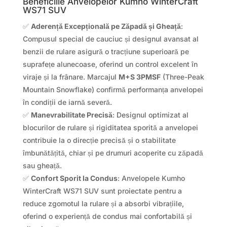
Beneficiile Anvelopelor Kumho WinterCraft
WS71 SUV
✅
Aderență Excepțională pe Zăpadă și Gheață
:
Compusul special de cauciuc și designul avansat al
benzii de rulare asigură o tracțiune superioară pe
suprafețe alunecoase, oferind un control excelent în
viraje și la frânare. Marcajul
M+S 3PMSF
(Three-Peak
Mountain Snowflake) confirmă performanța anvelopei
în condiții de iarnă severă.
✅
Manevrabilitate Precisă
: Designul optimizat al
blocurilor de rulare și rigiditatea sporită a anvelopei
contribuie la o direcție precisă și o stabilitate
îmbunătățită, chiar și pe drumuri acoperite cu zăpadă
sau gheață.
✅
Confort Sporit la Condus
: Anvelopele Kumho
WinterCraft WS71 SUV sunt proiectate pentru a
reduce zgomotul la rulare și a absorbi vibrațiile,
oferind o experiență de condus mai confortabilă și