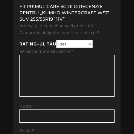
FII PRIMUL CARE SCRII O RECENZIE
PENTRU „KUMHO WINTERCRAFT WS71
SUV 255/55R19 111V”
Adresa ta de email nu va fi publicată.
Câmpurile obligatorii sunt marcate cu
*
RATING-UL TĂU
Recenzia dumneavoastră
*
Nume
*
Email
*