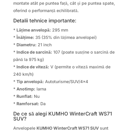
montate atât pe puntea față, cât și pe puntea spate,
oferind o performanță echilibrată.
Detalii tehnice importante:
*
Lățime anvelopă:
295 mm
*
Înălțime:
35 (35% din lățimea anvelopei)
*
Diametru:
21 inch
*
Indice de sarcină:
107 (poate susține o sarcină de
până la 975 kg)
*
Indice de viteză:
V (permite o viteză maximă de
240 km/h)
*
Tip anvelopă:
Autoturisme/SUV/4×4
*
Anotimp:
Iarna
*
Runflat:
Nu
*
Ramforsat:
Da
De ce să alegi KUMHO WinterCraft WS71
SUV?
Anvelopele
KUMHO WinterCraft WS71 SUV
sunt