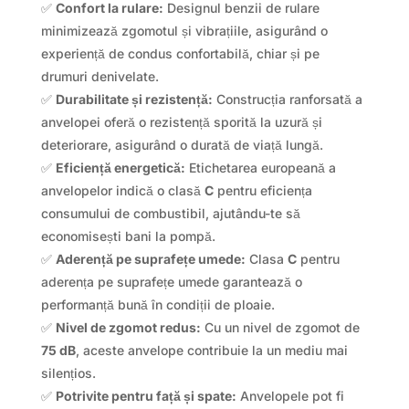
✅
Confort la rulare:
Designul benzii de rulare
minimizează zgomotul și vibrațiile, asigurând o
experiență de condus confortabilă, chiar și pe
drumuri denivelate.
✅
Durabilitate și rezistență:
Construcția ranforsată a
anvelopei oferă o rezistență sporită la uzură și
deteriorare, asigurând o durată de viață lungă.
✅
Eficiență energetică:
Etichetarea europeană a
anvelopelor indică o clasă
C
pentru eficiența
consumului de combustibil, ajutându-te să
economisești bani la pompă.
✅
Aderență pe suprafețe umede:
Clasa
C
pentru
aderența pe suprafețe umede garantează o
performanță bună în condiții de ploaie.
✅
Nivel de zgomot redus:
Cu un nivel de zgomot de
75 dB
, aceste anvelope contribuie la un mediu mai
silențios.
✅
Potrivite pentru față și spate:
Anvelopele pot fi