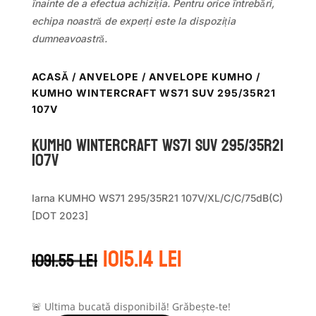
înainte de a efectua achiziția. Pentru orice întrebări,
echipa noastră de experți este la dispoziția
dumneavoastră.
ACASĂ
/
ANVELOPE
/
ANVELOPE KUMHO
/
KUMHO WINTERCRAFT WS71 SUV 295/35R21
107V
Kumho WINTERCRAFT WS71 SUV 295/35R21
107V
Iarna KUMHO WS71 295/35R21 107V/XL/C/C/75dB(C)
[DOT 2023]
Prețul
Prețul
1015.14
lei
1091.55
lei
inițial
curent
a
este:
fost:
1015.14 lei.
🚨 Ultima bucată disponibilă! Grăbește-te!