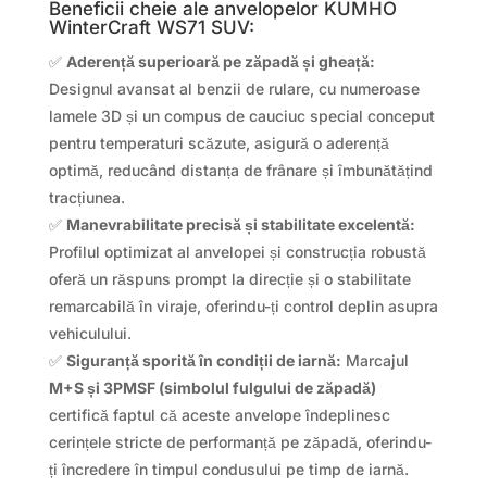
Beneficii cheie ale anvelopelor KUMHO
WinterCraft WS71 SUV:
✅
Aderență superioară pe zăpadă și gheață:
Designul avansat al benzii de rulare, cu numeroase
lamele 3D și un compus de cauciuc special conceput
pentru temperaturi scăzute, asigură o aderență
optimă, reducând distanța de frânare și îmbunătățind
tracțiunea.
✅
Manevrabilitate precisă și stabilitate excelentă:
Profilul optimizat al anvelopei și construcția robustă
oferă un răspuns prompt la direcție și o stabilitate
remarcabilă în viraje, oferindu-ți control deplin asupra
vehiculului.
✅
Siguranță sporită în condiții de iarnă:
Marcajul
M+S și 3PMSF (simbolul fulgului de zăpadă)
certifică faptul că aceste anvelope îndeplinesc
cerințele stricte de performanță pe zăpadă, oferindu-
ți încredere în timpul condusului pe timp de iarnă.