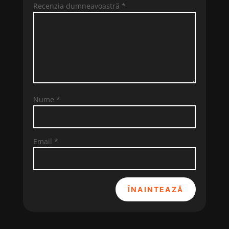
Recenzia dumneavoastră
*
Nume
*
Email
*
ÎNAINTEAZĂ