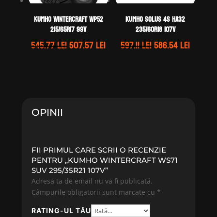
Kumho WINTERCRAFT WP52
Kumho SOLUS 4S HA32
215/65R17 99V
235/60R18 107V
Prețul
Prețul
Prețul
Prețul
545.77
lei
507.57
lei
597.11
lei
586.54
lei
inițial
curent
inițial
curent
a
este:
a
este:
fost:
507.57 lei.
fost:
586.54 l
545.77 lei.
597.11 lei.
OPINII
FII PRIMUL CARE SCRII O RECENZIE
PENTRU „KUMHO WINTERCRAFT WS71
SUV 295/35R21 107V”
Adresa ta de email nu va fi publicată.
Câmpurile obligatorii sunt marcate cu
*
RATING-UL TĂU