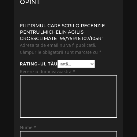
OPINII
FII PRIMUL CARE SCRII O RECENZIE
PENTRU „MICHELIN AGILIS
CROSSCLIMATE 195/75R16 107/105R”
Adresa ta de email nu va fi publicată.
Câmpurile obligatorii sunt marcate cu
*
RATING-UL TĂU
Recenzia dumneavoastră
*
Nume
*