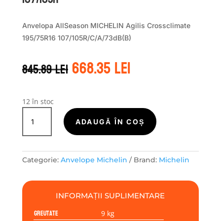
Anvelopa AllSeason MICHELIN Agilis Crossclimate
195/75R16 107/105R/C/A/73dB(B)
Prețul
Prețul
668.35
lei
845.89
lei
inițial
curent
a
este:
fost:
668.35 lei.
845.89 lei.
12 în stoc
Cantitate
Michelin
ADAUGĂ ÎN COȘ
AGILIS
CROSSCLIMATE
195/75R16
Categorie:
Anvelope Michelin
Brand:
Michelin
107/105R
INFORMAȚII SUPLIMENTARE
Greutate
9 kg