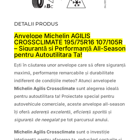
DETALII PRODUS
Anvelope Michelin AGILIS
CROSSCLIMATE 195/75R16 107/105R
– Siguranță și Performanță All-Season
pentru Autoutilitara Ta!
Ești în căutarea unor anvelope care să ofere siguranță
maximă, performanțe remarcabile și durabilitate
indiferent de condițiile meteo? Atunci anvelopele
Michelin Agilis Crossclimate
sunt alegerea ideală
pentru autoutilitara ta! Proiectate special pentru
autovehicule comerciale, aceste anvelope all-season
îți oferă
aderență excelentă
,
eficiență sporită
și
siguranță de neegalat
pe tot parcursul anului.
Michelin Agilis Crossclimate
sunt o investiție
inteligentă pentru afacerea ta, reducând costurile și