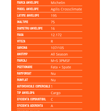
Marca anvelope
Michelin
Model anvelope
Agilis Crossclimate
Latime anvelope
195
Inaltime
75
Diametru anvelope
16
Masa
12.172
Viteza
R
Sarcina
107/105
Anotimp
All Season
Marcaj
M+S 3PMSF
Pozitionare
Fata + Spate
Ramforsat
Nu
Runflat
Nu
Autovehicule comerciale
1
Tip anvelopa
Cargo
Eficienta Combustibil
C
Eficienta Aderenta
A