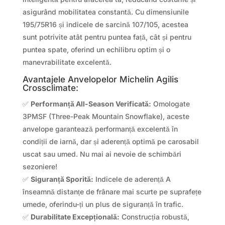
asigurând mobilitatea constantă. Cu dimensiunile
195/75R16 și indicele de sarcină 107/105, acestea
sunt potrivite atât pentru puntea față, cât și pentru
puntea spate, oferind un echilibru optim și o
manevrabilitate excelentă.
Avantajele Anvelopelor Michelin Agilis
Crossclimate:
✅
Performanță All-Season Verificată:
Omologate
3PMSF (Three-Peak Mountain Snowflake), aceste
anvelope garantează performanță excelentă în
condiții de iarnă, dar și aderență optimă pe carosabil
uscat sau umed. Nu mai ai nevoie de schimbări
sezoniere!
✅
Siguranță Sporită:
Indicele de aderență A
înseamnă distanțe de frânare mai scurte pe suprafețe
umede, oferindu-ți un plus de siguranță în trafic.
✅
Durabilitate Excepțională:
Construcția robustă,