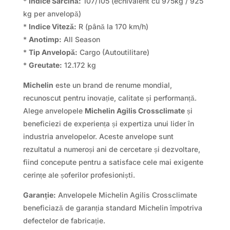
*
Indice Sarcină:
107/105 (echivalent cu 975kg / 925
kg per anvelopă)
*
Indice Viteză:
R (până la 170 km/h)
*
Anotimp:
All Season
*
Tip Anvelopă:
Cargo (Autoutilitare)
*
Greutate:
12.172 kg
Michelin
este un brand de renume mondial,
recunoscut pentru inovație, calitate și performanță.
Alege anvelopele
Michelin Agilis Crossclimate
și
beneficiezi de experiența și expertiza unui lider în
industria anvelopelor. Aceste anvelope sunt
rezultatul a numeroși ani de cercetare și dezvoltare,
fiind concepute pentru a satisface cele mai exigente
cerințe ale șoferilor profesioniști.
Garanție:
Anvelopele Michelin Agilis Crossclimate
beneficiază de garanția standard Michelin împotriva
defectelor de fabricație.