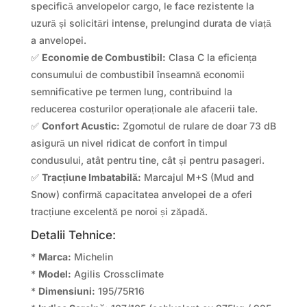
specifică anvelopelor cargo, le face rezistente la
uzură și solicitări intense, prelungind durata de viață
a anvelopei.
✅
Economie de Combustibil:
Clasa C la eficiența
consumului de combustibil înseamnă economii
semnificative pe termen lung, contribuind la
reducerea costurilor operaționale ale afacerii tale.
✅
Confort Acustic:
Zgomotul de rulare de doar 73 dB
asigură un nivel ridicat de confort în timpul
condusului, atât pentru tine, cât și pentru pasageri.
✅
Tracțiune Imbatabilă:
Marcajul M+S (Mud and
Snow) confirmă capacitatea anvelopei de a oferi
tracțiune excelentă pe noroi și zăpadă.
Detalii Tehnice:
*
Marca:
Michelin
*
Model:
Agilis Crossclimate
*
Dimensiuni:
195/75R16