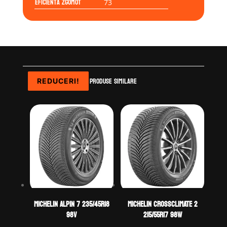
Eficienta Zgomot
73
Produse similare
REDUCERI!
REDUCERI!
REDUCERI!
REDUCERI!
Michelin ALPIN 7 235/45R18
Michelin CROSSCLIMATE 2
98V
215/55R17 98W