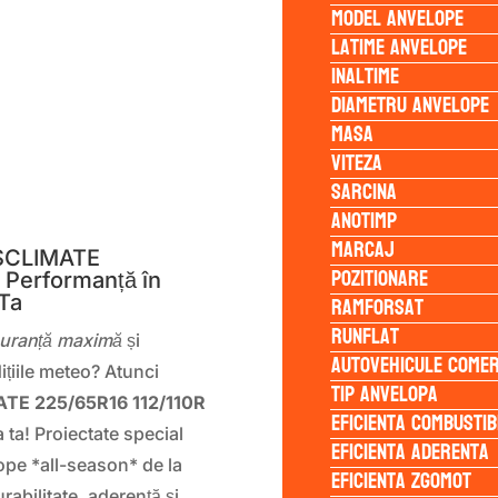
Model anvelope
Latime anvelope
Inaltime
Diametru anvelope
Masa
Viteza
Sarcina
S
Anotimp
Marcaj
SSCLIMATE
Pozitionare
i Performanță în
Ramforsat
 Ta
Runflat
guranță maximă
și
Autovehicule comer
ițiile meteo? Atunci
Tip anvelopa
ATE 225/65R16 112/110R
Eficienta Combustib
 ta! Proiectate special
Eficienta Aderenta
ope *all-season* de la
Eficienta Zgomot
rabilitate, aderență și