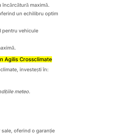
cu încărcătură maximă.
oferind un echilibru optim
 pentru vehicule
 maximă.
lin Agilis Crossclimate
limate, investești în:
dițiile meteo.
 sale, oferind o garanție