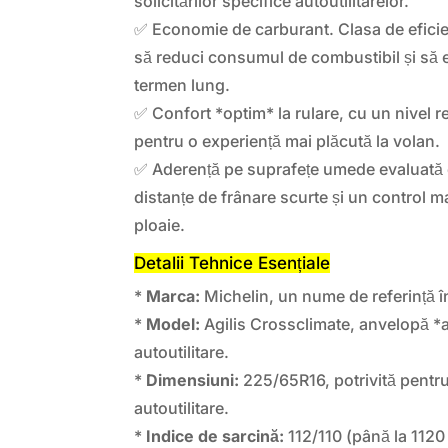
solicitărilor specifice autoutilitarelor.
✅ Economie de carburant. Clasa de efici
să reduci consumul de combustibil și să 
termen lung.
✅ Confort *optim* la rulare, cu un nivel 
pentru o experiență mai plăcută la volan.
✅ Aderență pe suprafețe umede evaluată
distanțe de frânare scurte și un control ma
ploaie.
Detalii Tehnice Esențiale
*
Marca:
Michelin, un nume de referință î
*
Model:
Agilis Crossclimate, anvelopă *
autoutilitare.
*
Dimensiuni:
225/65R16, potrivită pentr
autoutilitare.
*
Indice de sarcină:
112/110 (până la 1120