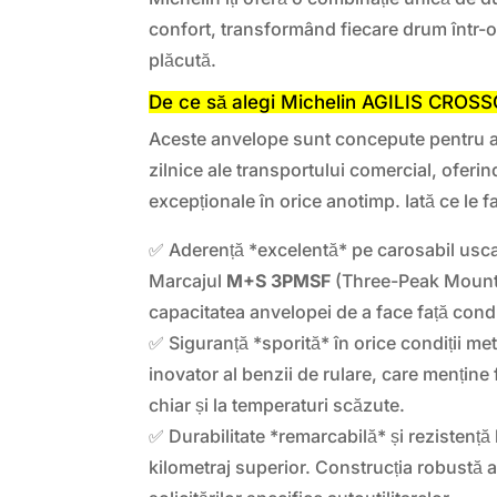
confort, transformând fiecare drum într-o
plăcută.
De ce să alegi Michelin AGILIS CROS
Aceste anvelope sunt concepute pentru a 
zilnice ale transportului comercial, oferi
excepționale în orice anotimp. Iată ce le f
✅ Aderență *excelentă* pe carosabil usca
Marcajul
M+S 3PMSF
(Three-Peak Mounta
capacitatea anvelopei de a face față condiț
✅ Siguranță *sporită* în orice condiții m
inovator al benzii de rulare, care menține 
chiar și la temperaturi scăzute.
✅ Durabilitate *remarcabilă* și rezistență
kilometraj superior. Construcția robustă a