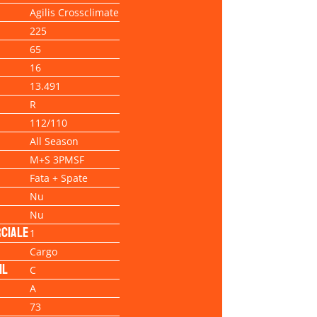
Agilis Crossclimate
225
65
16
13.491
R
112/110
All Season
M+S 3PMSF
Fata + Spate
Nu
Nu
ciale
1
Cargo
il
C
A
73