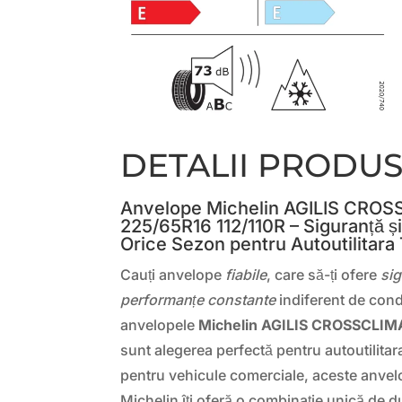
DETALII PRODU
Anvelope Michelin AGILIS CRO
225/65R16 112/110R – Siguranță ș
Orice Sezon pentru Autoutilitara
Cauți anvelope
fiabile
, care să-ți ofere
si
performanțe constante
indiferent de cond
anvelopele
Michelin AGILIS CROSSCLIM
sunt alegerea perfectă pentru autoutilitara
pentru vehicule comerciale, aceste anvel
Michelin îți oferă o combinație unică de du