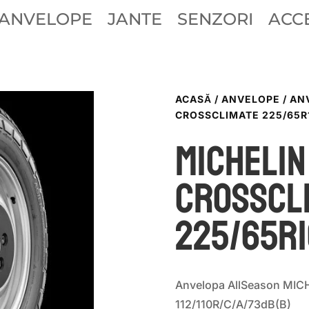
ANVELOPE
JANTE
SENZORI
ACCE
ACASĂ
/
ANVELOPE
/
AN
CROSSCLIMATE 225/65R1
Michelin
CROSSCL
225/65R1
Anvelopa AllSeason MICH
112/110R/C/A/73dB(B)