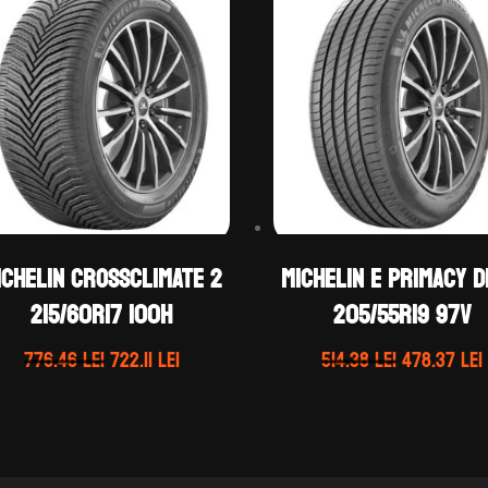
ichelin CROSSCLIMATE 2
Michelin E PRIMACY 
215/60R17 100H
205/55R19 97V
Prețul
Prețul
Prețul
776.46
lei
722.11
lei
514.38
lei
478.37
lei
inițial
curent
inițial
a
este:
a
fost:
722.11 lei.
fost:
776.46 lei.
514.38 lei.