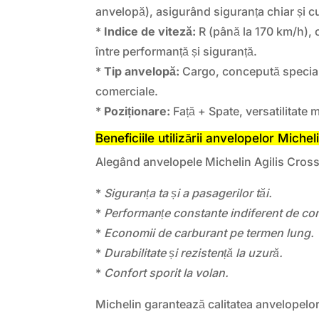
anvelopă), asigurând siguranța chiar și 
*
Indice de viteză:
R (până la 170 km/h), 
între performanță și siguranță.
*
Tip anvelopă:
Cargo, concepută special
comerciale.
*
Poziționare:
Față + Spate, versatilitate
Beneficiile utilizării anvelopelor Miche
Alegând anvelopele Michelin Agilis Crossc
*
Siguranța ta și a pasagerilor tăi.
*
Performanțe constante indiferent de con
*
Economii de carburant pe termen lung.
*
Durabilitate și rezistență la uzură.
*
Confort sporit la volan.
Michelin garantează calitatea anvelopelor