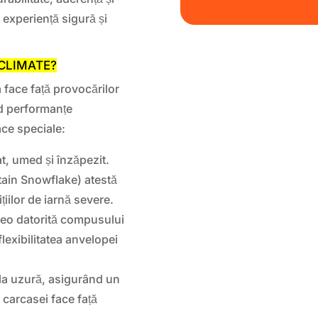
 experiență sigură și
SCLIMATE?
face față provocărilor
nd performanțe
ace speciale:
t, umed și înzăpezit.
in Snowflake) atestă
iilor de iarnă severe.
eteo datorită compusului
flexibilitatea anvelopei
 la uzură, asigurând un
 carcasei face față