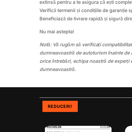
extinsă pentru a te asigura că ești complet
Verifică termenii și condițiile de garanție s
Beneficiază de livrare rapidă și sigură dire
Nu mai astepta!
Notă: Vă rugăm să verificați compatibilit
dumneavoastră de autoturism înainte de a
orice întrebări, echipa noastră de experți 
dumneavoastră.
REDUCERI!
REDUCERI!
REDUCERI!
REDUCERI!