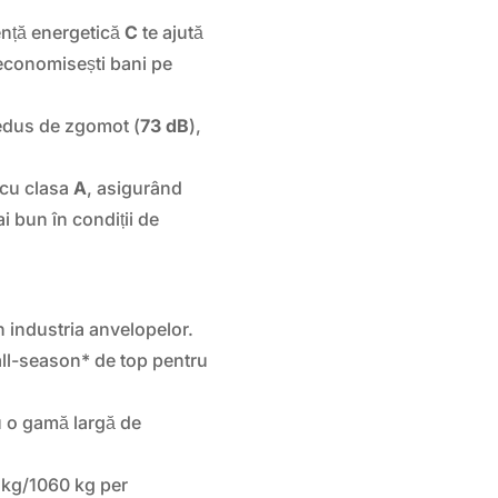
ență energetică
C
te ajută
economisești bani pe
redus de zgomot (
73 dB
),
 cu clasa
A
, asigurând
i bun în condiții de
n industria anvelopelor.
all-season* de top pentru
u o gamă largă de
 kg/1060 kg per