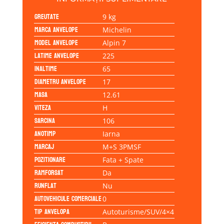
Greutate
9 kg
Marca anvelope
Michelin
Model anvelope
Alpin 7
Latime anvelope
225
Inaltime
65
Diametru anvelope
17
Masa
12.61
Viteza
H
Sarcina
106
Anotimp
Iarna
Marcaj
M+S 3PMSF
Pozitionare
Fata + Spate
Ramforsat
Da
Runflat
Nu
Autovehicule comerciale
0
Tip anvelopa
Autoturisme/SUV/4×4