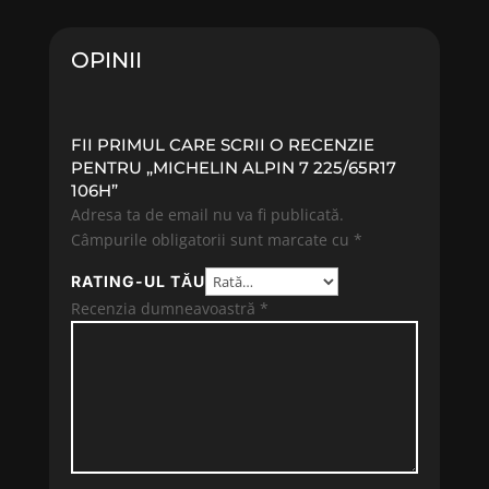
1083.45 lei.
923.53 lei.
OPINII
FII PRIMUL CARE SCRII O RECENZIE
PENTRU „MICHELIN ALPIN 7 225/65R17
106H”
Adresa ta de email nu va fi publicată.
Câmpurile obligatorii sunt marcate cu
*
RATING-UL TĂU
Recenzia dumneavoastră
*