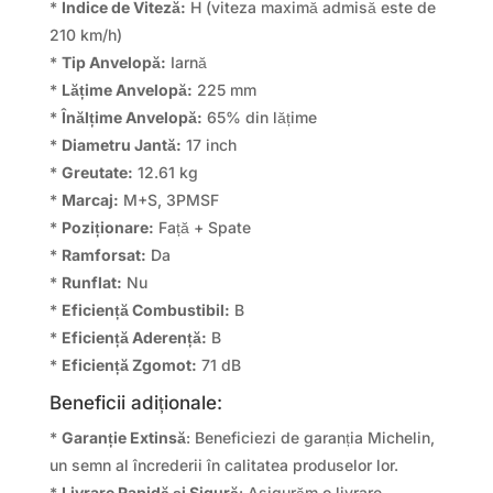
*
Indice de Viteză:
H (viteza maximă admisă este de
210 km/h)
*
Tip Anvelopă:
Iarnă
*
Lățime Anvelopă:
225 mm
*
Înălțime Anvelopă:
65% din lățime
*
Diametru Jantă:
17 inch
*
Greutate:
12.61 kg
*
Marcaj:
M+S, 3PMSF
*
Poziționare:
Față + Spate
*
Ramforsat:
Da
*
Runflat:
Nu
*
Eficiență Combustibil:
B
*
Eficiență Aderență:
B
*
Eficiență Zgomot:
71 dB
Beneficii adiționale:
*
Garanție Extinsă
: Beneficiezi de garanția Michelin,
un semn al încrederii în calitatea produselor lor.
*
Livrare Rapidă și Sigură
: Asigurăm o livrare