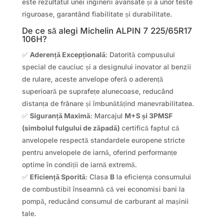
este rezultatul unei inginerii avansate și a unor teste
riguroase, garantând fiabilitate și durabilitate.
De ce să alegi Michelin ALPIN 7 225/65R17
106H?
✅
Aderență Excepțională
: Datorită compusului
special de cauciuc și a designului inovator al benzii
de rulare, aceste anvelope oferă o aderență
superioară pe suprafețe alunecoase, reducând
distanța de frânare și îmbunătățind manevrabilitatea.
✅
Siguranță Maximă
: Marcajul
M+S și 3PMSF
(simbolul fulgului de zăpadă)
certifică faptul că
anvelopele respectă standardele europene stricte
pentru anvelopele de iarnă, oferind performanțe
optime în condiții de iarnă extremă.
✅
Eficiență Sporită
: Clasa
B
la eficiența consumului
de combustibil înseamnă că vei economisi bani la
pompă, reducând consumul de carburant al mașinii
tale.