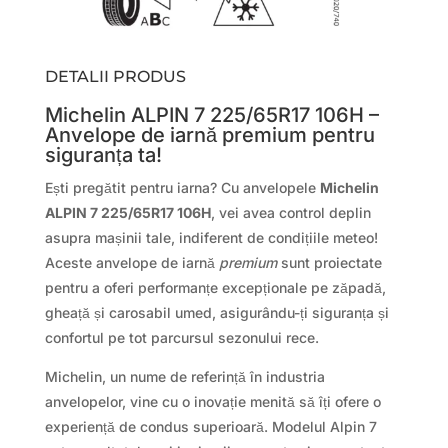
DETALII PRODUS
Michelin ALPIN 7 225/65R17 106H –
Anvelope de iarnă premium pentru
siguranța ta!
Ești pregătit pentru iarna? Cu anvelopele
Michelin
ALPIN 7 225/65R17 106H
, vei avea control deplin
asupra mașinii tale, indiferent de condițiile meteo!
Aceste anvelope de iarnă
premium
sunt proiectate
pentru a oferi performanțe excepționale pe zăpadă,
gheață și carosabil umed, asigurându-ți siguranța și
confortul pe tot parcursul sezonului rece.
Michelin, un nume de referință în industria
anvelopelor, vine cu o inovație menită să îți ofere o
experiență de condus superioară. Modelul Alpin 7