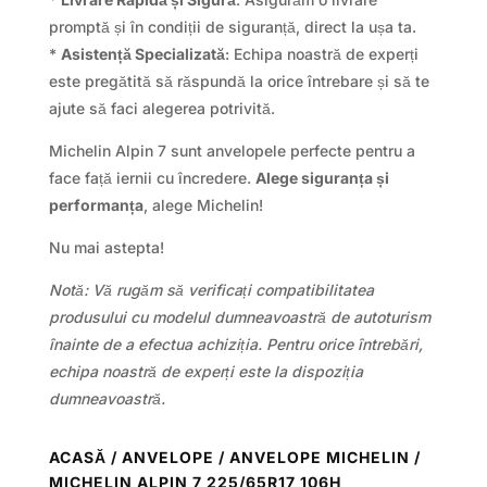
promptă și în condiții de siguranță, direct la ușa ta.
*
Asistență Specializată
: Echipa noastră de experți
este pregătită să răspundă la orice întrebare și să te
ajute să faci alegerea potrivită.
Michelin Alpin 7 sunt anvelopele perfecte pentru a
face față iernii cu încredere.
Alege siguranța și
performanța
, alege Michelin!
Nu mai astepta!
Notă: Vă rugăm să verificați compatibilitatea
produsului cu modelul dumneavoastră de autoturism
înainte de a efectua achiziția. Pentru orice întrebări,
echipa noastră de experți este la dispoziția
dumneavoastră.
ACASĂ
/
ANVELOPE
/
ANVELOPE MICHELIN
/
MICHELIN ALPIN 7 225/65R17 106H