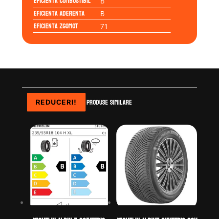
Eficienta Combustibil
B
Eficienta Aderenta
B
Eficienta Zgomot
71
Produse similare
REDUCERI!
REDUCERI!
REDUCERI!
REDUCERI!