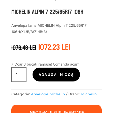
Michelin ALPIN 7 225/65R17 106H
Anvelopa Iarna MICHELIN Alpin 7 225/65R17
106H/XL/B/B/71dB(B)
Prețul
Prețul
1072.23
lei
1076.48
lei
inițial
curent
a
este:
fost:
1072.23 lei.
1076.48 lei.
⚡ Doar 3 bucăți rămase! Comandă acum!
Cantitate
Michelin
ADAUGĂ ÎN COȘ
ALPIN
7
225/65R17
Categorie:
Anvelope Michelin
Brand:
Michelin
106H
INFORMAȚII SUPLIMENTARE