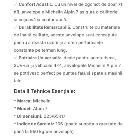
✅
Confort Acustic
: Cu un nivel de zgomot de doar
71
dB
, anvelopele Michelin Alpin 7 asigură o călătorie
silențioasă și confortabilă.
✅
Durabilitate Remarcabilă
: Construite cu materiale
de înaltă calitate, aceste anvelope sunt concepute
pentru a rezista uzurii și a oferi performanțe
constante pe termen lung.
✅
Potrivire Universală
: Ideale pentru autoturisme,
SUV-uri și vehicule 4×4, anvelopele Michelin Alpin 7
se potrivesc perfect pe puntea față și spate a mașinii
tale.
Detalii Tehnice Esențiale:
*
Marca:
Michelin
*
Model:
Alpin 7
*
Dimensiuni:
225/65R17
*
Indice de Sarcină:
106 (poate suporta o greutate de
până la 950 kg per anvelopă)