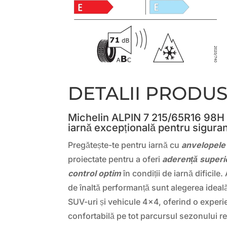
DETALII PRODU
Michelin ALPIN 7 215/65R16 98H
iarnă excepțională pentru siguran
Pregătește-te pentru iarnă cu
anvelopele
proiectate pentru a oferi
aderență superi
control optim
în condiții de iarnă dificil
de înaltă performanță sunt alegerea ideal
SUV-uri și vehicule 4×4, oferind o experi
confortabilă pe tot parcursul sezonului r