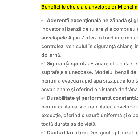
Beneficiile cheie ale anvelopelor Michelin
✅
Aderență excepțională pe zăpadă și g
inovator al benzii de rulare și a compusul
anvelopele Alpin 7 oferă o tracțiune remar
controlezi vehiculul în siguranță chiar și în
de iarnă.
✅
Siguranță sporită:
Frânare eficientă și 
suprafețe alunecoase. Modelul benzii de 
pentru a evacua rapid apa și zăpada topit
acvaplanare și oferind o distanță de frâna
✅
Durabilitate și performanță constantă
pentru calitatea și durabilitatea anvelopel
excepție, oferind o uzură uniformă și o p
toată durata sa de viață.
✅
Confort la rulare:
Designul optimizat r