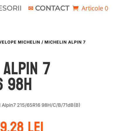
SORII
CONTACT
Articole 0
VELOPE MICHELIN
/ MICHELIN ALPIN 7
 ALPIN 7
6 98H
 Alpin7 215/65R16 98H/C/B/71dB(B)
ețul
Prețul
89.28
lei
ițial
curent