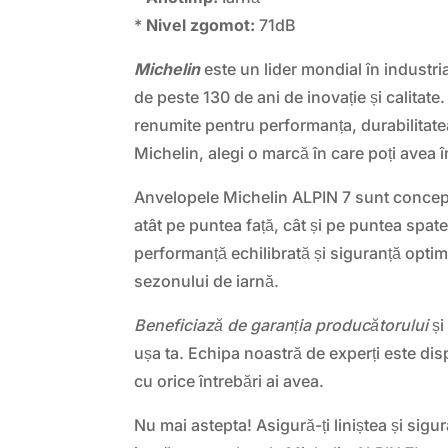
*
Nivel zgomot:
71dB
Michelin
este un lider mondial în industri
de peste 130 de ani de inovație și calitat
renumite pentru performanța, durabilitatea
Michelin, alegi o marcă în care poți avea 
Anvelopele Michelin ALPIN 7 sunt concep
atât pe puntea față, cât și pe puntea spat
performanță echilibrată și siguranță optim
sezonului de iarnă.
Beneficiază de garanția producătorului
și
ușa ta. Echipa noastră de experți este dis
cu orice întrebări ai avea.
Nu mai astepta! Asigură-ți liniștea și sig