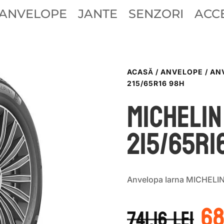
ANVELOPE
JANTE
SENZORI
ACCE
ACASĂ
/
ANVELOPE
/
AN
215/65R16 98H
Michelin
215/65R1
Anvelopa Iarna MICHELIN
Pr
6
in
741.16
lei