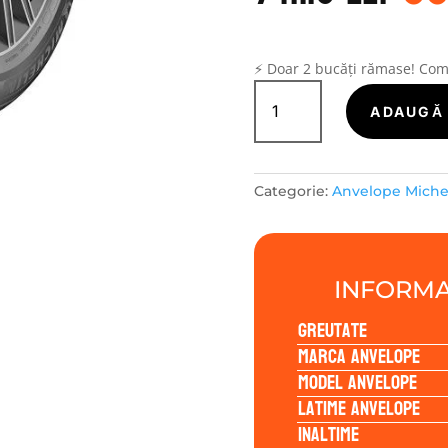
a
fo
74
⚡ Doar 2 bucăți rămase! Co
Cantitate
Michelin
ADAUGĂ 
ALPIN
7
215/65R16
Categorie:
Anvelope Miche
98H
INFORMA
Greutate
Marca anvelope
Model anvelope
Latime anvelope
Inaltime