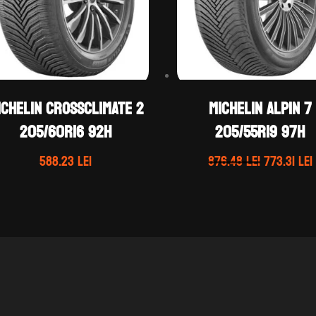
ichelin CROSSCLIMATE 2
Michelin ALPIN 7
205/60R16 92H
205/55R19 97H
Prețul
588.23
lei
876.48
lei
773.31
lei
inițial
a
fost:
876.48 lei