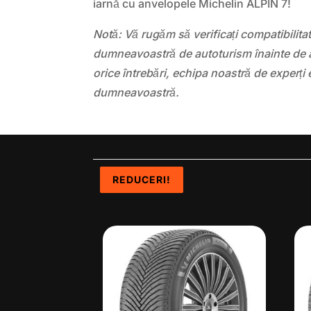
iarnă cu anvelopele Michelin ALPIN 7!
Notă: Vă rugăm să verificați compatibilit
dumneavoastră de autoturism înainte de a
orice întrebări, echipa noastră de experți 
dumneavoastră.
REDUCERI!
REDUCERI!
REDUCERI!