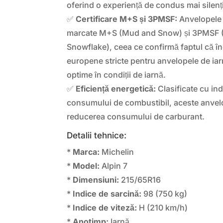
oferind o experiență de condus mai silenț
✅
Certificare M+S și 3PMSF:
Anvelopele 
marcate M+S (Mud and Snow) și 3PMSF 
Snowflake), ceea ce confirmă faptul că în
europene stricte pentru anvelopele de iar
optime în condiții de iarnă.
✅
Eficiență energetică:
Clasificate cu ind
consumului de combustibil, aceste anvelo
reducerea consumului de carburant.
Detalii tehnice:
*
Marca:
Michelin
*
Model:
Alpin 7
*
Dimensiuni:
215/65R16
*
Indice de sarcină:
98 (750 kg)
*
Indice de viteză:
H (210 km/h)
*
Anotimp:
Iarnă