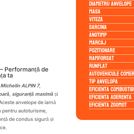
Diametru anvelope
Masa
Viteza
Sarcina
Anotimp
Marcaj
Pozitionare
S
Ramforsat
Runflat
 – Performanță de
Autovehicule comer
ța ta
Tip anvelopa
 Michelin ALPIN 7
,
Eficienta Combustib
oară
,
siguranță maximă
și
Eficienta Aderenta
e. Aceste anvelope de iarnă
Eficienta Zgomot
ă pentru autoturisme,
ență de condus sigură și
ece.