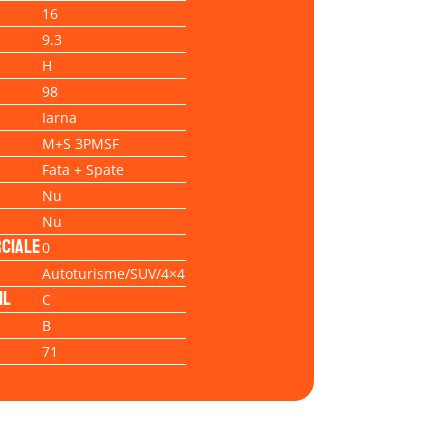
16
9.3
H
98
Iarna
M+S 3PMSF
Fata + Spate
Nu
Nu
ciale
0
Autoturisme/SUV/4×4
il
C
B
71