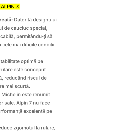
 ALPIN 7:
heață:
Datorită designului
ui de cauciuc special,
cabilă, permițându-ți să
 cele mai dificile condiții
stabilitate optimă pe
rulare este conceput
ă, reducând riscul de
re mai scurtă.
:
Michelin este renumit
or sale. Alpin 7 nu face
erformanță excelentă pe
educe zgomotul la rulare,