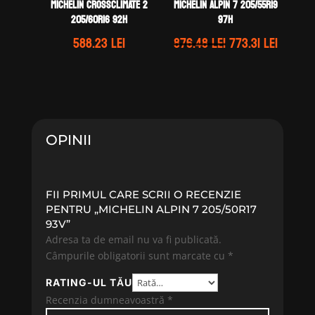
Michelin CROSSCLIMATE 2
Michelin ALPIN 7 205/55R19
205/60R16 92H
97H
Prețul
Prețul
588.23
lei
876.48
lei
773.31
lei
inițial
curent
a
este:
fost:
773.31 l
876.48 lei.
OPINII
FII PRIMUL CARE SCRII O RECENZIE
PENTRU „MICHELIN ALPIN 7 205/50R17
93V”
Adresa ta de email nu va fi publicată.
Câmpurile obligatorii sunt marcate cu
*
RATING-UL TĂU
Recenzia dumneavoastră
*