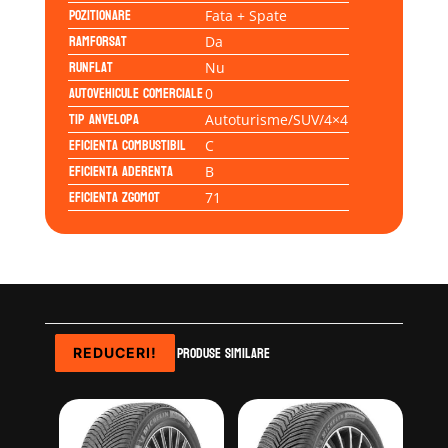
Pozitionare
Fata + Spate
Ramforsat
Da
Runflat
Nu
Autovehicule comerciale
0
Tip anvelopa
Autoturisme/SUV/4×4
Eficienta Combustibil
C
Eficienta Aderenta
B
Eficienta Zgomot
71
Produse similare
REDUCERI!
REDUCERI!
REDUCERI!