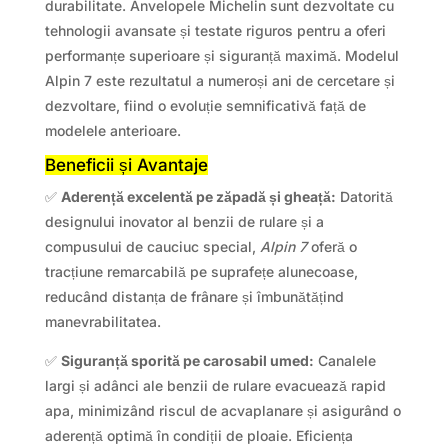
durabilitate. Anvelopele Michelin sunt dezvoltate cu
tehnologii avansate și testate riguros pentru a oferi
performanțe superioare și siguranță maximă. Modelul
Alpin 7 este rezultatul a numeroși ani de cercetare și
dezvoltare, fiind o evoluție semnificativă față de
modelele anterioare.
Beneficii și Avantaje
✅
Aderență excelentă pe zăpadă și gheață:
Datorită
designului inovator al benzii de rulare și a
compusului de cauciuc special,
Alpin 7
oferă o
tracțiune remarcabilă pe suprafețe alunecoase,
reducând distanța de frânare și îmbunătățind
manevrabilitatea.
✅
Siguranță sporită pe carosabil umed:
Canalele
largi și adânci ale benzii de rulare evacuează rapid
apa, minimizând riscul de acvaplanare și asigurând o
aderență optimă în condiții de ploaie. Eficiența