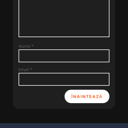
Nume
*
Email
*
ÎNAINTEAZĂ