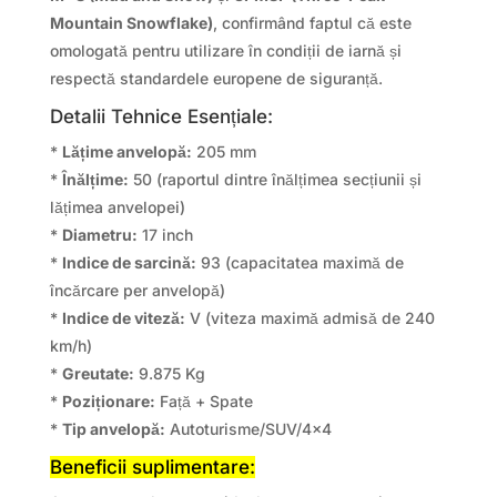
Mountain Snowflake)
, confirmând faptul că este
omologată pentru utilizare în condiții de iarnă și
respectă standardele europene de siguranță.
Detalii Tehnice Esențiale:
*
Lățime anvelopă:
205 mm
*
Înălțime:
50 (raportul dintre înălțimea secțiunii și
lățimea anvelopei)
*
Diametru:
17 inch
*
Indice de sarcină:
93 (capacitatea maximă de
încărcare per anvelopă)
*
Indice de viteză:
V (viteza maximă admisă de 240
km/h)
*
Greutate:
9.875 Kg
*
Poziționare:
Față + Spate
*
Tip anvelopă:
Autoturisme/SUV/4×4
Beneficii suplimentare: