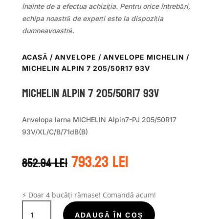
înainte de a efectua achiziția. Pentru orice întrebări,
echipa noastră de experți este la dispoziția
dumneavoastră.
ACASĂ
/
ANVELOPE
/
ANVELOPE MICHELIN
/
MICHELIN ALPIN 7 205/50R17 93V
Michelin ALPIN 7 205/50R17 93V
Anvelopa Iarna MICHELIN Alpin7-PJ 205/50R17
93V/XL/C/B/71dB(B)
Prețul
Prețul
793.23
lei
852.94
lei
inițial
curent
a
este:
fost:
793.23 lei.
852.94 lei.
⚡ Doar 4 bucăți rămase! Comandă acum!
Cantitate
Michelin
ADAUGĂ ÎN COȘ