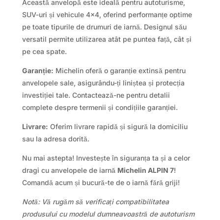
Această anvelopă este ideală pentru autoturisme,
SUV-uri și vehicule 4×4, oferind performanțe optime
pe toate tipurile de drumuri de iarnă. Designul său
versatil permite utilizarea atât pe puntea față, cât și
pe cea spate.
Garanție:
Michelin oferă o garanție extinsă pentru
anvelopele sale, asigurându-ți liniștea și protecția
investiției tale. Contactează-ne pentru detalii
complete despre termenii și condițiile garanției.
Livrare:
Oferim livrare rapidă și sigură la domiciliu
sau la adresa dorită.
Nu mai astepta! Investește în siguranța ta și a celor
dragi cu anvelopele de iarnă
Michelin ALPIN 7
!
Comandă acum și bucură-te de o iarnă fără griji!
Notă: Vă rugăm să verificați compatibilitatea
produsului cu modelul dumneavoastră de autoturism