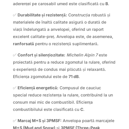
aderenței pe carosabil umed este clasificată cu
B
.
✅
Durabilitate și rezistență:
Construcția robustă și
materialele de înaltă calitate asigură o durată de
viață îndelungată a anvelopei, oferind un raport
excelent calitate-preț. Anvelopa este, de asemenea,
ranforsată
pentru o rezistență suplimentară.
✅
Confort și silențiozitate:
Michelin Alpin 7
este
proiectată pentru a reduce zgomotul la rulare, oferind
o experiență de condus mai plăcută și relaxantă.
Eficiența zgomotului este de
71 dB
.
✅
Eficiență energetică:
Compusul de cauciuc
special reduce rezistența la rulare, contribuind la un
consum mai mic de combustibil. Eficiența
combustibilului este clasificată cu
C
.
✅
Marcaj M+S și 3PMSF:
Anvelopa poartă marcajele
M+S (Mud and Snow)
și
3PMSF (Three-Peak