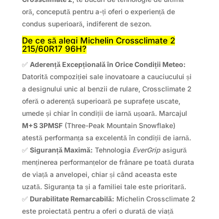
oră, concepută pentru a-ți oferi o experiență de
condus superioară, indiferent de sezon.
De ce să alegi Michelin Crossclimate 2
215/60R17 96H?
✅
Aderență Excepțională în Orice Condiții Meteo:
Datorită compoziției sale inovatoare a cauciucului și
a designului unic al benzii de rulare, Crossclimate 2
oferă o aderență superioară pe suprafețe uscate,
umede și chiar în condiții de iarnă ușoară. Marcajul
M+S 3PMSF
(Three-Peak Mountain Snowflake)
atestă performanța sa excelentă în condiții de iarnă.
✅
Siguranță Maximă:
Tehnologia
EverGrip
asigură
menținerea performanțelor de frânare pe toată durata
de viață a anvelopei, chiar și când aceasta este
uzată. Siguranța ta și a familiei tale este prioritară.
✅
Durabilitate Remarcabilă:
Michelin Crossclimate 2
este proiectată pentru a oferi o durată de viață