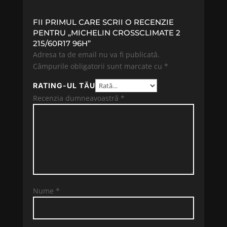
FII PRIMUL CARE SCRII O RECENZIE
PENTRU „MICHELIN CROSSCLIMATE 2
215/60R17 96H”
Adresa ta de email nu va fi publicată.
Câmpurile obligatorii sunt marcate cu
*
RATING-UL TĂU
Recenzia dumneavoastră
*
Nume
*