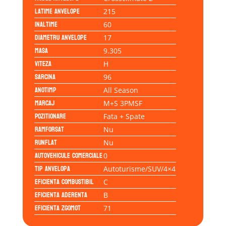
Latime anvelope
215
Inaltime
60
Diametru anvelope
17
Masa
9.305
Viteza
H
Sarcina
96
Anotimp
All Season
Marcaj
M+S 3PMSF
Pozitionare
Fata + Spate
Ramforsat
Nu
Runflat
Nu
Autovehicule comerciale
0
Tip anvelopa
Autoturisme/SUV/4×4
Eficienta Combustibil
C
Eficienta Aderenta
B
Eficienta Zgomot
71