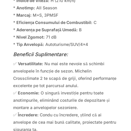
*
Indice de Viteză:
H (210 km/h)
*
Anotimp:
All Season
*
Marcaj:
M+S, 3PMSF
*
Eficiența Consumului de Combustibil:
C
*
Aderența pe Suprafață Umedă:
B
*
Nivel Zgomot:
71 dB
*
Tip Anvelopă:
Autoturisme/SUV/4×4
Beneficii Suplimentare:
✅
Versatilitate:
Nu mai este nevoie să schimbi
anvelopele în funcție de sezon. Michelin
Crossclimate 2 te scapă de griji, oferind performanțe
excelente pe tot parcursul anului.
✅
Economie:
O singură investiție pentru toate
anotimpurile, eliminând costurile de depozitare și
montare a anvelopelor sezoniere.
✅
Încredere:
Condu cu încredere, știind că ai
anvelope de cea mai bună calitate, proiectate pentru
siguranța ta.