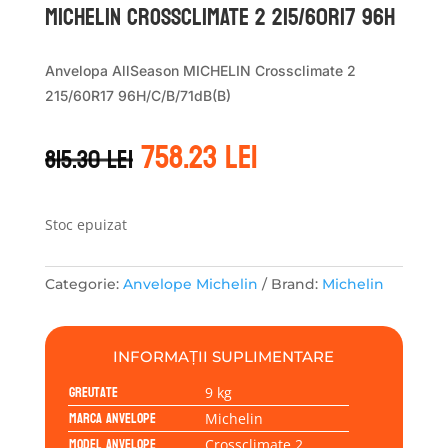
Michelin CROSSCLIMATE 2 215/60R17 96H
Anvelopa AllSeason MICHELIN Crossclimate 2
215/60R17 96H/C/B/71dB(B)
Prețul
Prețul
758.23
lei
815.30
lei
inițial
curent
a
este:
fost:
758.23 lei.
815.30 lei.
Stoc epuizat
Categorie:
Anvelope Michelin
Brand:
Michelin
INFORMAȚII SUPLIMENTARE
Greutate
9 kg
Marca anvelope
Michelin
Model anvelope
Crossclimate 2