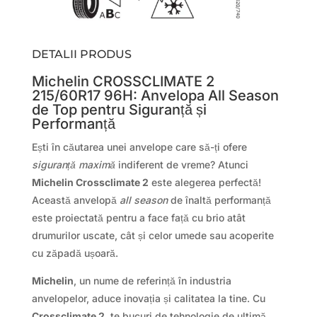
DETALII PRODUS
Michelin CROSSCLIMATE 2
215/60R17 96H: Anvelopa All Season
de Top pentru Siguranță și
Performanță
Ești în căutarea unei anvelope care să-ți ofere
siguranță maximă
indiferent de vreme? Atunci
Michelin Crossclimate 2
este alegerea perfectă!
Această anvelopă
all season
de înaltă performanță
este proiectată pentru a face față cu brio atât
drumurilor uscate, cât și celor umede sau acoperite
cu zăpadă ușoară.
Michelin
, un nume de referință în industria
anvelopelor, aduce inovația și calitatea la tine. Cu
Crossclimate 2
, te bucuri de tehnologie de ultimă