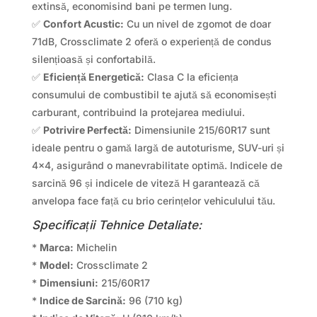
extinsă, economisind bani pe termen lung.
✅
Confort Acustic:
Cu un nivel de zgomot de doar
71dB, Crossclimate 2 oferă o experiență de condus
silențioasă și confortabilă.
✅
Eficiență Energetică:
Clasa C la eficiența
consumului de combustibil te ajută să economisești
carburant, contribuind la protejarea mediului.
✅
Potrivire Perfectă:
Dimensiunile 215/60R17 sunt
ideale pentru o gamă largă de autoturisme, SUV-uri și
4×4, asigurând o manevrabilitate optimă. Indicele de
sarcină 96 și indicele de viteză H garantează că
anvelopa face față cu brio cerințelor vehiculului tău.
Specificații Tehnice Detaliate:
*
Marca:
Michelin
*
Model:
Crossclimate 2
*
Dimensiuni:
215/60R17
*
Indice de Sarcină:
96 (710 kg)