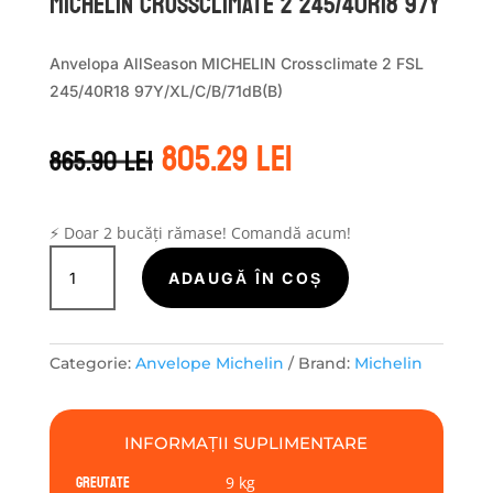
Michelin CROSSCLIMATE 2 245/40R18 97Y
Anvelopa AllSeason MICHELIN Crossclimate 2 FSL
245/40R18 97Y/XL/C/B/71dB(B)
Prețul
Prețul
805.29
lei
865.90
lei
inițial
curent
a
este:
fost:
805.29 lei.
865.90 lei.
⚡ Doar 2 bucăți rămase! Comandă acum!
Cantitate
Michelin
ADAUGĂ ÎN COȘ
CROSSCLIMATE
2
245/40R18
Categorie:
Anvelope Michelin
Brand:
Michelin
97Y
INFORMAȚII SUPLIMENTARE
Greutate
9 kg