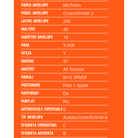
Marca anvelope
Michelin
Model anvelope
Crossclimate 2
Latime anvelope
245
Inaltime
40
Diametru anvelope
18
Masa
9.569
Viteza
Y
Sarcina
97
Anotimp
All Season
Marcaj
M+S 3PMSF
Pozitionare
Fata + Spate
Ramforsat
Da
Runflat
Nu
Autovehicule comerciale
0
Tip anvelopa
Autoturisme/SUV/4×4
Eficienta Combustibil
C
Eficienta Aderenta
B