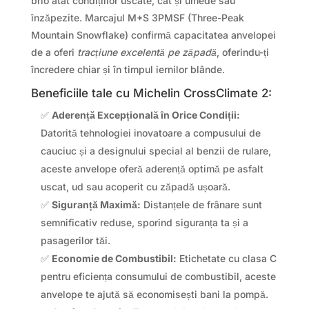
brio atât condițiilor uscate, cât și umede sau
înzăpezite. Marcajul M+S 3PMSF (Three-Peak
Mountain Snowflake) confirmă capacitatea anvelopei
de a oferi
tracțiune excelentă pe zăpadă
, oferindu-ți
încredere chiar și în timpul iernilor blânde.
Beneficiile tale cu Michelin CrossClimate 2:
✅
Aderență Excepțională în Orice Condiții:
Datorită tehnologiei inovatoare a compusului de
cauciuc și a designului special al benzii de rulare,
aceste anvelope oferă aderență optimă pe asfalt
uscat, ud sau acoperit cu zăpadă ușoară.
✅
Siguranță Maximă:
Distanțele de frânare sunt
semnificativ reduse, sporind siguranța ta și a
pasagerilor tăi.
✅
Economie de Combustibil:
Etichetate cu clasa C
pentru eficiența consumului de combustibil, aceste
anvelope te ajută să economisești bani la pompă.