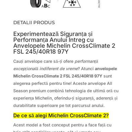
DETALII PRODUS
Experimentează Siguranța și
Performanța Anului Întreg cu
Anvelopele Michelin CrossClimate 2
FSL 245/40R18 97Y
Cauți anvelope care să-ți ofere
performanță
excepțională indiferent de vreme
? Atunci
anvelopele
Michelin CrossClimate 2 FSL 245/40R18 97Y
sunt
alegerea perfectă pentru tine! Aceste anvelope All
Season premium combină tehnologia de ultimă oră cu
experiența Michelin, oferindu-ți siguranță, aderență și
durabilitate superioare pe tot parcursul anului.
De ce să alegi Michelin CrossClimate 2?
Acest model a fost conceput pentru a face față cu