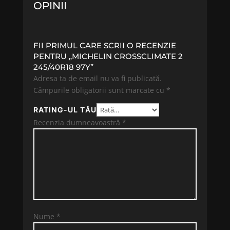
OPINII
FII PRIMUL CARE SCRII O RECENZIE
PENTRU „MICHELIN CROSSCLIMATE 2
245/40R18 97Y”
Adresa ta de email nu va fi publicată.
Câmpurile obligatorii sunt marcate cu
*
RATING-UL TĂU
Recenzia dumneavoastră
*
Nume
*