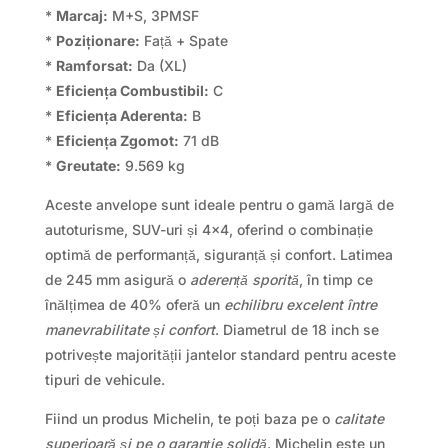
*
Marcaj:
M+S, 3PMSF
*
Poziționare:
Față + Spate
*
Ramforsat:
Da (XL)
*
Eficiența Combustibil:
C
*
Eficiența Aderenta:
B
*
Eficiența Zgomot:
71 dB
*
Greutate:
9.569 kg
Aceste anvelope sunt ideale pentru o gamă largă de
autoturisme, SUV-uri și 4×4, oferind o combinație
optimă de performanță, siguranță și confort. Latimea
de 245 mm asigură o
aderență sporită
, în timp ce
înălțimea de 40% oferă un
echilibru excelent între
manevrabilitate și confort
. Diametrul de 18 inch se
potrivește majorității jantelor standard pentru aceste
tipuri de vehicule.
Fiind un produs Michelin, te poți baza pe o
calitate
superioară și pe o garanție solidă
. Michelin este un