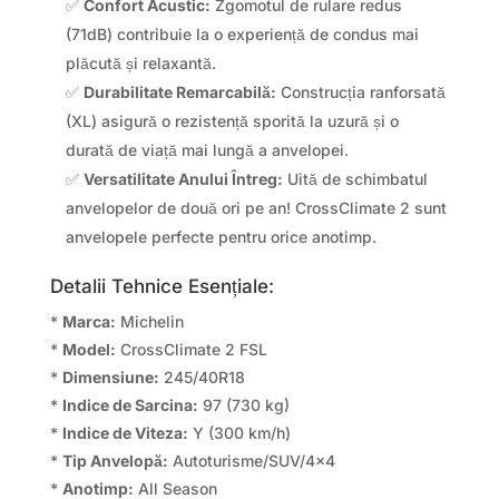
✅
Confort Acustic:
Zgomotul de rulare redus
(71dB) contribuie la o experiență de condus mai
plăcută și relaxantă.
✅
Durabilitate Remarcabilă:
Construcția ranforsată
(XL) asigură o rezistență sporită la uzură și o
durată de viață mai lungă a anvelopei.
✅
Versatilitate Anului Întreg:
Uită de schimbatul
anvelopelor de două ori pe an! CrossClimate 2 sunt
anvelopele perfecte pentru orice anotimp.
Detalii Tehnice Esențiale:
*
Marca:
Michelin
*
Model:
CrossClimate 2 FSL
*
Dimensiune:
245/40R18
*
Indice de Sarcina:
97 (730 kg)
*
Indice de Viteza:
Y (300 km/h)
*
Tip Anvelopă:
Autoturisme/SUV/4×4
*
Anotimp:
All Season