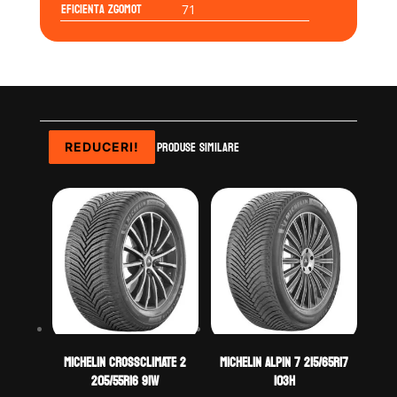
Eficienta Zgomot
71
Produse similare
REDUCERI!
REDUCERI!
REDUCERI!
Michelin CROSSCLIMATE 2
Michelin ALPIN 7 215/65R17
205/55R16 91W
103H