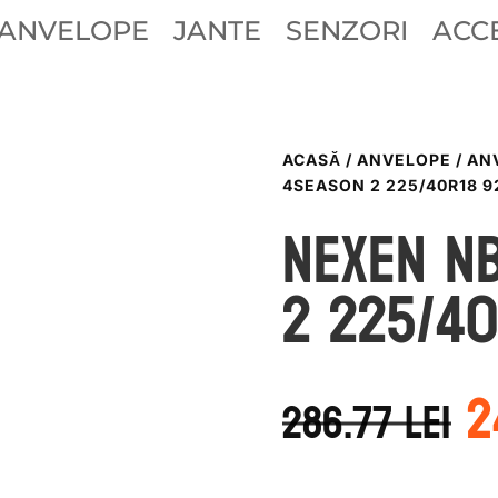
ANVELOPE
JANTE
SENZORI
ACCE
ACASĂ
/
ANVELOPE
/
AN
4SEASON 2 225/40R18 9
Nexen N
2 225/40
P
2
i
286.77
lei
a
f
2