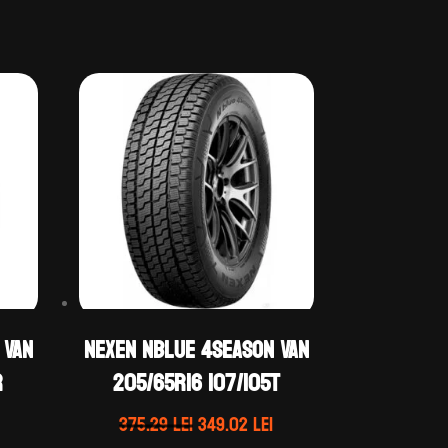
 VAN
Nexen NBLUE 4SEASON VAN
R
205/65R16 107/105T
Prețul
Prețul
Prețul
375.29
lei
349.02
lei