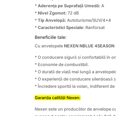
*
Aderența pe Suprafață Umedă:
A
*
Nivel Zgomot:
72 dB
*
Tip Anvelopă:
Autoturisme/SUV/4×4
*
Caracteristici Speciale:
Ranforsat
Beneficiile tale:
Cu anvelopele
NEXEN NBLUE 4SEASON 
* O conducere sigură și confortabilă în o
* Economie de combustibil.
* O durată de viață mai lungă a anvelopelo
* O experiență de conducere silențioasă ș
* Încredere sporită la volan, indiferent de
Garanția calității Nexen:
Nexen este un producător de anvelope cu 