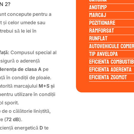
N 2?
Anotimp
Marcaj
t concepute pentru a
Pozitionare
cât și celor umede sau
Ramforsat
rebui să le iei în
Runflat
Autovehicule comer
Tip anvelopa
ață:
Compusul special al
Eficienta Combustib
asigură o aderență
Eficienta Aderenta
erența de clasa A
pe
Eficienta Zgomot
ă în condiții de ploaie.
torită marcajului
M+S și
entru utilizare în condiții
ol sporit.
de o călătorie liniștită,
e (
72 dB
).
ciență energetică
D
te