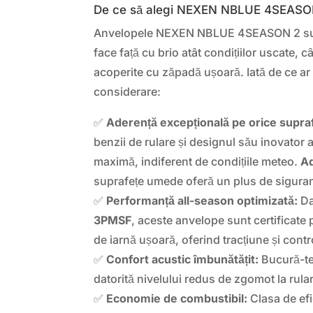
De ce să alegi NEXEN NBLUE 4SEASO
Anvelopele NEXEN NBLUE 4SEASON 2 sun
face față cu brio atât condițiilor uscate, 
acoperite cu zăpadă ușoară. Iată de ce ar t
considerare:
✅
Aderență excepțională pe orice supraf
benzii de rulare și designul său inovator 
maximă, indiferent de condițiile meteo.
Ad
suprafețe umede oferă un plus de siguranț
✅
Performanță all-season optimizată:
Da
3PMSF
, aceste anvelope sunt certificate p
de iarnă ușoară, oferind tracțiune și contr
✅
Confort acustic îmbunătățit:
Bucură-te 
datorită nivelului redus de zgomot la rular
✅
Economie de combustibil:
Clasa de efi