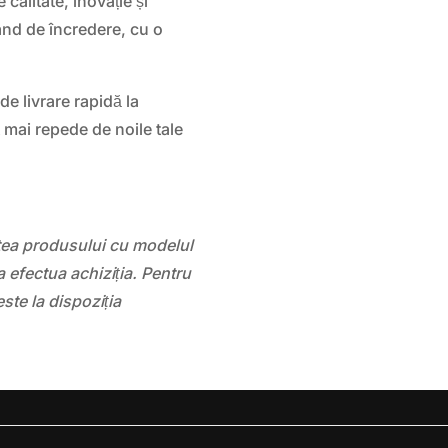
alitate, inovație și
nd de încredere, cu o
de livrare rapidă la
 mai repede de noile tale
atea produsului cu modelul
 efectua achiziția. Pentru
este la dispoziția