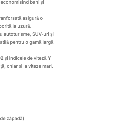
 economisind bani și
ranforsată asigură o
porită la uzură.
ru autoturisme, SUV-uri și
atilă pentru o gamă largă
92
și indicele de viteză
Y
, chiar și la viteze mari.
 de zăpadă)