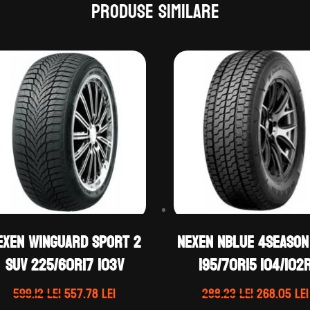
Produse similare
exen WINGUARD SPORT 2
Nexen NBLUE 4SEASON
SUV 225/60R17 103V
195/70R15 104/102
Prețul
Prețul
Prețul
599.12
lei
557.78
lei
288.23
lei
268.05
lei