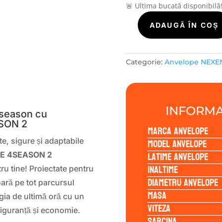
🚨 Ultima bucată disponibilă
Cantitate
ADAUGĂ ÎN COȘ
Nexen
NBLUE
4SEASON
Categorie:
Anvelope NEXE
2
225/40R18
S
92Y
INFORMA
-season cu
SON 2
Marca anvelope
Model anvelope
e, sigure și adaptabile
Latime anvelope
E 4SEASON 2
Inaltime
ru tine! Proiectate pentru
Diametru anvelope
ară pe tot parcursul
Masa
ia de ultimă oră cu un
Viteza
siguranță și economie.
Sarcina