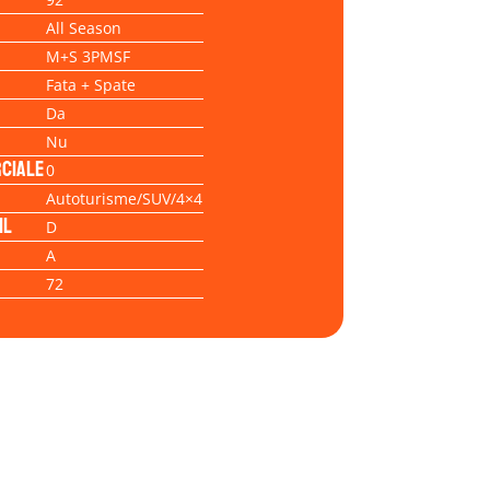
All Season
M+S 3PMSF
Fata + Spate
Da
Nu
ciale
0
Autoturisme/SUV/4×4
il
D
A
72