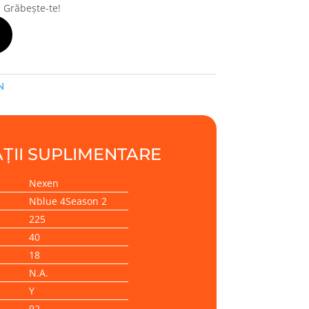
! Grăbește-te!
N
ȚII SUPLIMENTARE
Nexen
Nblue 4Season 2
225
40
18
N.A.
Y
92