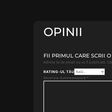
OPINII
FII PRIMUL CARE SCRII 
Adresa ta de email nu va fi publicată.
Câ
RATING-UL TĂU
Recenzia dumneavoastră
*