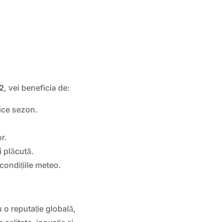
2
, vei beneficia de:
rice sezon.
r.
i plăcută.
 condițiile meteo.
o reputație globală,