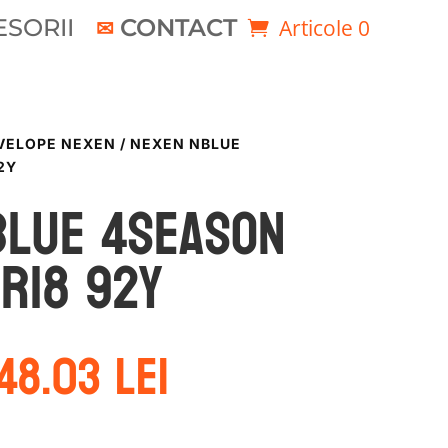
SORII
CONTACT
Articole 0
VELOPE NEXEN
/ NEXEN NBLUE
2Y
BLUE 4SEASON
R18 92Y
rețul
Prețul
48.03
lei
nițial
curent
este:
ost:
248.03 lei.
86.77 lei.