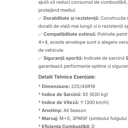
ajută să reduci consumul de combustibil,
protejând mediul.
✅
Durabilitate și rezistență:
Construcția 
durată de viață mai lungă și o rezistență s
✅
Compatibilitate extinsă:
Potrivite pent
4×4, aceste anvelope sunt o alegere vers
de vehicule.
✅
Siguranță sporită:
Indicele de sarcină
garantează performanțe optime și siguranță
Detalii Tehnice Esențiale:
*
Dimensiune:
225/40R18
*
Indice de Sarcină:
92 (630 kg)
*
Indice de Viteză:
Y (300 km/h)
*
Anotimp:
All Season
*
Marcaj:
M+S, 3PMSF (simbolul fulgului
*
Eficiența Combustibil:
D