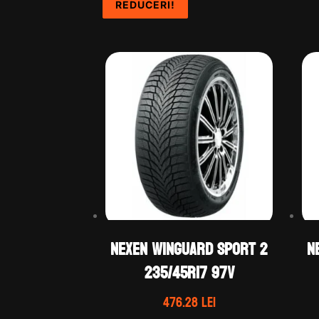
REDUCERI!
REDUCERI!
REDUCERI!
Nexen WINGUARD SPORT 2
N
235/45R17 97V
476.28
lei