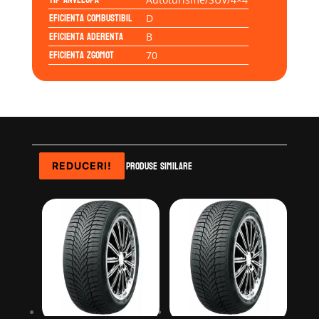
Eficienta Combustibil
D
Eficienta Aderenta
B
Eficienta Zgomot
70
Produse similare
REDUCERI!
REDUCERI!
REDUCERI!