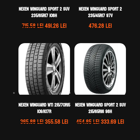
Nexen WINGUARD SPORT 2 SUV
Nexen WINGUARD SPORT 2
235/65R17 108H
235/45R17 97V
Prețul
Prețul
715.58
lei
491.26
lei
476.28
lei
inițial
curent
a
este:
fost:
491.26 lei.
715.58 lei.
Nexen WINGUARD WT1 215/70R15
Nexen WINGUARD SPORT 2 SUV
109/107R
215/65R16 98H
Prețul
Prețul
Prețul
Prețul
365.88
lei
355.58
lei
454.85
lei
333.69
lei
inițial
curent
inițial
curen
a
este:
a
este: