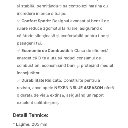
și stabilă, permițându-ți să controlezi mașina cu
încredere în orice situație.
✅
Confort Sporit:
Designul avansat al benzii de
rulare reduce zgomotul la rulare, asigurând o
călătorie silențioasă și confortabilă pentru tine și
pasagerii tăi.
✅
Economie de Combustibil:
Clasa de eficiență
energetică D te ajută să reduci consumul de
combustibil, economisind bani și protejând mediul
înconjurător.
✅
Durabilitate Ridicată:
Construite pentru a
rezista, anvelopele
NEXEN NBLUE 4SEASON
oferă
o durată de viață extinsă, asigurând un raport
excelent calitate-preț.
Detalii Tehnice:
*
Lățime:
205 mm