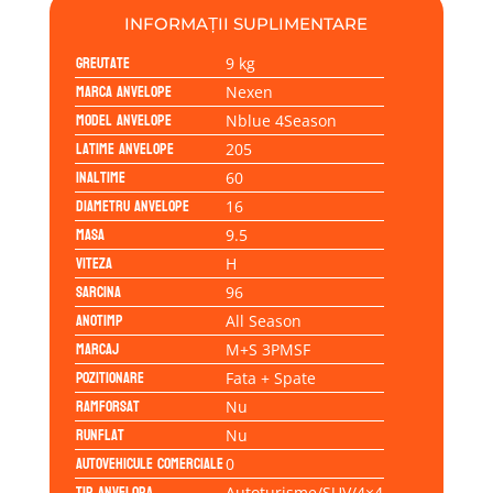
INFORMAȚII SUPLIMENTARE
Greutate
9 kg
Marca anvelope
Nexen
Model anvelope
Nblue 4Season
Latime anvelope
205
Inaltime
60
Diametru anvelope
16
Masa
9.5
Viteza
H
Sarcina
96
Anotimp
All Season
Marcaj
M+S 3PMSF
Pozitionare
Fata + Spate
Ramforsat
Nu
Runflat
Nu
Autovehicule comerciale
0
Tip anvelopa
Autoturisme/SUV/4×4