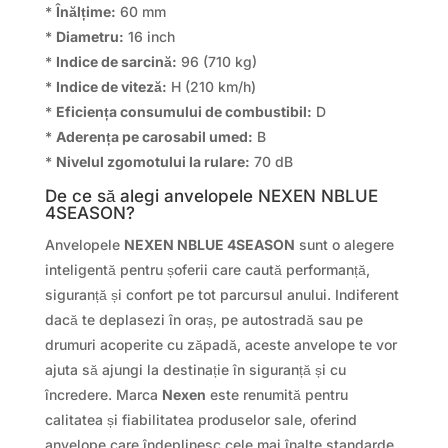
*
Înălțime:
60 mm
*
Diametru:
16 inch
*
Indice de sarcină:
96 (710 kg)
*
Indice de viteză:
H (210 km/h)
*
Eficiența consumului de combustibil:
D
*
Aderența pe carosabil umed:
B
*
Nivelul zgomotului la rulare:
70 dB
De ce să alegi anvelopele NEXEN NBLUE
4SEASON?
Anvelopele
NEXEN NBLUE 4SEASON
sunt o alegere
inteligentă pentru șoferii care caută performanță,
siguranță și confort pe tot parcursul anului. Indiferent
dacă te deplasezi în oraș, pe autostradă sau pe
drumuri acoperite cu zăpadă, aceste anvelope te vor
ajuta să ajungi la destinație în siguranță și cu
încredere. Marca
Nexen
este renumită pentru
calitatea și fiabilitatea produselor sale, oferind
anvelope care îndeplinesc cele mai înalte standarde