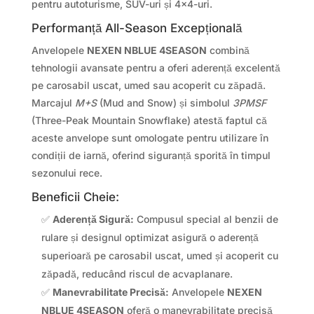
pentru autoturisme, SUV-uri și 4×4-uri.
Performanță All-Season Excepțională
Anvelopele
NEXEN NBLUE 4SEASON
combină
tehnologii avansate pentru a oferi aderență excelentă
pe carosabil uscat, umed sau acoperit cu zăpadă.
Marcajul
M+S
(Mud and Snow) și simbolul
3PMSF
(Three-Peak Mountain Snowflake) atestă faptul că
aceste anvelope sunt omologate pentru utilizare în
condiții de iarnă, oferind siguranță sporită în timpul
sezonului rece.
Beneficii Cheie:
✅
Aderență Sigură:
Compusul special al benzii de
rulare și designul optimizat asigură o aderență
superioară pe carosabil uscat, umed și acoperit cu
zăpadă, reducând riscul de acvaplanare.
✅
Manevrabilitate Precisă:
Anvelopele
NEXEN
NBLUE 4SEASON
oferă o manevrabilitate precisă