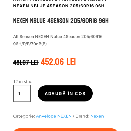
NEXEN NBLUE 4SEASON 205/60R16 96H
Nexen NBLUE 4SEASON 205/60R16 96H
All Season NEXEN Nblue 4Season 205/60R16
96H/D/B/70dB(B)
Prețul
Prețul
452.06
lei
481.97
lei
inițial
curent
a
este:
fost:
452.06 lei.
481.97 lei.
12 în stoc
Cantitate
Nexen
ADAUGĂ ÎN COȘ
NBLUE
4SEASON
205/60R16
Categorie:
Anvelope NEXEN
Brand:
Nexen
96H