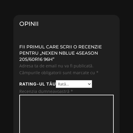
fost:
355.58 lei.
fost:
333.69 
365.88 lei.
454.85 lei.
OPINII
FII PRIMUL CARE SCRII O RECENZIE
PENTRU „NEXEN NBLUE 4SEASON
205/60R16 96H”
Adresa ta de email nu va fi publicată.
Câmpurile obligatorii sunt marcate cu
*
RATING-UL TĂU
Recenzia dumneavoastră
*