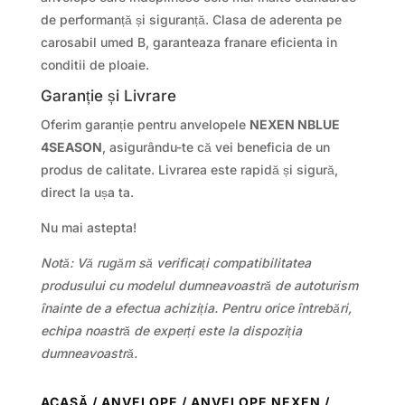
de performanță și siguranță. Clasa de aderenta pe
carosabil umed B, garanteaza franare eficienta in
conditii de ploaie.
Garanție și Livrare
Oferim garanție pentru anvelopele
NEXEN NBLUE
4SEASON
, asigurându-te că vei beneficia de un
produs de calitate. Livrarea este rapidă și sigură,
direct la ușa ta.
Nu mai astepta!
Notă: Vă rugăm să verificați compatibilitatea
produsului cu modelul dumneavoastră de autoturism
înainte de a efectua achiziția. Pentru orice întrebări,
echipa noastră de experți este la dispoziția
dumneavoastră.
ACASĂ
/
ANVELOPE
/
ANVELOPE NEXEN
/