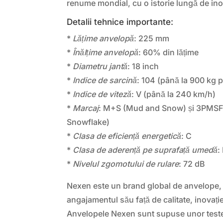
renume mondial, cu o istorie lungă de inova
Detalii tehnice importante:
*
Lățime anvelopă
: 225 mm
*
Înălțime anvelopă
: 60% din lățime
*
Diametru jantă
: 18 inch
*
Indice de sarcină
: 104 (până la 900 kg 
*
Indice de viteză
: V (până la 240 km/h)
*
Marcaj
: M+S (Mud and Snow) și 3PMSF
Snowflake)
*
Clasa de eficiență energetică
: C
*
Clasa de aderență pe suprafață umedă
:
*
Nivelul zgomotului de rulare
: 72 dB
Nexen este un brand global de anvelope,
angajamentul său față de calitate, inovați
Anvelopele Nexen sunt supuse unor teste