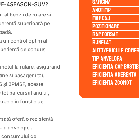
Sarcina
BLUE-4SEASON-SUV?
Anotimp
r al benzii de rulare și
Marcaj
derență superioară pe
Pozitionare
ăpadă.
Ramforsat
Runflat
 un control optim al
Autovehicule comer
o experiență de condus
Tip anvelopa
Eficienta Combustib
motul la rulare, asigurând
Eficienta Aderenta
ine și pasagerii tăi.
Eficienta Zgomot
 și 3PMSF, aceste
 tot parcursul anului,
opele în funcție de
rsată oferă o rezistență
să a anvelopei.
ța consumului de