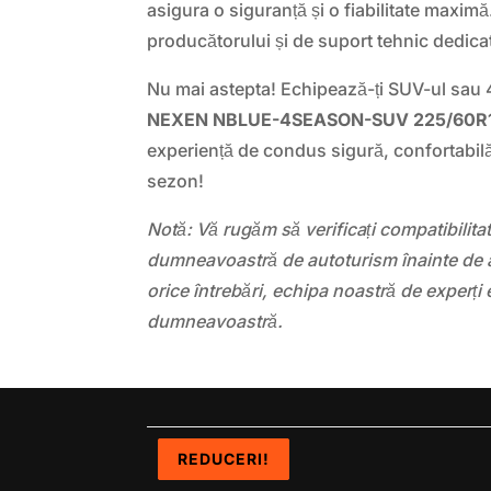
asigura o siguranță și o fiabilitate maximă
producătorului și de suport tehnic dedica
Nu mai astepta! Echipează-ți SUV-ul sau
NEXEN NBLUE-4SEASON-SUV 225/60R
experiență de condus sigură, confortabilă
sezon!
Notă: Vă rugăm să verificați compatibilit
dumneavoastră de autoturism înainte de a
orice întrebări, echipa noastră de experți 
dumneavoastră.
REDUCERI!
REDUCERI!
REDUCERI!
REDUCERI!