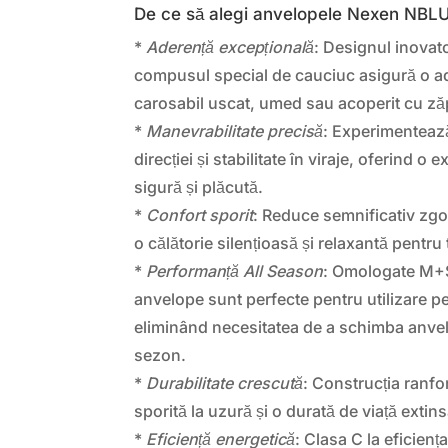
De ce să alegi anvelopele Nexen N
*
Aderență excepțională
: Designul inovato
compusul special de cauciuc asigură o a
carosabil uscat, umed sau acoperit cu z
*
Manevrabilitate precisă
: Experimentează
direcției și stabilitate în viraje, oferind 
sigură și plăcută.
*
Confort sporit
: Reduce semnificativ zgo
o călătorie silențioasă și relaxantă pentru t
*
Performanță All Season
: Omologate M+S
anvelope sunt perfecte pentru utilizare pe
eliminând necesitatea de a schimba anvel
sezon.
*
Durabilitate crescută
: Construcția ranfo
sporită la uzură și o durată de viață extin
*
Eficiență energetică
: Clasa C la eficien