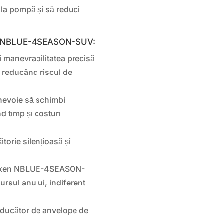
 la pompă și să reduci
exen NBLUE-4SEASON-SUV:
i manevrabilitatea precisă
i, reducând riscul de
 nevoie să schimbi
d timp și costuri
ătorie silențioasă și
.
Nexen NBLUE-4SEASON-
rsul anului, indiferent
oducător de anvelope de