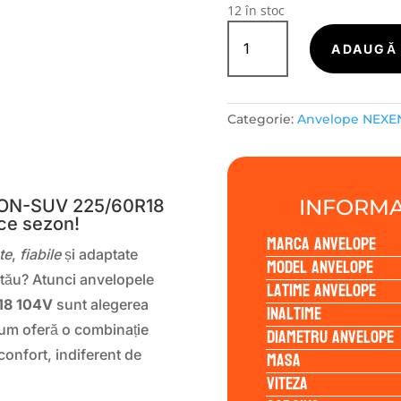
12 în stoc
Cantitate
Nexen
ADAUGĂ 
NBLUE-
4SEASON-
SUV
Categorie:
Anvelope NEXE
225/60R18
104V
S
INFORMA
ON-SUV 225/60R18
ice sezon!
Marca anvelope
te
,
fiabile
și adaptate
Model anvelope
tău? Atunci anvelopele
Latime anvelope
18 104V
sunt alegerea
Inaltime
ium oferă o combinație
Diametru anvelope
Masa
confort, indiferent de
Viteza