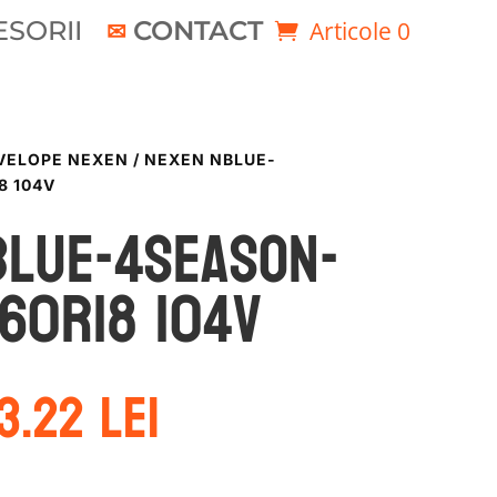
SORII
CONTACT
Articole 0
VELOPE NEXEN
/ NEXEN NBLUE-
8 104V
BLUE-4SEASON-
60R18 104V
rețul
Prețul
13.22
lei
ițial
curent
este:
ost:
513.22 lei.
1.85 lei.