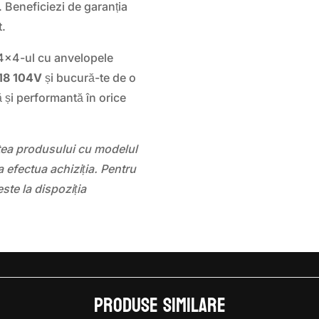
. Beneficiezi de garanția
t.
 4×4-ul cu anvelopele
18 104V
și bucură-te de o
 și performantă în orice
atea produsului cu modelul
 efectua achiziția. Pentru
este la dispoziția
Produse similare