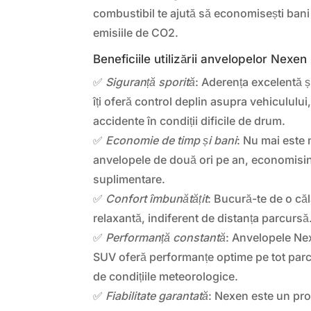
combustibil te ajută să economisești bani
emisiile de CO2.
Beneficiile utilizării anvelopelor N
✅
Siguranță sporită
: Aderența excelentă ș
îți oferă control deplin asupra vehicululu
accidente în condiții dificile de drum.
✅
Economie de timp și bani
: Nu mai este
anvelopele de două ori pe an, economisin
suplimentare.
✅
Confort îmbunătățit
: Bucură-te de o căl
relaxantă, indiferent de distanța parcursă
✅
Performanță constantă
: Anvelopele 
SUV oferă performanțe optime pe tot parcu
de condițiile meteorologice.
✅
Fiabilitate garantată
: Nexen este un pr