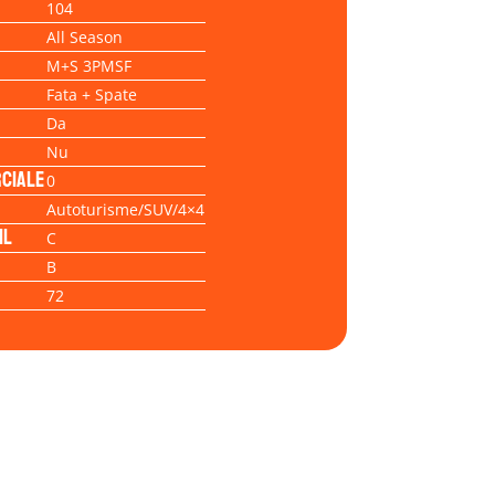
104
All Season
M+S 3PMSF
Fata + Spate
Da
Nu
ciale
0
Autoturisme/SUV/4×4
il
C
B
72