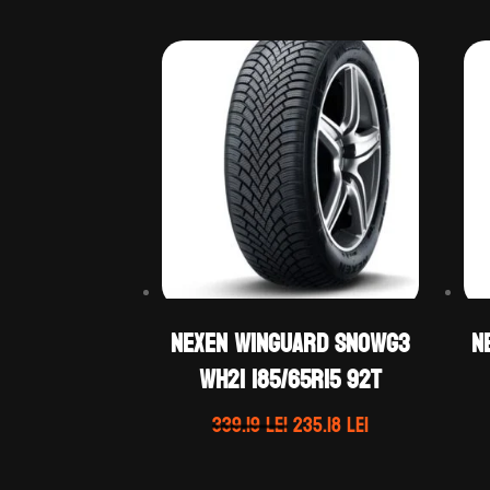
Nexen WINGUARD SNOWG3
N
WH21 185/65R15 92T
Prețul
Prețul
339.19
lei
235.18
lei
inițial
curent
a
este: