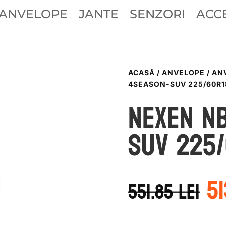
ANVELOPE
JANTE
SENZORI
ACCE
ACASĂ
/
ANVELOPE
/
AN
4SEASON-SUV 225/60R1
Nexen N
SUV 225/
P
5
in
551.85
lei
a
f
55