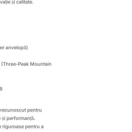
ție și calitate.
per anvelopă)
 (Three-Peak Mountain
 B
 recunoscut pentru
e și performanță.
 riguroase pentru a