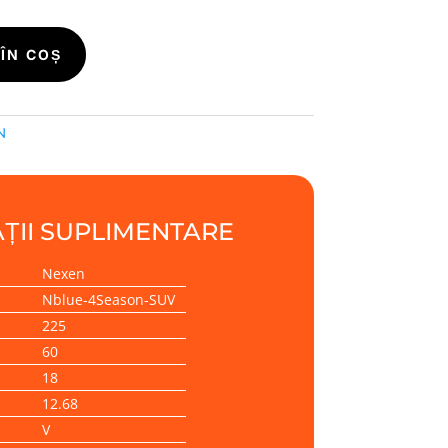
ÎN COȘ
N
ȚII SUPLIMENTARE
Nexen
Nblue-4Season-SUV
225
60
18
12.68
V