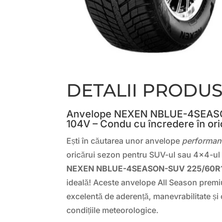
DETALII PRODU
Anvelope NEXEN NBLUE-4SEAS
104V – Condu cu încredere în or
Ești în căutarea unor anvelope
performan
oricărui sezon pentru SUV-ul sau 4×4-ul 
NEXEN NBLUE-4SEASON-SUV 225/60R
ideală! Aceste anvelope All Season prem
excelentă de aderență, manevrabilitate și 
condițiile meteorologice.