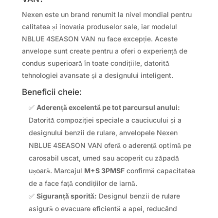
Nexen este un brand renumit la nivel mondial pentru
calitatea și inovația produselor sale, iar modelul
NBLUE 4SEASON VAN nu face excepție. Aceste
anvelope sunt create pentru a oferi o experiență de
condus superioară în toate condițiile, datorită
tehnologiei avansate și a designului inteligent.
Beneficii cheie:
✅
Aderență excelentă pe tot parcursul anului:
Datorită compoziției speciale a cauciucului și a
designului benzii de rulare, anvelopele Nexen
NBLUE 4SEASON VAN oferă o aderență optimă pe
carosabil uscat, umed sau acoperit cu zăpadă
ușoară. Marcajul
M+S 3PMSF
confirmă capacitatea
de a face față condițiilor de iarnă.
✅
Siguranță sporită:
Designul benzii de rulare
asigură o evacuare eficientă a apei, reducând