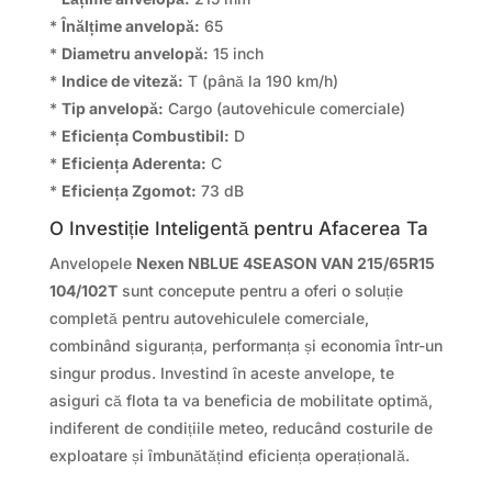
*
Înălțime anvelopă:
65
*
Diametru anvelopă:
15 inch
*
Indice de viteză:
T (până la 190 km/h)
*
Tip anvelopă:
Cargo (autovehicule comerciale)
*
Eficiența Combustibil:
D
*
Eficiența Aderenta:
C
*
Eficiența Zgomot:
73 dB
O Investiție Inteligentă pentru Afacerea Ta
Anvelopele
Nexen NBLUE 4SEASON VAN 215/65R15
104/102T
sunt concepute pentru a oferi o soluție
completă pentru autovehiculele comerciale,
combinând siguranța, performanța și economia într-un
singur produs. Investind în aceste anvelope, te
asiguri că flota ta va beneficia de mobilitate optimă,
indiferent de condițiile meteo, reducând costurile de
exploatare și îmbunătățind eficiența operațională.