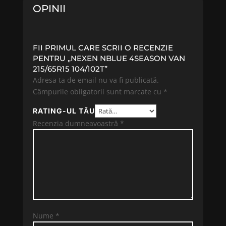
OPINII
FII PRIMUL CARE SCRII O RECENZIE
PENTRU „NEXEN NBLUE 4SEASON VAN
215/65R15 104/102T”
Adresa ta de email nu va fi publicată.
Câmpurile obligatorii sunt marcate cu
*
RATING-UL TĂU
Recenzia dumneavoastră
*
Nume
*