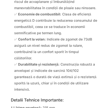
riscul de acvaplanare și îmbunătățind
manevrabilitatea în condiții de ploaie sau ninsoare.
✅
Economie de combustibil:
Clasa de eficiență
energetică D contribuie la reducerea consumului de
combustibil, ceea ce se traduce în economii
semnificative pe termen lung.
✅
Confort la volan:
Indicele de zgomot de 73dB
asigură un nivel redus de zgomot la rulare,
contribuind la un confort sporit în timpul
călătoriilor.
✅
Durabilitate și rezistență:
Construcția robustă a
anvelopei și indicele de sarcină 104/102
garantează o durată de viață extinsă și o rezistență
sporită la uzură, chiar și în condiții de utilizare
intensivă.
Detalii Tehnice Importante:
*
Lățime anvelopă:
215 mm