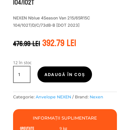
104/102T
NEXEN Nblue 4Season Van 215/65R15C
104/102T/D/C/73dB-B [DOT 2023]
Prețul
Prețul
392.79
lei
476.99
lei
inițial
curent
a
este:
fost:
392.79 lei.
476.99 lei.
12 în stoc
Cantitate
Nexen
ADAUGĂ ÎN COȘ
NBLUE
4SEASON
VAN
Categorie:
Anvelope NEXEN
Brand:
Nexen
215/65R15
104/102T
INFORMAȚII SUPLIMENTARE
Greutate
9 kg