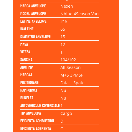
Marca anvelope
Nexen
Model anvelope
Nblue 4Season Van
Latime anvelope
215
Inaltime
65
Diametru anvelope
15
Masa
12
Viteza
T
Sarcina
104/102
Anotimp
All Season
Marcaj
M+S 3PMSF
Pozitionare
Fata + Spate
Ramforsat
Nu
Runflat
Nu
Autovehicule comerciale
1
Tip anvelopa
Cargo
Eficienta Combustibil
D
Eficienta Aderenta
C