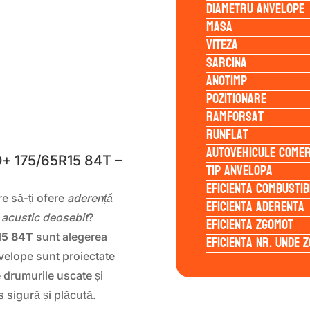
Diametru anvelope
Masa
Viteza
Sarcina
Anotimp
Pozitionare
Ramforsat
S
Runflat
Autovehicule comer
+ 175/65R15 84T –
Tip anvelopa
Eficienta Combustib
re să-ți ofere
aderență
Eficienta Aderenta
t acustic deosebit
?
Eficienta Zgomot
15 84T
sunt alegerea
Eficienta Nr. Unde 
velope sunt proiectate
 drumurile uscate și
sigură și plăcută.