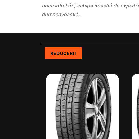
orice întrebări, echipa noastră de experți 
dumneavoastră.
REDUCERI!
REDUCERI!
REDUCERI!
REDUCERI!