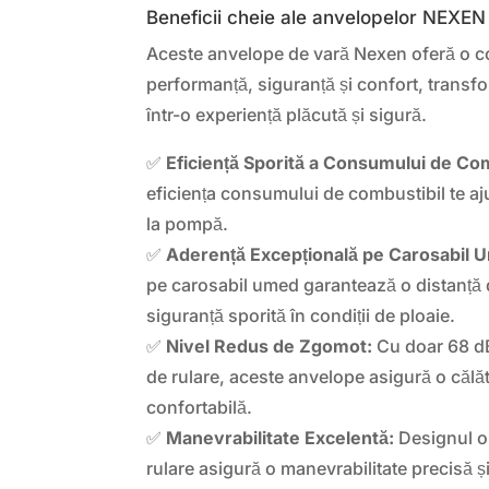
Beneficii cheie ale anvelopelor NEX
Aceste anvelope de vară Nexen oferă o c
performanță, siguranță și confort, transf
într-o experiență plăcută și sigură.
✅
Eficiență Sporită a Consumului de Com
eficiența consumului de combustibil te aj
la pompă.
✅
Aderență Excepțională pe Carosabil 
pe carosabil umed garantează o distanță d
siguranță sporită în condiții de ploaie.
✅
Nivel Redus de Zgomot:
Cu doar 68 dB
de rulare, aceste anvelope asigură o călăt
confortabilă.
✅
Manevrabilitate Excelentă:
Designul op
rulare asigură o manevrabilitate precisă și