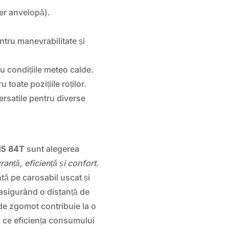
er anvelopă).
ntru manevrabilitate și
 condițiile meteo calde.
 toate pozițiile roților.
satile pentru diverse
15 84T
sunt alegerea
ranță, eficiență și confort
.
tă pe carosabil uscat și
asigurând o distanță de
 de zgomot contribuie la o
p ce eficiența consumului