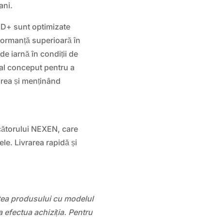
ani.
HD+ sunt optimizate
rformanță superioară în
e iarnă în condiții de
ial conceput pentru a
rea și menținând
cătorului NEXEN, care
ele. Livrarea rapidă și
atea produsului cu modelul
 efectua achiziția. Pentru