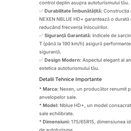
control deplin asupra autoturismului tău.
✅
Durabilitate Îmbunătățită:
Construcția 
NEXEN NBLUE HD+ garantează o durată de
reducând frecvența înlocuirilor.
✅
Siguranță Garantată:
Indicele de sarcin
T (până la 190 km/h) asigură performanțe 
siguranță.
✅
Design Modern:
Aspectul elegant al a
estetica autoturismului tău.
Detalii Tehnice Importante
*
Marca:
Nexen, un producător renumit pen
anvelopelor sale.
*
Model:
Nblue HD+, un model consacrat 
sale echilibrate.
*
Dimensiuni:
175/65R15, dimensiunea id
de autoturisme.