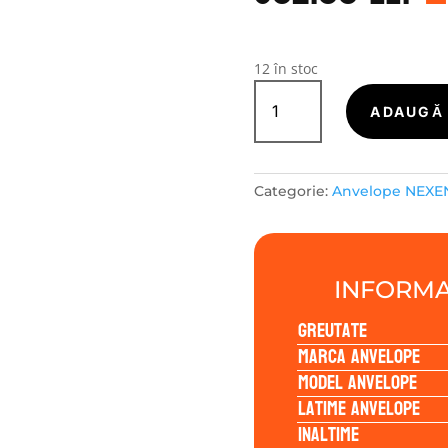
a
f
3
12 în stoc
Cantitate
Nexen
ADAUGĂ 
NBLUE
HD
PLUS
Categorie:
Anvelope NEXE
175/65R15
84T
INFORMA
Greutate
Marca anvelope
Model anvelope
Latime anvelope
Inaltime