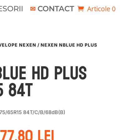
SORII
CONTACT
Articole 0
VELOPE NEXEN
/ NEXEN NBLUE HD PLUS
BLUE HD PLUS
5 84T
75/65R15 84T/C/B/68dB(B)
rețul
Prețul
277.80
lei
nițial
curent