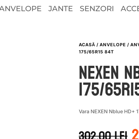
ANVELOPE
JANTE
SENZORI
ACCE
ACASĂ
/
ANVELOPE
/
AN
175/65R15 84T
Nexen N
175/65R1
Vara NEXEN Nblue HD+ 1
P
i
302.00
lei