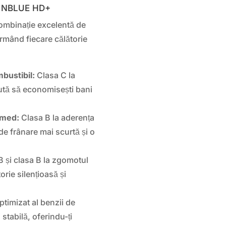
EN NBLUE HD+
ombinație excelentă de
ormând fiecare călătorie
bustibil:
Clasa C la
ută să economisești bani
Umed:
Clasa B la aderența
e frânare mai scurtă și o
 și clasa B la zgomotul
orie silențioasă și
timizat al benzii de
 stabilă, oferindu-ți