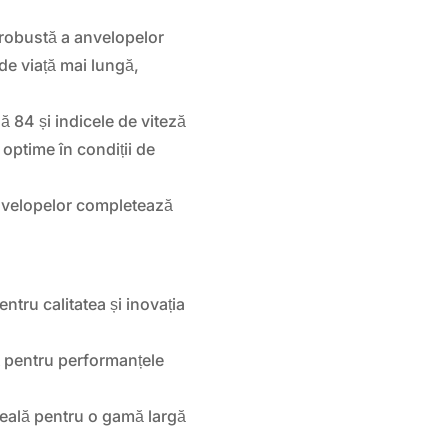
robustă a anvelopelor
 viață mai lungă,
ă 84 și indicele de viteză
optime în condiții de
nvelopelor completează
tru calitatea și inovația
pentru performanțele
eală pentru o gamă largă