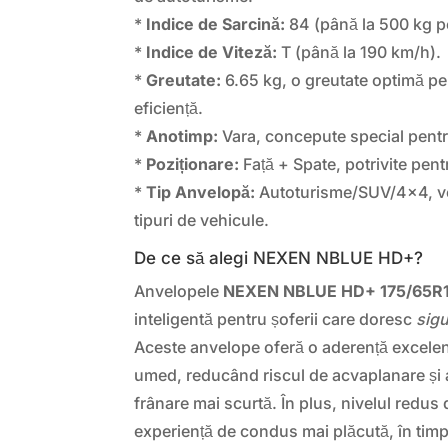
*
Indice de Sarcină:
84 (până la 500 kg p
*
Indice de Viteză:
T (până la 190 km/h).
*
Greutate:
6.65 kg, o greutate optimă pe
eficiență.
*
Anotimp:
Vara, concepute special pentru
*
Poziționare:
Față + Spate, potrivite pentru
*
Tip Anvelopă:
Autoturisme/SUV/4×4, ver
tipuri de vehicule.
De ce să alegi NEXEN NBLUE HD+?
Anvelopele
NEXEN NBLUE HD+ 175/65R
inteligentă pentru șoferii care doresc
sigu
Aceste anvelope oferă o aderență excelen
umed, reducând riscul de acvaplanare și 
frânare mai scurtă. În plus, nivelul redus
experiență de condus mai plăcută, în tim