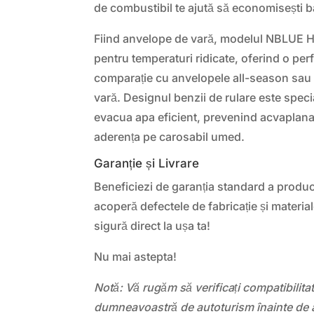
de combustibil te ajută să economisești b
Fiind anvelope de vară, modelul NBLUE 
pentru temperaturi ridicate, oferind o pe
comparație cu anvelopele all-season sau d
vară. Designul benzii de rulare este spec
evacua apa eficient, prevenind acvaplana
aderența pe carosabil umed.
Garanție și Livrare
Beneficiezi de garanția standard a produ
acoperă defectele de fabricație și material
sigură direct la ușa ta!
Nu mai astepta!
Notă: Vă rugăm să verificați compatibilit
dumneavoastră de autoturism înainte de a