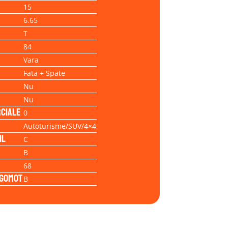
15
6.65
T
84
Vara
Fata + Spate
Nu
Nu
ciale
0
Autoturisme/SUV/4×4
il
C
B
68
Zgomot
B