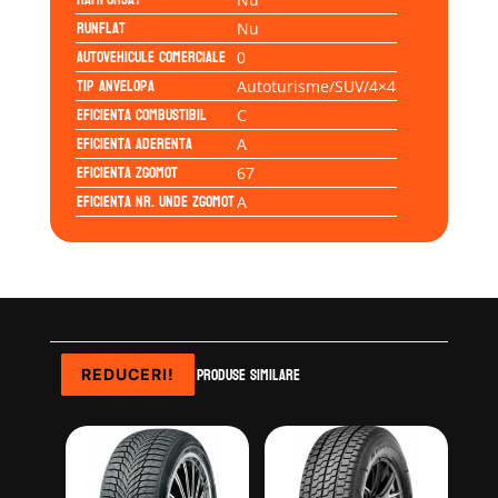
Runflat
Nu
Autovehicule comerciale
0
Tip anvelopa
Autoturisme/SUV/4×4
Eficienta Combustibil
C
Eficienta Aderenta
A
Eficienta Zgomot
67
Eficienta Nr. Unde Zgomot
A
Produse similare
REDUCERI!
REDUCERI!
REDUCERI!
REDUCERI!