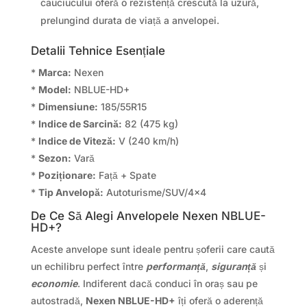
cauciucului oferă o rezistență crescută la uzură,
prelungind durata de viață a anvelopei.
Detalii Tehnice Esențiale
*
Marca:
Nexen
*
Model:
NBLUE-HD+
*
Dimensiune:
185/55R15
*
Indice de Sarcină:
82 (475 kg)
*
Indice de Viteză:
V (240 km/h)
*
Sezon:
Vară
*
Poziționare:
Față + Spate
*
Tip Anvelopă:
Autoturisme/SUV/4×4
De Ce Să Alegi Anvelopele Nexen NBLUE-
HD+?
Aceste anvelope sunt ideale pentru șoferii care caută
un echilibru perfect între
performanță
,
siguranță
și
economie
. Indiferent dacă conduci în oraș sau pe
autostradă,
Nexen NBLUE-HD+
îți oferă o aderență