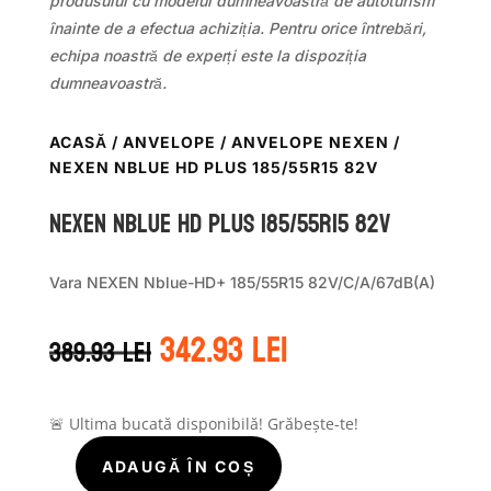
produsului cu modelul dumneavoastră de autoturism
înainte de a efectua achiziția. Pentru orice întrebări,
echipa noastră de experți este la dispoziția
dumneavoastră.
ACASĂ
/
ANVELOPE
/
ANVELOPE NEXEN
/
NEXEN NBLUE HD PLUS 185/55R15 82V
Nexen NBLUE HD PLUS 185/55R15 82V
Vara NEXEN Nblue-HD+ 185/55R15 82V/C/A/67dB(A)
Prețul
Prețul
342.93
lei
389.93
lei
inițial
curent
a
este:
fost:
342.93 lei.
389.93 lei.
🚨 Ultima bucată disponibilă! Grăbește-te!
ADAUGĂ ÎN COȘ
Cantitate