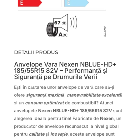
DETALII PRODUS
Anvelope Vara Nexen NBLUE-HD+
185/55R15 82V – Performanță și
Siguranță pe Drumurile Verii
Ești în căutarea unor anvelope de vară care să-ți
ofere
siguranță maximă
,
manevrabilitate excelentă
și un
consum optimizat
de combustibil? Atunci
anvelopele
Nexen NBLUE-HD+ 185/55R15 82V
sunt
alegerea ideală pentru tine! Fabricate de
Nexen
, un
producător de anvelope recunoscut la nivel global
pentru
calitate
și
inovație
, aceste anvelope sunt