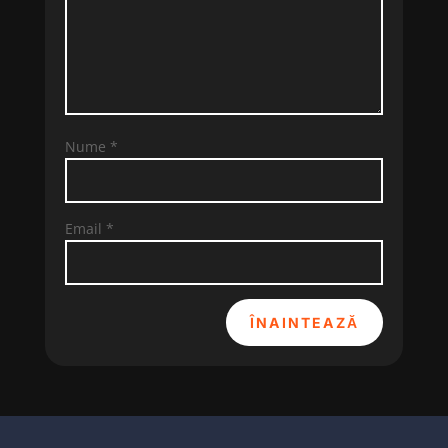
Nume
*
Email
*
ÎNAINTEAZĂ