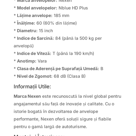
*
Marca anvelopelor:
Nexen
*
Model anvelopelor:
Nblue HD Plus
*
Lățime anvelope:
185 mm
*
Înălțime:
60 (60% din lățime)
*
Diametru:
15 inch
*
Indice de Sarcină:
84 (până la 500 kg per
anvelopă)
*
Indice de Viteză:
T (până la 190 km/h)
*
Anotimp:
Vara
*
Clasa de Aderență pe Suprafață Umedă:
B
*
Nivel de Zgomot:
68 dB (Clasa B)
Informații Utile:
Marca Nexen
este recunoscută la nivel global pentru
angajamentul său față de inovație și calitate. Cu o
istorie bogată în dezvoltarea de anvelope
performante, Nexen oferă soluții sigure și fiabile
pentru o gamă largă de autoturisme.