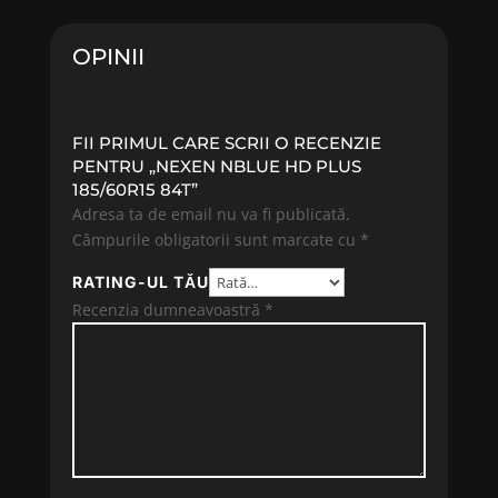
296.33 lei.
599.12 lei.
OPINII
FII PRIMUL CARE SCRII O RECENZIE
PENTRU „NEXEN NBLUE HD PLUS
185/60R15 84T”
Adresa ta de email nu va fi publicată.
Câmpurile obligatorii sunt marcate cu
*
RATING-UL TĂU
Recenzia dumneavoastră
*