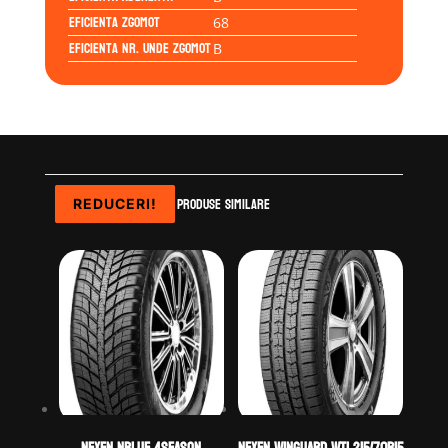
Eficienta Zgomot
68
Eficienta Nr. Unde Zgomot
B
Produse similare
REDUCERI!
REDUCERI!
REDUCERI!
REDUCERI!