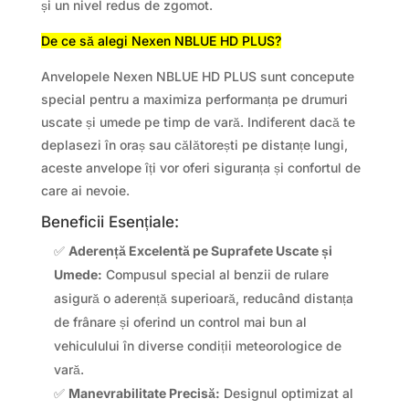
și un nivel redus de zgomot.
De ce să alegi Nexen NBLUE HD PLUS?
Anvelopele Nexen NBLUE HD PLUS sunt concepute
special pentru a maximiza performanța pe drumuri
uscate și umede pe timp de vară. Indiferent dacă te
deplasezi în oraș sau călătorești pe distanțe lungi,
aceste anvelope îți vor oferi siguranța și confortul de
care ai nevoie.
Beneficii Esențiale:
✅
Aderență Excelentă pe Suprafete Uscate și
Umede:
Compusul special al benzii de rulare
asigură o aderență superioară, reducând distanța
de frânare și oferind un control mai bun al
vehiculului în diverse condiții meteorologice de
vară.
✅
Manevrabilitate Precisă:
Designul optimizat al