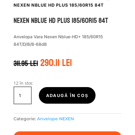
NEXEN NBLUE HD PLUS 185/60R15 84T
Nexen NBLUE HD PLUS 185/60R15 84T
Anvelopa Vara Nexen Nblue-HD+ 185/60R15
84T/D/B/B-68dB
Prețul
Prețul
290.11
lei
311.95
lei
inițial
curent
a
este:
fost:
290.11 lei.
311.95 lei.
12 în stoc
Cantitate
Nexen
ADAUGĂ ÎN COȘ
NBLUE
HD
PLUS
Categorie:
Anvelope NEXEN
185/60R15
84T