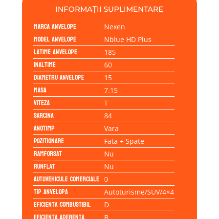
INFORMAȚII SUPLIMENTARE
Marca anvelope
Nexen
Model anvelope
Nblue HD Plus
Latime anvelope
185
Inaltime
60
Diametru anvelope
15
Masa
7.15
Viteza
T
Sarcina
84
Anotimp
Vara
Pozitionare
Fata + Spate
Ramforsat
Nu
Runflat
Nu
Autovehicule comerciale
0
Tip anvelopa
Autoturisme/SUV/4×4
Eficienta Combustibil
D
Eficienta Aderenta
B