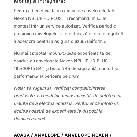
Montaj și Întreținere:
Pentru a beneficia la maximum de anvelopele tale
Nexen NBLUE HD PLUS, îți recomandăm să le
montezi într-un service autorizat. Verifică periodic
presiunea anvelopelor și efectuează o rotație regulată
a acestora pentru a asigura o uzură uniformă.
Nu mai astepta! Îmbunătățește experiența ta de
condus cu anvelopele Nexen NBLUE HD PLUS
185/60R15 84T și bucură-te de siguranță, confort și
performanță superioare pe drum!
Notă: Vă rugăm să verificați compatibilitatea
produsului cu modelul dumneavoastră de autoturism
înainte de a efectua achiziția. Pentru orice întrebări,
echipa noastră de experți este la dispoziția
dumneavoastră.
ACASĂ
/
ANVELOPE
/
ANVELOPE NEXEN
/