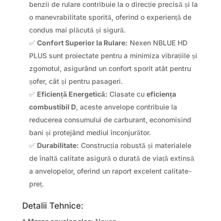
benzii de rulare contribuie la o direcție precisă și la
o manevrabilitate sporită, oferind o experiență de
condus mai plăcută și sigură.
✅
Confort Superior la Rulare:
Nexen NBLUE HD
PLUS sunt proiectate pentru a minimiza vibrațiile și
zgomotul, asigurând un confort sporit atât pentru
șofer, cât și pentru pasageri.
✅
Eficiență Energetică:
Clasate cu
eficiența
combustibil D
, aceste anvelope contribuie la
reducerea consumului de carburant, economisind
bani și protejând mediul înconjurător.
✅
Durabilitate:
Construcția robustă și materialele
de înaltă calitate asigură o durată de viață extinsă
a anvelopelor, oferind un raport excelent calitate-
preț.
Detalii Tehnice: