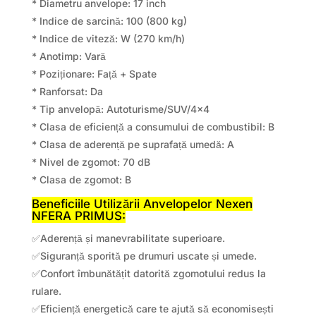
* Diametru anvelope: 17 inch
* Indice de sarcină: 100 (800 kg)
* Indice de viteză: W (270 km/h)
* Anotimp: Vară
* Poziționare: Față + Spate
* Ranforsat: Da
* Tip anvelopă: Autoturisme/SUV/4×4
* Clasa de eficiență a consumului de combustibil: B
* Clasa de aderență pe suprafață umedă: A
* Nivel de zgomot: 70 dB
* Clasa de zgomot: B
Beneficiile Utilizării Anvelopelor Nexen
NFERA PRIMUS:
✅Aderență și manevrabilitate superioare.
✅Siguranță sporită pe drumuri uscate și umede.
✅Confort îmbunătățit datorită zgomotului redus la
rulare.
✅Eficiență energetică care te ajută să economisești