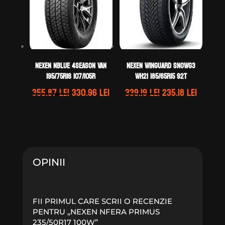
Nexen NBLUE 4SEASON VAN
Nexen WINGUARD SNOWG3
195/75R16 107/105R
WH21 185/65R15 92T
Prețul
Prețul
Prețul
Prețul
355.87
lei
330.96
lei
339.19
lei
235.18
lei
inițial
curent
inițial
curent
a
este:
a
este:
fost:
330.96 lei.
fost:
235.18 l
355.87 lei.
339.19 lei.
OPINII
FII PRIMUL CARE SCRII O RECENZIE
PENTRU „NEXEN NFERA PRIMUS
235/50R17 100W”