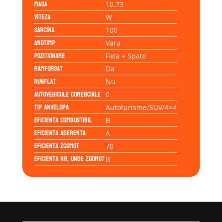
Masa
10.73
Viteza
W
Sarcina
100
Anotimp
Vara
Pozitionare
Fata + Spate
Ramforsat
Da
Runflat
Nu
Autovehicule comerciale
0
Tip anvelopa
Autoturisme/SUV/4×4
Eficienta Combustibil
B
Eficienta Aderenta
A
Eficienta Zgomot
70
Eficienta Nr. Unde Zgomot
B