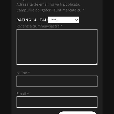
Adresa ta de email nu va fi publicată.
Câmpurile obligatorii sunt marcate cu
*
RATING-UL TĂU
Recenzia dumneavoastră
*
Nume
*
Email
*