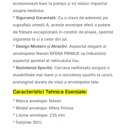
economisești bani la pompă și să reduci impactul
asupra mediului.
*
Siguranță Garantată:
Cu o clasă de aderență pe
suprafață umedă A, aceste anvelope oferă o putere
de frânare excepțională în condiții de ploaie, sporind
siguranța ta și a celor din jur.
*
Design Modern și Atractiv:
Aspectul elegant al
anvelopelor Nexen NFERA PRIMUS va îmbunătăți
aspectul general al vehiculului tău.
*
Rezistență Sporită:
Carcasa ranforsată asigură o
durabilitate mai mare și o rezistență sporită la uzură,
prelungind durata de viață a anvelopelor tale.
Caracteristici Tehnice Esențiale:
* Marca anvelope: Nexen
* Model anvelope: Nfera Primus
* Lățime anvelope: 235 mm
* Înălțime: 50%