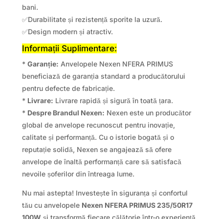
bani.
✅Durabilitate și rezistență sporite la uzură.
✅Design modern și atractiv.
Informații Suplimentare:
*
Garanție:
Anvelopele Nexen NFERA PRIMUS
beneficiază de garanția standard a producătorului
pentru defecte de fabricație.
*
Livrare:
Livrare rapidă și sigură în toată țara.
*
Despre Brandul Nexen:
Nexen este un producător
global de anvelope recunoscut pentru inovație,
calitate și performanță. Cu o istorie bogată și o
reputație solidă, Nexen se angajează să ofere
anvelope de înaltă performanță care să satisfacă
nevoile șoferilor din întreaga lume.
Nu mai astepta! Investește în siguranța și confortul
tău cu anvelopele
Nexen NFERA PRIMUS 235/50R17
100W
și transformă fiecare călătorie într-o experiență