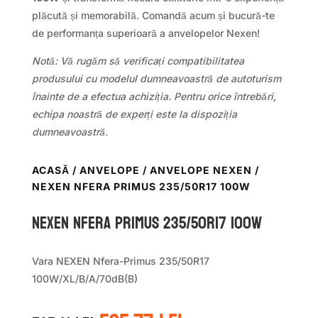
plăcută și memorabilă. Comandă acum și bucură-te
de performanța superioară a anvelopelor Nexen!
Notă: Vă rugăm să verificați compatibilitatea
produsului cu modelul dumneavoastră de autoturism
înainte de a efectua achiziția. Pentru orice întrebări,
echipa noastră de experți este la dispoziția
dumneavoastră.
ACASĂ
/
ANVELOPE
/
ANVELOPE NEXEN
/
NEXEN NFERA PRIMUS 235/50R17 100W
Nexen NFERA PRIMUS 235/50R17 100W
Vara NEXEN Nfera-Primus 235/50R17
100W/XL/B/A/70dB(B)
Prețul
Prețul