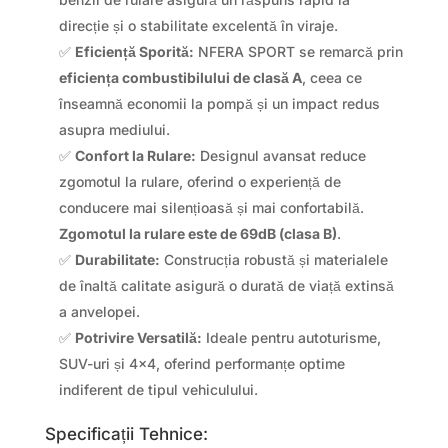
direcție și o stabilitate excelentă în viraje.
✅
Eficiență Sporită:
NFERA SPORT se remarcă prin
eficiența combustibilului de clasă A
, ceea ce
înseamnă economii la pompă și un impact redus
asupra mediului.
✅
Confort la Rulare:
Designul avansat reduce
zgomotul la rulare, oferind o experiență de
conducere mai silențioasă și mai confortabilă.
Zgomotul la rulare este de 69dB (clasa B)
.
✅
Durabilitate:
Construcția robustă și materialele
de înaltă calitate asigură o durată de viață extinsă
a anvelopei.
✅
Potrivire Versatilă:
Ideale pentru autoturisme,
SUV-uri și 4×4, oferind performanțe optime
indiferent de tipul vehiculului.
Specificații Tehnice: