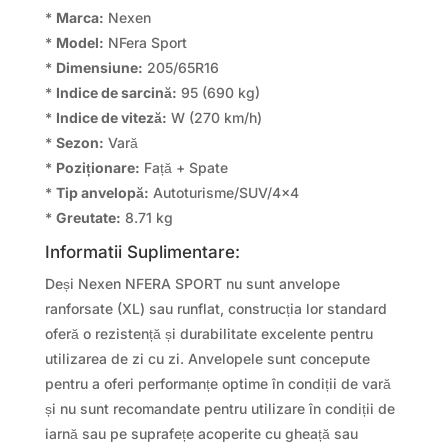
*
Marca:
Nexen
*
Model:
NFera Sport
*
Dimensiune:
205/65R16
*
Indice de sarcină:
95 (690 kg)
*
Indice de viteză:
W (270 km/h)
*
Sezon:
Vară
*
Poziționare:
Față + Spate
*
Tip anvelopă:
Autoturisme/SUV/4×4
*
Greutate:
8.71 kg
Informatii Suplimentare:
Deși Nexen NFERA SPORT nu sunt anvelope
ranforsate (XL) sau runflat, construcția lor standard
oferă o rezistență și durabilitate excelente pentru
utilizarea de zi cu zi. Anvelopele sunt concepute
pentru a oferi performanțe optime în condiții de vară
și nu sunt recomandate pentru utilizare în condiții de
iarnă sau pe suprafețe acoperite cu gheață sau