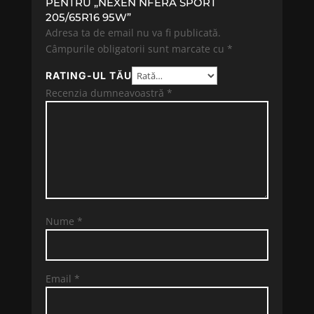
PENTRU „NEXEN NFERA SPORT
205/65R16 95W”
Adresa ta de email nu va fi publicată.
Câmpurile obligatorii sunt marcate cu
*
RATING-UL TĂU
Recenzia dumneavoastră
*
Nume
*
Email
*