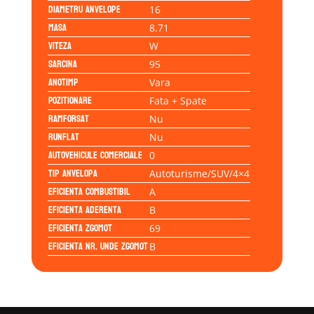
Diametru anvelope
16
Masa
8.71
Viteza
W
Sarcina
95
Anotimp
Vara
Pozitionare
Fata + Spate
Ramforsat
Nu
Runflat
Nu
Autovehicule comerciale
0
Tip anvelopa
Autoturisme/SUV/4×4
Eficienta Combustibil
A
Eficienta Aderenta
B
Eficienta Zgomot
69
Eficienta Nr. Unde Zgomot
B