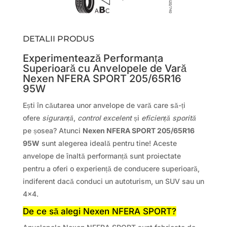
DETALII PRODUS
Experimentează Performanța
Superioară cu Anvelopele de Vară
Nexen NFERA SPORT 205/65R16
95W
Ești în căutarea unor anvelope de vară care să-ți
ofere
siguranță
,
control excelent
și
eficiență sporită
pe șosea? Atunci
Nexen NFERA SPORT 205/65R16
95W
sunt alegerea ideală pentru tine! Aceste
anvelope de înaltă performanță sunt proiectate
pentru a oferi o experiență de conducere superioară,
indiferent dacă conduci un autoturism, un SUV sau un
4×4.
De ce să alegi Nexen NFERA SPORT?