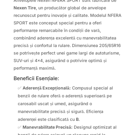
Anvelopele Nexen NFERA SPORT sunt fabricate de
Nexen Tire
, un producător global de anvelope
recunoscut pentru inovație și calitate. Modelul NFERA
SPORT este conceput special pentru a oferi
performanțe remarcabile în condiții de vară,
combinând aderența excelentă cu manevrabilitatea
precisă și confortul la rulare. Dimensiunea 205/65R16
se potrivește perfect unei game largi de autoturisme,
SUV-uri și 4×4, asigurând o potrivire optimă și
performanță maximă.
Beneficii Esențiale:
✅
Aderență Excepțională:
Compusul special al
benzii de rulare oferă o aderență superioară pe
carosabil uscat și umed, asigurând o
manevrabilitate precisă și sigură. Eficiența
aderenței este clasificată cu
B
.
✅
Manevrabilitate Precisă:
Designul optimizat al
benzii de rulare asigură un răspuns rapid la