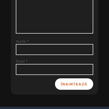
Nume
*
Email
*
ÎNAINTEAZĂ