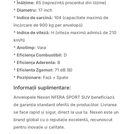
*
Înălțime:
65 (reprezintă procentul din lățime)
*
Diametru:
17 inch
*
Indice de sarcină:
104 (capacitate maximă de
încărcare de 900 kg per anvelopă)
*
Indice de viteză:
H (viteza maximă admisă de 210
km/h)
*
Anotimp:
Vara
*
Eficiența Combustibil:
D
*
Eficiența Aderenta:
B
*
Eficienta Zgomot:
71 dB (B)
*
Poziționare:
Față + Spate
Informații suplimentare:
Anvelopele Nexen NFERA SPORT SUV beneficiază
de garanția standard oferită de producător. Livrarea
se face rapid și sigur, direct la ușa ta. Nexen este un
brand global cu o reputație excelentă, recunoscut
pentru inovație și calitate.