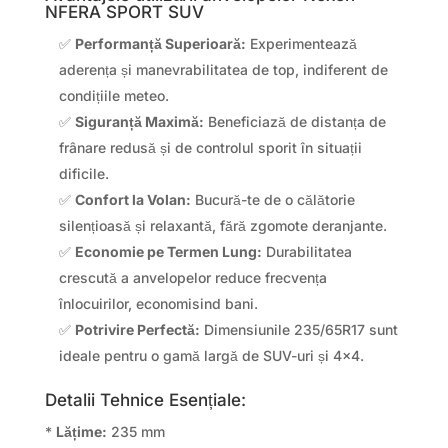
NFERA SPORT SUV
✅
Performanță Superioară:
Experimentează
aderența și manevrabilitatea de top, indiferent de
condițiile meteo.
✅
Siguranță Maximă:
Beneficiază de distanța de
frânare redusă și de controlul sporit în situații
dificile.
✅
Confort la Volan:
Bucură-te de o călătorie
silențioasă și relaxantă, fără zgomote deranjante.
✅
Economie pe Termen Lung:
Durabilitatea
crescută a anvelopelor reduce frecvența
înlocuirilor, economisind bani.
✅
Potrivire Perfectă:
Dimensiunile 235/65R17 sunt
ideale pentru o gamă largă de SUV-uri și 4×4.
Detalii Tehnice Esențiale:
*
Lățime:
235 mm