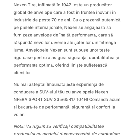
Nexen Tire, înființată în 1942, este un producător
global de anvelope care a fost în fruntea inovării în
industrie de peste 70 de ani. Cu o prezență puternică
pe piețele internaționale, Nexen se angajează să
furnizeze anvelope de înaltă performanță, care să
răspundă nevoilor diverse ale șoferilor din întreaga
lume. Anvelopele Nexen sunt supuse unor teste
riguroase pentru a asigura siguranța, durabilitatea și
performanța optimă, oferind liniște sufletească
clienților.
Nu mai astepta! Îmbunătățește experiența de
conducere a SUV-ului tău cu anvelopele Nexen
NFERA SPORT SUV 235/65R17 104H! Comandă acum
și bucură-te de performanță, siguranță și confort la
volan!
Notă: Vă rugăm să verificați compatibilitatea
produsului cu modelul dumneavoastră de autoturism