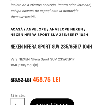
înainte de a efectua achiziția. Pentru orice întrebări,
echipa noastră de experți este la dispoziția
dumneavoastră.
ACASĂ
/
ANVELOPE
/
ANVELOPE NEXEN
/
NEXEN NFERA SPORT SUV 235/65R17 104H
Nexen NFERA SPORT SUV 235/65R17 104H
Vara NEXEN NFera Sport SUV 235/65R17
104H/D/B/71dB(B)
Prețul
Prețul
458.75
lei
513.52
lei
inițial
curent
a
este:
fost:
458.75 lei.
513.52 lei.
12 în stoc
Cantitate
ADAUGĂ ÎN COȘ