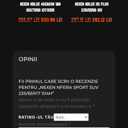
Nexen NBLUE 4SEASON VAN
Nexen NBLUE HD PLUS
195/75R16 107/105R
205/55R16 91V
Prețul
Prețul
Prețul
Prețul
355.87
lei
330.96
lei
297.15
lei
282.12
lei
inițial
curent
inițial
curent
a
este:
a
este:
fost:
330.96 lei.
fost:
282.12 l
355.87 lei.
297.15 lei.
OPINII
FII PRIMUL CARE SCRII O RECENZIE
PENTRU „NEXEN NFERA SPORT SUV
235/65R17 104H”
Adresa ta de email nu va fi publicată.
Câmpurile obligatorii sunt marcate cu
*
RATING-UL TĂU
Recenzia dumneavoastră
*