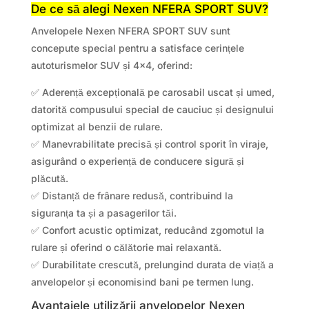
De ce să alegi Nexen NFERA SPORT SUV?
Anvelopele Nexen NFERA SPORT SUV sunt
concepute special pentru a satisface cerințele
autoturismelor SUV și 4×4, oferind:
✅ Aderență excepțională pe carosabil uscat și umed,
datorită compusului special de cauciuc și designului
optimizat al benzii de rulare.
✅ Manevrabilitate precisă și control sporit în viraje,
asigurând o experiență de conducere sigură și
plăcută.
✅ Distanță de frânare redusă, contribuind la
siguranța ta și a pasagerilor tăi.
✅ Confort acustic optimizat, reducând zgomotul la
rulare și oferind o călătorie mai relaxantă.
✅ Durabilitate crescută, prelungind durata de viață a
anvelopelor și economisind bani pe termen lung.
Avantajele utilizării anvelopelor Nexen