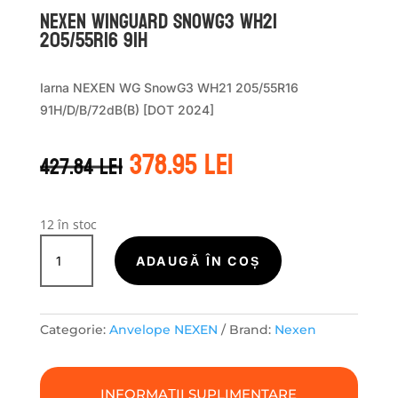
Nexen WINGUARD SNOWG3 WH21
205/55R16 91H
Iarna NEXEN WG SnowG3 WH21 205/55R16
91H/D/B/72dB(B) [DOT 2024]
Prețul
Prețul
378.95
lei
427.84
lei
inițial
curent
a
este:
fost:
378.95 lei.
427.84 lei.
12 în stoc
Cantitate
Nexen
ADAUGĂ ÎN COȘ
WINGUARD
SNOWG3
WH21
Categorie:
Anvelope NEXEN
Brand:
Nexen
205/55R16
91H
INFORMAȚII SUPLIMENTARE