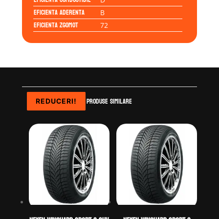
Eficienta Aderenta
B
Eficienta Zgomot
72
Produse similare
REDUCERI!
REDUCERI!
REDUCERI!
REDUCERI!