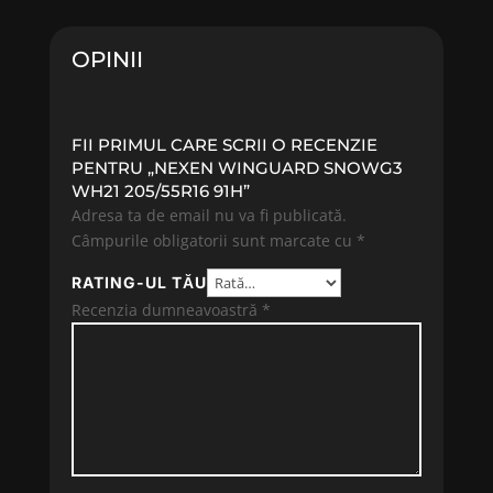
296.33 lei.
375.29 lei.
OPINII
FII PRIMUL CARE SCRII O RECENZIE
PENTRU „NEXEN WINGUARD SNOWG3
WH21 205/55R16 91H”
Adresa ta de email nu va fi publicată.
Câmpurile obligatorii sunt marcate cu
*
RATING-UL TĂU
Recenzia dumneavoastră
*