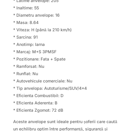
* Latime anvelope: 205
* Inaltime: 55
* Diametru anvelope: 16
* Masa: 8.64
* Viteza: H (până la 210 km/h)
* Sarcina: 91
* Anotimp: Iarna
* Marcaj: M+S 3PMSF
* Pozitionare: Fata + Spate
* Ramforsat: Nu
* Runflat: Nu
* Autovehicule comerciale: Nu
* Tip anvelopa: Autoturisme/SUV/4×4
* Eficienta Combustibil: D
* Eficienta Aderenta: B
* Eficienta Zgomot: 72 dB
Aceste anvelope sunt ideale pentru șoferii care caută
un echilibru optim între performanță, siguranță și