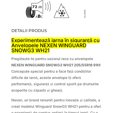
DETALII PRODUS
Experimentează iarna în siguranță cu
Anvelopele NEXEN WINGUARD
SNOWG3 WH21
Pregătește-te pentru sezonul rece cu anvelopele
NEXEN WINGUARD SNOWG3 WH21 205/55R16 91H
!
Concepute special pentru a face față condițiilor
dificile de iarnă, aceste anvelope îți oferă
performanță, siguranță și control sporit pe drumurile
acoperite cu zăpadă și gheață.
Nexen, un brand renumit pentru inovație și calitate, a
creat modelul Winguard SnowG3 WH21 pentru a oferi
o experiență de condus optimă în timpul iernii. Cu o