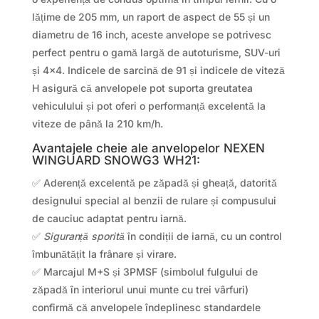
lățime de 205 mm, un raport de aspect de 55 și un
diametru de 16 inch, aceste anvelope se potrivesc
perfect pentru o gamă largă de autoturisme, SUV-uri
și 4×4. Indicele de sarcină de 91 și indicele de viteză
H asigură că anvelopele pot suporta greutatea
vehiculului și pot oferi o performanță excelentă la
viteze de până la 210 km/h.
Avantajele cheie ale anvelopelor NEXEN
WINGUARD SNOWG3 WH21:
✅ Aderență excelentă pe zăpadă și gheață, datorită
designului special al benzii de rulare și compusului
de cauciuc adaptat pentru iarnă.
✅
Siguranță sporită
în condiții de iarnă, cu un control
îmbunătățit la frânare și virare.
✅ Marcajul M+S și 3PMSF (simbolul fulgului de
zăpadă în interiorul unui munte cu trei vârfuri)
confirmă că anvelopele îndeplinesc standardele