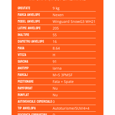
Greutate
9 kg
Marca anvelope
Nexen
Model anvelope
Winguard SnowG3 WH21
Latime anvelope
205
Inaltime
55
Diametru anvelope
16
Masa
8.64
Viteza
H
Sarcina
91
Anotimp
Iarna
Marcaj
M+S 3PMSF
Pozitionare
Fata + Spate
Ramforsat
Nu
Runflat
Nu
Autovehicule comerciale
0
Tip anvelopa
Autoturisme/SUV/4×4
Eficienta Combustibil
D