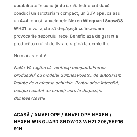
durabilitate în condiții de iarnă. Indiferent dacă
conduci un autoturism compact, un SUV spațios sau
un 4×4 robust, anvelopele
Nexen Winguard SnowG3
WH21
te vor ajuta să depășești cu încredere
provocările sezonului rece. Beneficiază de garanția
producătorului și de livrare rapidă la domiciliu.
Nu mai astepta!
Notă: Vă rugăm să verificați compatibilitatea
produsului cu modelul dumneavoastră de autoturism
înainte de a efectua achiziția. Pentru orice întrebări,
echipa noastră de experți este la dispoziția
dumneavoastră.
ACASĂ
/
ANVELOPE
/
ANVELOPE NEXEN
/
NEXEN WINGUARD SNOWG3 WH21 205/55R16
91H