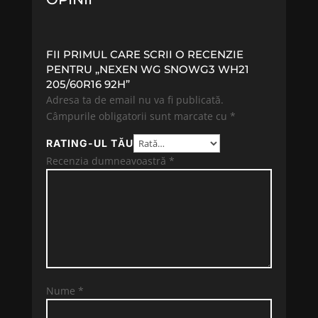
FII PRIMUL CARE SCRII O RECENZIE
PENTRU „NEXEN WG SNOWG3 WH21
205/60R16 92H”
Adresa ta de email nu va fi publicată.
Câmpurile obligatorii sunt marcate cu
*
RATING-UL TĂU
Recenzia dumneavoastră
*
Nume
*