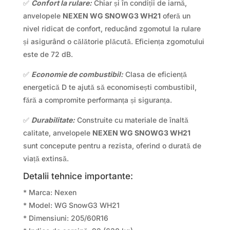
✅
Confort la rulare:
Chiar și în condiții de iarnă,
anvelopele
NEXEN WG SNOWG3 WH21
oferă un
nivel ridicat de confort, reducând zgomotul la rulare
și asigurând o călătorie plăcută. Eficiența zgomotului
este de 72 dB.
✅
Economie de combustibil:
Clasa de eficiență
energetică D te ajută să economisești combustibil,
fără a compromite performanța și siguranța.
✅
Durabilitate:
Construite cu materiale de înaltă
calitate, anvelopele
NEXEN WG SNOWG3 WH21
sunt concepute pentru a rezista, oferind o durată de
viață extinsă.
Detalii tehnice importante:
* Marca: Nexen
* Model: WG SnowG3 WH21
* Dimensiuni: 205/60R16