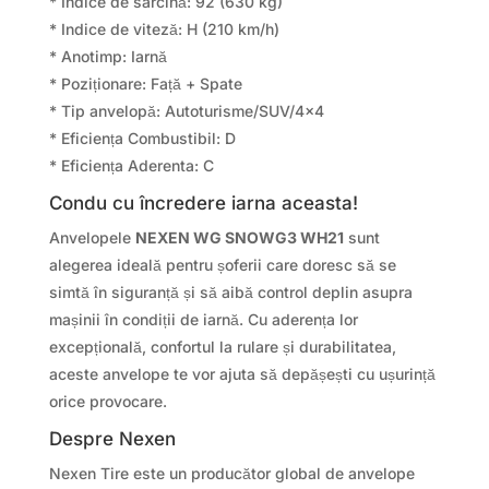
* Indice de sarcină: 92 (630 kg)
* Indice de viteză: H (210 km/h)
* Anotimp: Iarnă
* Poziționare: Față + Spate
* Tip anvelopă: Autoturisme/SUV/4×4
* Eficiența Combustibil: D
* Eficiența Aderenta: C
Condu cu încredere iarna aceasta!
Anvelopele
NEXEN WG SNOWG3 WH21
sunt
alegerea ideală pentru șoferii care doresc să se
simtă în siguranță și să aibă control deplin asupra
mașinii în condiții de iarnă. Cu aderența lor
excepțională, confortul la rulare și durabilitatea,
aceste anvelope te vor ajuta să depășești cu ușurință
orice provocare.
Despre Nexen
Nexen Tire este un producător global de anvelope