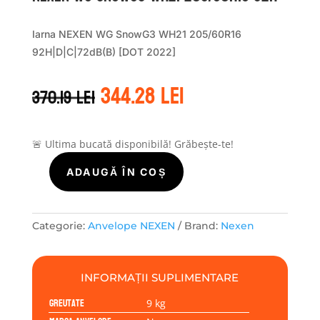
Iarna NEXEN WG SnowG3 WH21 205/60R16
92H|D|C|72dB(B) [DOT 2022]
Prețul
Prețul
344.28
lei
370.19
lei
inițial
curent
a
este:
fost:
344.28 lei.
370.19 lei.
🚨 Ultima bucată disponibilă! Grăbește-te!
ADAUGĂ ÎN COȘ
Cantitate
Nexen
WG
SNOWG3
Categorie:
Anvelope NEXEN
Brand:
Nexen
WH21
205/60R16
92H
INFORMAȚII SUPLIMENTARE
Greutate
9 kg