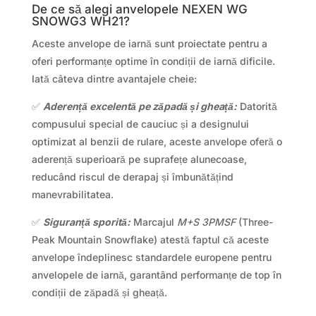
De ce să alegi anvelopele NEXEN WG
SNOWG3 WH21?
Aceste anvelope de iarnă sunt proiectate pentru a
oferi performanțe optime în condiții de iarnă dificile.
Iată câteva dintre avantajele cheie:
✅
Aderență excelentă pe zăpadă și gheață:
Datorită
compusului special de cauciuc și a designului
optimizat al benzii de rulare, aceste anvelope oferă o
aderență superioară pe suprafețe alunecoase,
reducând riscul de derapaj și îmbunătățind
manevrabilitatea.
✅
Siguranță sporită:
Marcajul
M+S 3PMSF
(Three-
Peak Mountain Snowflake) atestă faptul că aceste
anvelope îndeplinesc standardele europene pentru
anvelopele de iarnă, garantând performanțe de top în
condiții de zăpadă și gheață.