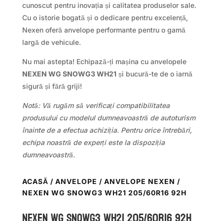
cunoscut pentru inovația și calitatea produselor sale.
Cu o istorie bogată și o dedicare pentru excelență,
Nexen oferă anvelope performante pentru o gamă
largă de vehicule.
Nu mai astepta! Echipază-ți mașina cu anvelopele
NEXEN WG SNOWG3 WH21
și bucură-te de o iarnă
sigură și fără griji!
Notă: Vă rugăm să verificați compatibilitatea
produsului cu modelul dumneavoastră de autoturism
înainte de a efectua achiziția. Pentru orice întrebări,
echipa noastră de experți este la dispoziția
dumneavoastră.
ACASĂ
/
ANVELOPE
/
ANVELOPE NEXEN
/
NEXEN WG SNOWG3 WH21 205/60R16 92H
Nexen WG SNOWG3 WH21 205/60R16 92H