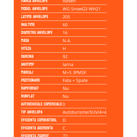
Marca anvelope
Nexen
Model anvelope
WG SnowG3 WH21
Latime anvelope
205
Inaltime
60
Diametru anvelope
16
Masa
N.A.
Viteza
H
Sarcina
92
Anotimp
Iarna
Marcaj
M+S 3PMSF
Pozitionare
Fata + Spate
Ramforsat
Nu
Runflat
Nu
Autovehicule comerciale
0
Tip anvelopa
Autoturisme/SUV/4×4
Eficienta Combustibil
D
Eficienta Aderenta
C
Eficienta Zgomot
72