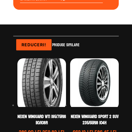
Produse similare
REDUCERI!
REDUCERI!
REDUCERI!
REDUCERI!
Nexen WINGUARD WT1 195/75R16
Nexen WINGUARD SPORT 2 SUV
110/108R
235/55R18 104H