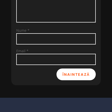
Nume
*
Email
*
ÎNAINTEAZĂ