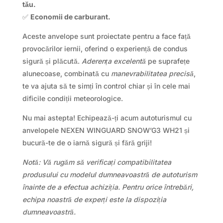
tău.
✅
Economii de carburant.
Aceste anvelope sunt proiectate pentru a face față
provocărilor iernii, oferind o experiență de condus
sigură și plăcută.
Aderența excelentă
pe suprafețe
alunecoase, combinată cu
manevrabilitatea precisă
,
te va ajuta să te simți în control chiar și în cele mai
dificile condiții meteorologice.
Nu mai astepta! Echipează-ți acum autoturismul cu
anvelopele NEXEN WINGUARD SNOW’G3 WH21 și
bucură-te de o iarnă sigură și fără griji!
Notă: Vă rugăm să verificați compatibilitatea
produsului cu modelul dumneavoastră de autoturism
înainte de a efectua achiziția. Pentru orice întrebări,
echipa noastră de experți este la dispoziția
dumneavoastră.