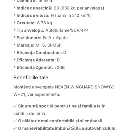
*
Diametru:
16 inch
*
Indice de sarcină:
93 (650 kg per anvelopă)
*
Indice de viteză:
H (până la 210 km/h)
*
Greutate:
8.78 kg
*
Tip anvelopă:
Autoturisme/SUV/4×4
*
Poziționare:
Față + Spate
*
Marcaje:
M+S, 3PMSF
*
Eficiența Combustibil:
D
*
Eficiența Aderenta:
B
*
Eficienta Zgomot:
72dB
Beneficiile tale:
Montând anvelopele NEXEN WINGUARD SNOW’G3
WH21, vei experimenta:
✅
Siguranță sporită pentru tine și familia ta
în
condiții de iarnă.
✅
O călătorie mai confortabilă și silențioasă.
✅
O manevrabilitate îmbunătățită a autovehiculului