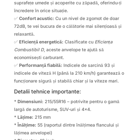
suprafețe umede și acoperite cu zăpadă, oferindu-ți
încredere în orice situație.
✅
Confort acustic:
Cu un nivel de zgomot de doar
72dB, te vei bucura de o călătorie mai silențioasă și
relaxantă.
✅
Eficiență energetică:
Clasificate cu
Eficiența
Combustibil D
, aceste anvelope te ajută să
economisești carburant.
✅
Performanță fiabilă:
Indicele de sarcină 93 și
indicele de viteză H (până la 210 km/h) garantează o
funcționare sigură și stabilă chiar și la viteze mari.
Detalii tehnice importante:
*
Dimensiuni:
215/55R16 – potrivite pentru o gamă
largă de autoturisme, SUV-uri și 4×4.
*
Lățime:
215 mm
*
Înălțime:
55 (raportul dintre înălțimea flancului și
lățimea anvelopei)