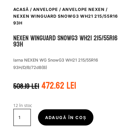
ACASĂ
/
ANVELOPE
/
ANVELOPE NEXEN
/
NEXEN WINGUARD SNOWG3 WH21 215/55R16
93H
Nexen WINGUARD SNOWG3 WH21 215/55R16
93H
Iarna NEXEN WG SnowG3 WH21 215/55R16
93H/D/B/72dB(B)
Prețul
Prețul
472.62
lei
508.19
lei
inițial
curent
a
este:
fost:
472.62 lei.
508.19 lei.
12 în stoc
Cantitate
Nexen
ADAUGĂ ÎN COȘ
WINGUARD