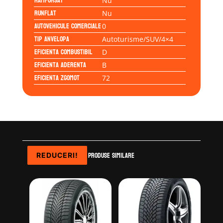
Ramforsat
Nu
Runflat
Nu
Autovehicule comerciale
0
Tip anvelopa
Autoturisme/SUV/4×4
Eficienta Combustibil
D
Eficienta Aderenta
B
Eficienta Zgomot
72
Produse similare
REDUCERI!
REDUCERI!
REDUCERI!
REDUCERI!