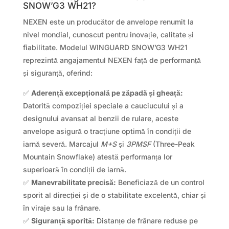
SNOW’G3 WH21?
NEXEN este un producător de anvelope renumit la
nivel mondial, cunoscut pentru inovație, calitate și
fiabilitate. Modelul WINGUARD SNOW’G3 WH21
reprezintă angajamentul NEXEN față de performanță
și siguranță, oferind:
✅
Aderență excepțională pe zăpadă și gheață:
Datorită compoziției speciale a cauciucului și a
designului avansat al benzii de rulare, aceste
anvelope asigură o tracțiune optimă în condiții de
iarnă severă. Marcajul
M+S
și
3PMSF
(Three-Peak
Mountain Snowflake) atestă performanța lor
superioară în condiții de iarnă.
✅
Manevrabilitate precisă:
Beneficiază de un control
sporit al direcției și de o stabilitate excelentă, chiar și
în viraje sau la frânare.
✅
Siguranță sporită:
Distanțe de frânare reduse pe