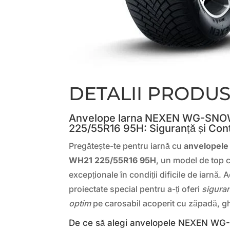
DETALII PRODU
Anvelope Iarna NEXEN WG-SN
225/55R16 95H: Siguranță și Con
Pregătește-te pentru iarnă cu
anvelopel
WH21 225/55R16 95H
, un model de top 
excepționale în condiții dificile de iarnă.
proiectate special pentru a-ți oferi
siguran
optim
pe carosabil acoperit cu zăpadă, g
De ce să alegi anvelopele NEXEN 