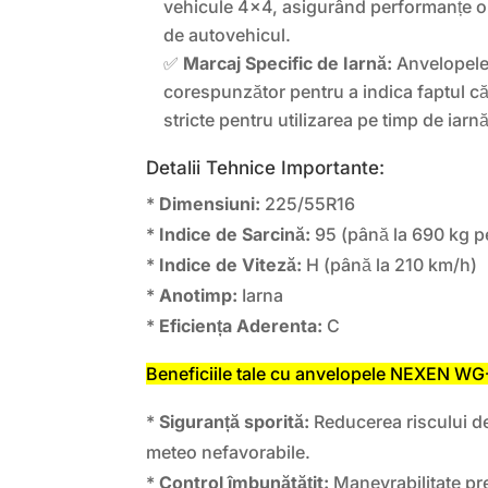
vehicule 4×4, asigurând performanțe op
de autovehicul.
✅
Marcaj Specific de Iarnă:
Anvelopele
corespunzător pentru a indica faptul că
stricte pentru utilizarea pe timp de iarnă
Detalii Tehnice Importante:
*
Dimensiuni:
225/55R16
*
Indice de Sarcină:
95 (până la 690 kg p
*
Indice de Viteză:
H (până la 210 km/h)
*
Anotimp:
Iarna
*
Eficiența Aderenta:
C
Beneficiile tale cu anvelopele NEXEN
*
Siguranță sporită:
Reducerea riscului de
meteo nefavorabile.
*
Control îmbunătățit:
Manevrabilitate pre