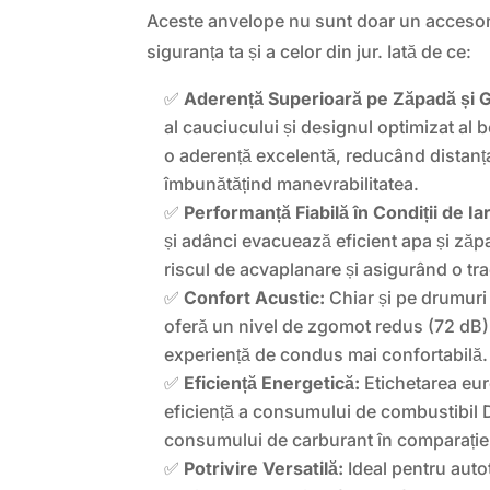
Aceste anvelope nu sunt doar un accesoriu,
siguranța ta și a celor din jur. Iată de ce:
✅
Aderență Superioară pe Zăpadă și 
al cauciucului și designul optimizat al 
o aderență excelentă, reducând distanța
îmbunătățind manevrabilitatea.
✅
Performanță Fiabilă în Condiții de Ia
și adânci evacuează eficient apa și zăp
riscul de acvaplanare și asigurând o tr
✅
Confort Acustic:
Chiar și pe drumuri 
oferă un nivel de zgomot redus (72 dB),
experiență de condus mai confortabilă.
✅
Eficiență Energetică:
Etichetarea eur
eficiență a consumului de combustibil 
consumului de carburant în comparație 
✅
Potrivire Versatilă:
Ideal pentru auto