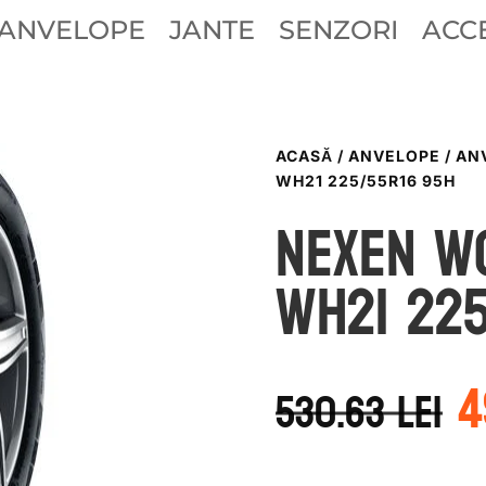
ANVELOPE
JANTE
SENZORI
ACCE
ACASĂ
/
ANVELOPE
/
AN
WH21 225/55R16 95H
Nexen W
WH21 225
P
4
i
530.63
lei
a
f
5