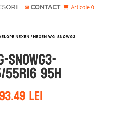
SORII
CONTACT
Articole 0
VELOPE NEXEN
/ NEXEN WG-SNOWG3-
G-SNOWG3-
/55R16 95H
rețul
Prețul
93.49
lei
nițial
curent
este:
ost:
493.49 lei.
30.63 lei.