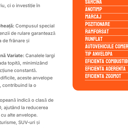
Sarcina
 ci o investiție în
Anotimp
Marcaj
Pozitionare
Gheață:
Compusul special
Ramforsat
benzii de rulare garantează
Runflat
 de frânare și
Autovehicule comer
Tip anvelopa
rnă Variate:
Canalele largi
Eficienta Combustib
ada topită, minimizând
Eficienta Aderenta
acțiune constantă.
Eficienta Zgomot
dificile, aceste anvelope
 contribuind la o
opeană indică o clasă de
D, ajutând la reducerea
cu alte anvelope.
turisme, SUV-uri și