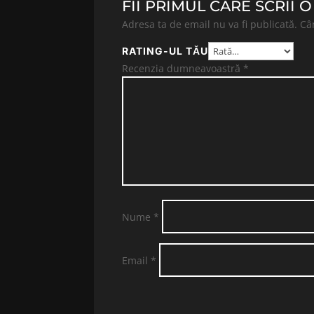
FII PRIMUL CARE SCRII
Adresa ta de email nu va fi publicată.
Câ
RATING-UL TĂU
Recenzia dumneavoastră
*
Nume
*
Email
*