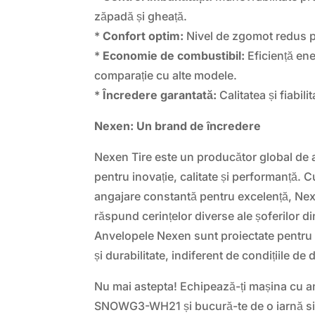
zăpadă și gheață.
*
Confort optim:
Nivel de zgomot redus pe
*
Economie de combustibil:
Eficiență ene
comparație cu alte modele.
*
Încredere garantată:
Calitatea și fiabil
Nexen: Un brand de încredere
Nexen Tire este un producător global de
pentru inovație, calitate și performanță. C
angajare constantă pentru excelență, Ne
răspund cerințelor diverse ale șoferilor d
Anvelopele Nexen sunt proiectate pentru a
și durabilitate, indiferent de condițiile de
Nu mai astepta! Echipează-ți mașina cu
SNOWG3-WH21 și bucură-te de o iarnă sigu