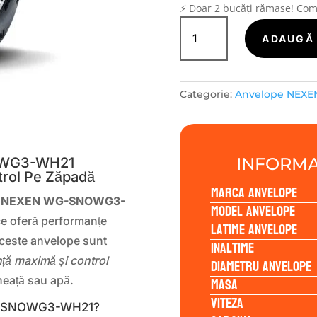
⚡ Doar 2 bucăți rămase! Co
Cantitate
Nexen
ADAUGĂ 
WG-
SNOWG3-
WH21
Categorie:
Anvelope NEXE
225/55R16
95H
S
INFORMA
OWG3-WH21
trol Pe Zăpadă
Marca anvelope
e NEXEN WG-SNOWG3-
Model anvelope
ce oferă performanțe
Latime anvelope
 Aceste anvelope sunt
Inaltime
ță maximă și control
Diametru anvelope
Masa
heață sau apă.
Viteza
WG-SNOWG3-WH21?