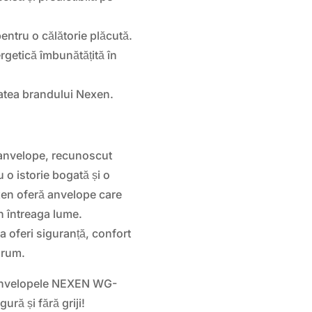
ntru o călătorie plăcută.
rgetică îmbunătățită în
itatea brandului Nexen.
 anvelope, recunoscut
u o istorie bogată și o
xen oferă anvelope care
in întreaga lume.
 oferi siguranță, confort
 drum.
 anvelopele NEXEN WG-
ră și fără griji!