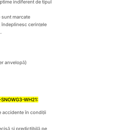
time indiferent de tipul
 sunt marcate
 îndeplinesc cerințele
.
er anvelopă)
 WG-SNOWG3-WH21:
 accidente în condiții
cisă și predictibilă pe