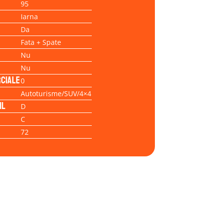
95
Iarna
Da
Fata + Spate
Nu
Nu
ciale
0
Autoturisme/SUV/4×4
il
D
C
72