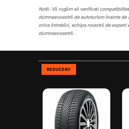
Notă: Vă rugăm să verificați compatibilit
dumneavoastră de autoturism înainte de a
orice întrebări, echipa noastră de experți 
dumneavoastră.
REDUCERI!
REDUCERI!
REDUCERI!
REDUCERI!