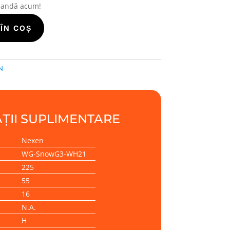
mandă acum!
ÎN COȘ
N
ȚII SUPLIMENTARE
Nexen
WG-SnowG3-WH21
225
55
16
N.A.
H